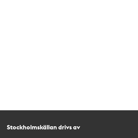
Kontakt
Stockholmskällan
Stockholmskällan drivs av