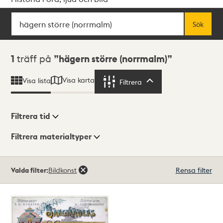
Sök
Fritextsök
Sök
Sökresultat
1
träff på
hägern större (norrmalm)
Visa karta
Visa lista
Filtrera
Filtrera
Filtrera tid
Filtrera materialtyper
Visningsläge
Totalt
Valda filter:
Bildkonst
Rensa filter
1
träffar
Lista
Karta