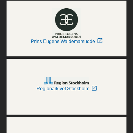
Prins Eugens Waldemarsudde
Regionarkivet Stockholm