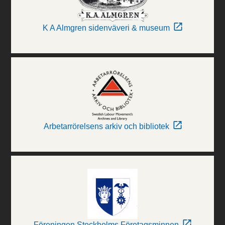
K A Almgren sidenväveri & museum
Arbetarrörelsens arkiv och bibliotek
Föreningen Stockholms Företagsminnen