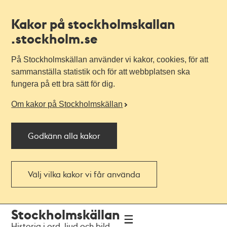
Kakor på stockholmskallan
.stockholm.se
På Stockholmskällan använder vi kakor, cookies, för att
sammanställa statistik och för att webbplatsen ska
fungera på ett bra sätt för dig.
Om kakor på Stockholmskällan
Godkänn alla kakor
Välj vilka kakor vi får använda
Till
Till
Stockholmskällan
navigationen
huvudinnehållet
Historia i ord, ljud och bild