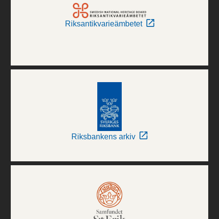
Riksantikvarieämbetet
Riksbankens arkiv