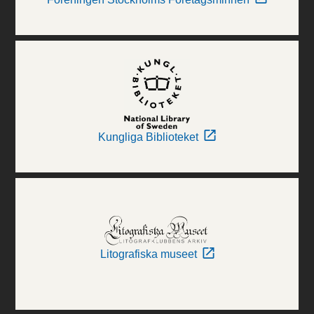
Kungliga Biblioteket
Litografiska museet