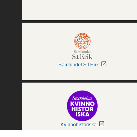
Samfundet S:t Erik
Kvinnohistoriska