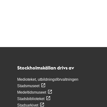
Kontakt
Stockholmskällan
Stockholmskällan drivs av
Medioteket, utbildningsförvaltningen
Stadsmuseet
Medeltidsmuseet
Stadsbiblioteket
Stadsarkivet