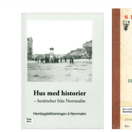
Totalt
2
träffar