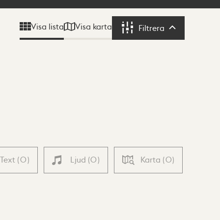
Visa karta
Visa lista
Filtrera
Filtrera
Text
(
0
)
Ljud
(
0
)
Karta
(
0
)