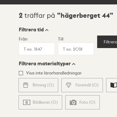
2
hägerberget 44
träffar på
Sökresultat
Filtrera tid
Från
Till
Visningsläge
Filtrer
Filtrera materialtyper
Lista
Karta
Visa inte lärarhandledningar
Ritning
(
0
)
Föremål
(
0
)
Bildkonst
(
0
)
Foto
(
0
)