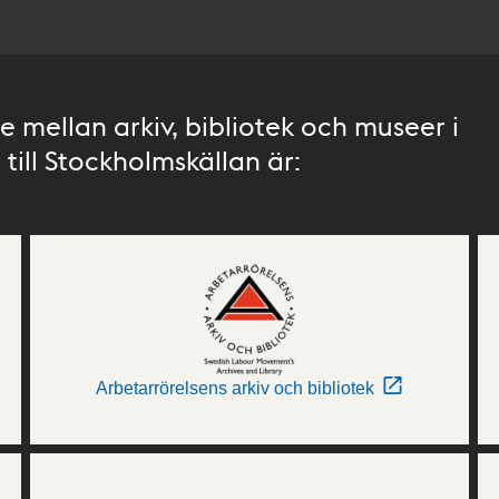
 mellan arkiv, bibliotek och museer i
till Stockholmskällan är:
Arbetarrörelsens arkiv och bibliotek