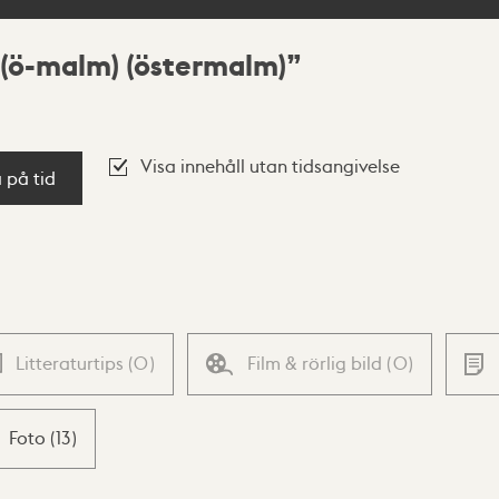
e (ö-malm) (östermalm)
Visa innehåll utan tidsangivelse
a på tid
Litteraturtips
(
0
)
Film & rörlig bild
(
0
)
Foto
(
13
)