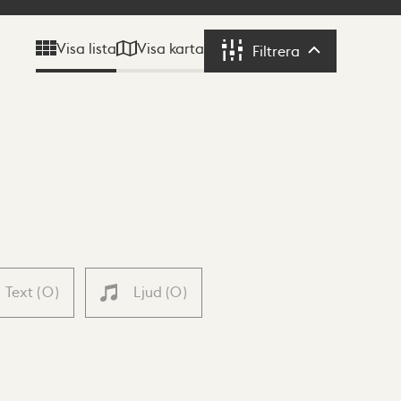
Visa karta
Visa lista
Filtrera
Filtrera
Text
(
0
)
Ljud
(
0
)