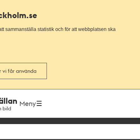
ockholm.se
tt sammanställa statistik och för att webbplatsen ska
or vi får använda
ällan
Meny
h bild