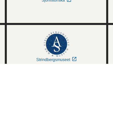
Sjöhistoriska
Strindbergsmuseet