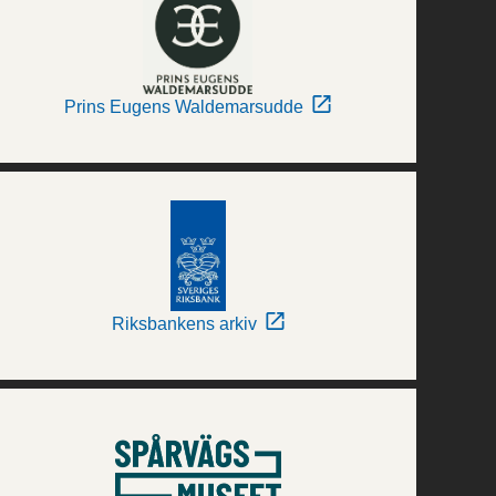
Prins Eugens Waldemarsudde
Riksbankens arkiv