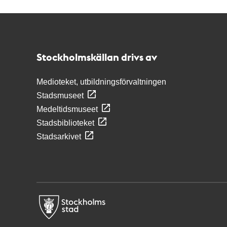
Kontakt
Stockholmskällan
Stockholmskällan drivs av
Medioteket, utbildningsförvaltningen
Stadsmuseet
Medeltidsmuseet
Stadsbiblioteket
Stadsarkivet