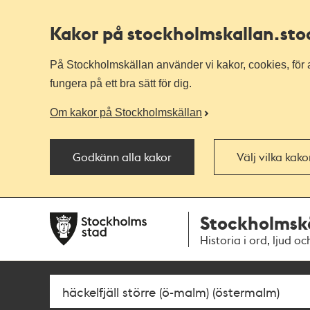
Kakor på stockholmskallan
.st
På Stockholmskällan använder vi kakor, cookies, för a
fungera på ett bra sätt för dig.
Om kakor på Stockholmskällan
Godkänn alla kakor
Välj vilka kak
Till
Till
Stockholmsk
navigationen
huvudinnehållet
Historia i ord, ljud oc
Sök
Fritextsök