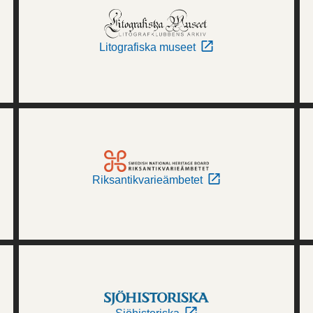
Litografiska museet
Riksantikvarieämbetet