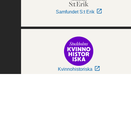
Samfundet S:t Erik
Kvinnohistoriska
Världskulturmuseerna