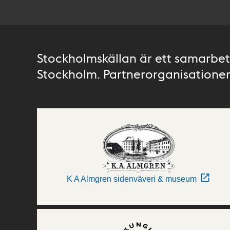
Stockholmskällan är ett samarbete
Stockholm. Partnerorganisationer 
K A Almgren sidenväveri & museum