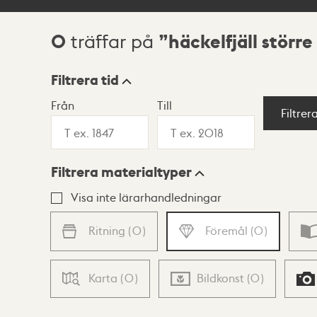
0
häckelfjäll störr
träffar på
Sökresultat
Filtrera tid
Från
Till
Visningsläge
Filtrer
Filtrera materialtyper
Lista
Karta
Visa inte lärarhandledningar
Ritning
(
0
)
Föremål
(
0
)
Karta
(
0
)
Bildkonst
(
0
)