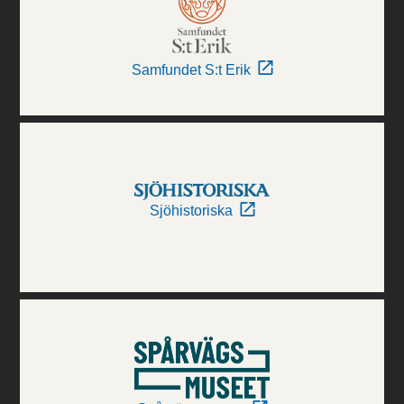
Samfundet S:t Erik
Sjöhistoriska