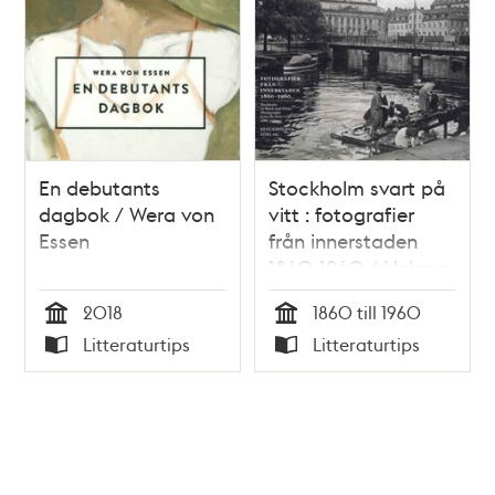
En debutants
Stockholm svart på
dagbok / Wera von
vitt : fotografier
Essen
från innerstaden
1860-1960 / Helena
Friman
2018
1860 till 1960
Tid
Tid
Litteraturtips
Litteraturtips
Typ
Typ