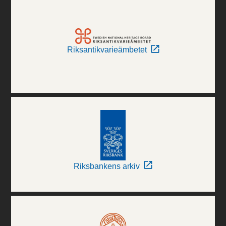
Riksantikvarieämbetet
Riksbankens arkiv