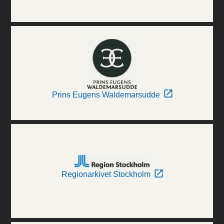
Prins Eugens Waldemarsudde
Regionarkivet Stockholm