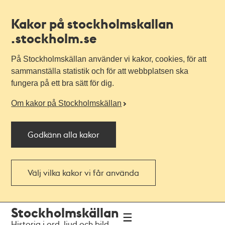
Kakor på stockholmskallan
.stockholm.se
På Stockholmskällan använder vi kakor, cookies, för att
sammanställa statistik och för att webbplatsen ska
fungera på ett bra sätt för dig.
Om kakor på Stockholmskällan
Godkänn alla kakor
Välj vilka kakor vi får använda
Till
Till
Stockholmskällan
navigationen
huvudinnehållet
Historia i ord, ljud och bild