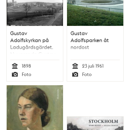
Gustav
Gustav
Adolfskyrkan på
Adolfsparken åt
Ladugårdsgärdet.
nordost
Nuvarande Gustav
Adolfsparken
1898
23 juli 1961
Tid
Tid
Foto
Foto
Typ
Typ