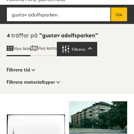
Sök
Fritextsök
Sök
Sökresultat
4
träffar på
gustav adolfsparken
Visa karta
Visa lista
Filtrera
Filtrera
Filtrera tid
Filtrera materialtyper
Visningsläge
Totalt
4
träffar
Lista
Karta