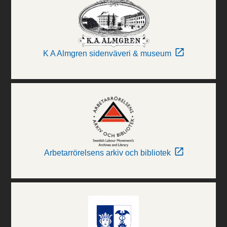
K A Almgren sidenväveri & museum
Arbetarrörelsens arkiv och bibliotek