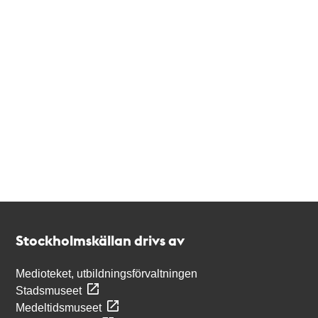
Kontakt
Stockholmskällan
Stockholmskällan drivs av
Medioteket, utbildningsförvaltningen
Stadsmuseet
Medeltidsmuseet