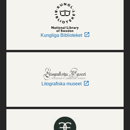
Kungliga Biblioteket
Litografiska museet