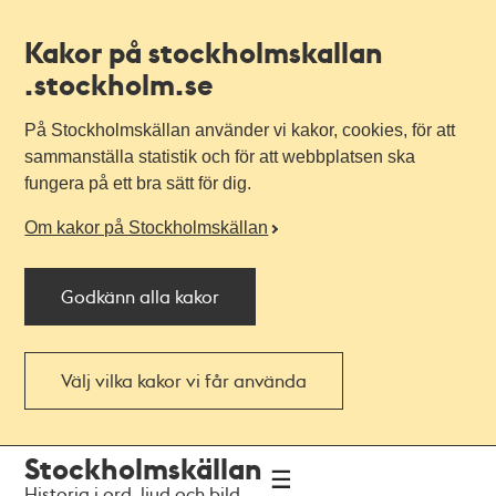
Kakor på stockholmskallan
.stockholm.se
På Stockholmskällan använder vi kakor, cookies, för att
sammanställa statistik och för att webbplatsen ska
fungera på ett bra sätt för dig.
Om kakor på Stockholmskällan
Godkänn alla kakor
Välj vilka kakor vi får använda
Till
Till
Stockholmskällan
navigationen
huvudinnehållet
Historia i ord, ljud och bild