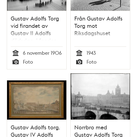
Gustav Adolfs Torg
Från Gustav Adolfs
vid firandet av
Torg mot
Gustav II Adolfs
Riksdagshuset
dödsdag. I fonden
Operan
6 november 1906
1943
Tid
Tid
Foto
Foto
Typ
Typ
Gustav Adolfs torg.
Norrbro med
Gustav IV Adolfs
Gustav Adolfs Torg