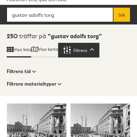
Sök
Fritextsök
Sök
Sökresultat
250
träffar på
gustav adolfs torg
Visa karta
Visa lista
Filtrera
Filtrera
Filtrera tid
Filtrera materialtyper
Visningsläge
Totalt
250
träffar
Lista
Karta