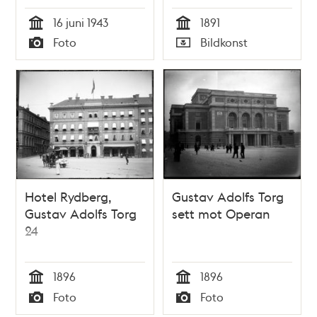
16 juni 1943
1891
Tid
Tid
Foto
Bildkonst
Typ
Typ
Hotel Rydberg,
Gustav Adolfs Torg
Gustav Adolfs Torg
sett mot Operan
24
1896
1896
Tid
Tid
Foto
Foto
Typ
Typ