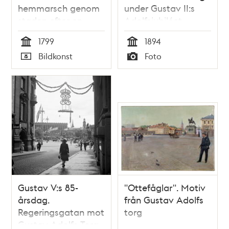
hemmarsch genom
under Gustav II:s
staden efter en
Adolfsjubiléet
trupprevy på
1799
1894
Ladugårdsgärde
Tid
Tid
Bildkonst
Foto
Typ
Typ
Gustav V:s 85-
"Ottefåglar". Motiv
årsdag.
från Gustav Adolfs
Regeringsgatan mot
torg
Gustav Adolfs Torg