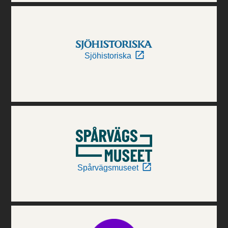
Sjöhistoriska
Spårvägsmuseet