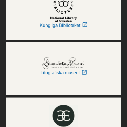
Kungliga Biblioteket
Litografiska museet