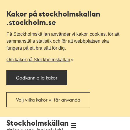
Kakor på stockholmskallan
.stockholm.se
På Stockholmskällan använder vi kakor, cookies, för att
sammanställa statistik och för att webbplatsen ska
fungera på ett bra sätt för dig.
Om kakor på Stockholmskällan
Godkänn alla kakor
Välj vilka kakor vi får använda
Till
Till
Stockholmskällan
navigationen
huvudinnehållet
Historia i ord, ljud och bild