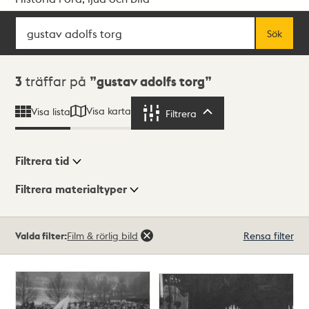
Sök
Fritextsök
Sök
Sökresultat
3
träffar på
gustav adolfs torg
Visa karta
Visa lista
Filtrera
Filtrera
Filtrera tid
Filtrera materialtyper
Visningsläge
Totalt
Valda filter:
Film & rörlig bild
Rensa filter
3
träffar
Lista
Karta