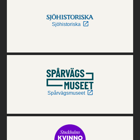
Sjöhistoriska
Spårvägsmuseet