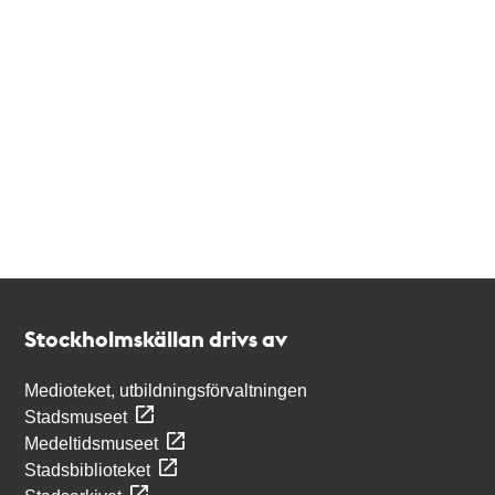
Kontakt
Stockholmskällan
Stockholmskällan drivs av
Medioteket, utbildningsförvaltningen
Stadsmuseet
Medeltidsmuseet
Stadsbiblioteket