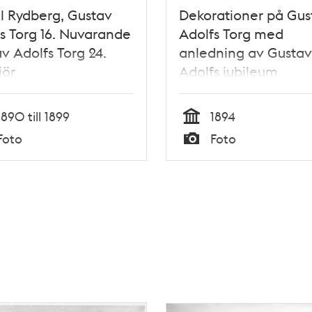
l Rydberg, Gustav
Dekorationer på Gus
s Torg 16. Nuvarande
Adolfs Torg med
v Adolfs Torg 24.
anledning av Gustav 
iör
Adolfs jubileum
1890 till 1899
1894
Tid
Foto
Foto
Typ