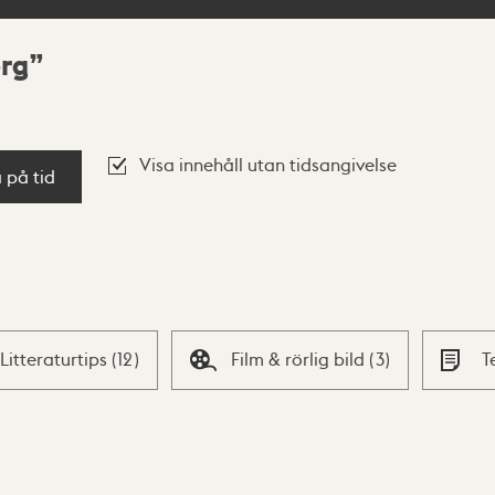
org
Visa innehåll utan tidsangivelse
a på tid
Litteraturtips
(
12
)
Film & rörlig bild
(
3
)
T