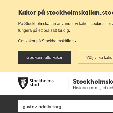
Kakor på stockholmskallan
.st
På Stockholmskällan använder vi kakor, cookies, för a
fungera på ett bra sätt för dig.
Om kakor på Stockholmskällan
Godkänn alla kakor
Välj vilka kak
Till
Till
Stockholmsk
navigationen
huvudinnehållet
Historia i ord, ljud oc
Sök
Fritextsök