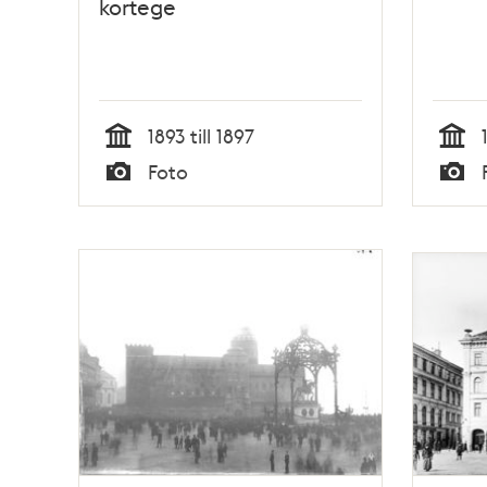
kortege
1893 till 1897
Tid
Tid
Foto
Typ
Typ