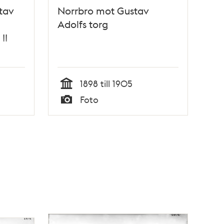
tav
Norrbro mot Gustav
Adolfs torg
II
1898 till 1905
Tid
Foto
Typ