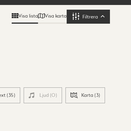
Visa karta
Visa lista
Filtrera
Filtrera
ext
(
35
)
Ljud
(
0
)
Karta
(
3
)