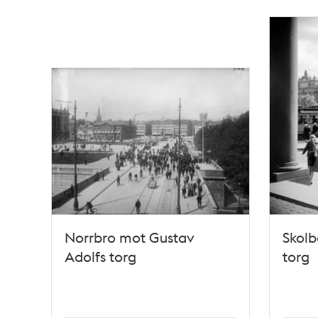
Norrbro mot Gustav
Skolb
Adolfs torg
torg