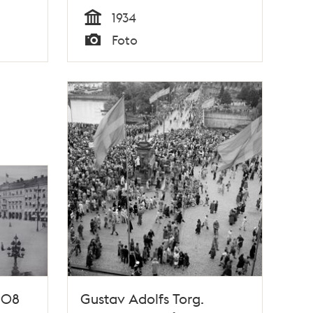
1934
Tid
Foto
Typ
908
Gustav Adolfs Torg.