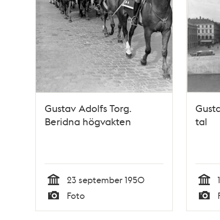
Gustav Adolfs Torg.
Gusta
Beridna högvakten
tal
23 september 1950
Tid
Tid
Foto
Typ
Typ