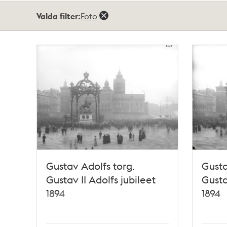
Totalt
Valda filter:
Foto
152
träffar
Gustav Adolfs torg.
Gusta
Gustav II Adolfs jubileet
Gusta
1894
1894