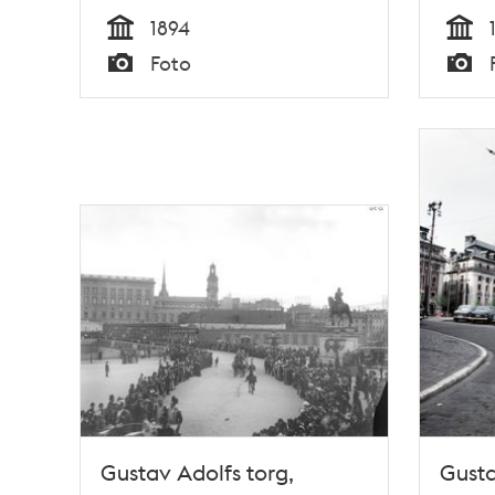
1894
Tid
Tid
Foto
Typ
Typ
Gustav Adolfs torg,
Gusta