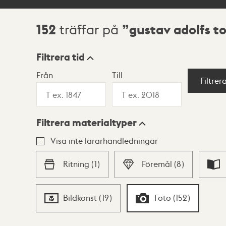
152
gustav adolfs t
träffar på
Sökresultat
Filtrera tid
Från
Till
Visningsläge
Filtrer
Filtrera materialtyper
Lista
Karta
Visa inte lärarhandledningar
Ritning
(
1
)
Föremål
(
8
)
Bildkonst
(
19
)
Foto
(
152
)