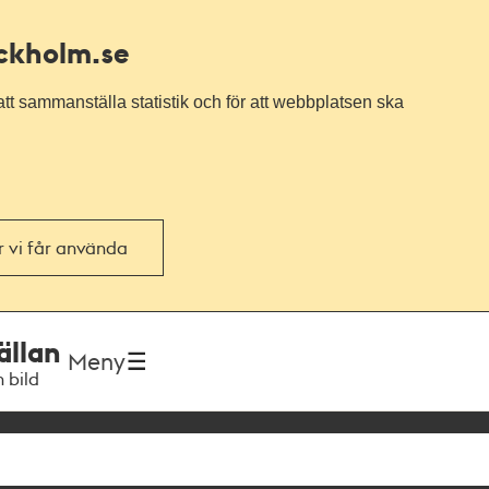
ockholm.se
tt sammanställa statistik och för att webbplatsen ska
or vi får använda
ällan
Meny
h bild