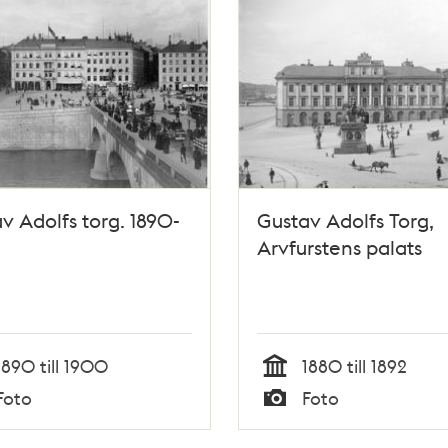
v Adolfs torg. 1890-
Gustav Adolfs Torg,
Arvfurstens palats
1890 till 1900
1880 till 1892
Tid
Foto
Foto
Typ