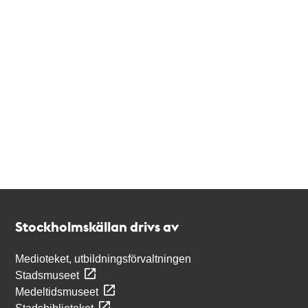
Kontakt
Stockholmskällan
Stockholmskällan drivs av
Medioteket, utbildningsförvaltningen
Stadsmuseet
Medeltidsmuseet