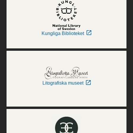
Kungliga Biblioteket
Litografiska museet