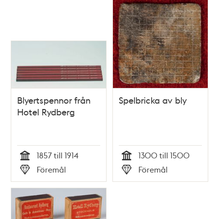
Blyertspennor från
Spelbricka av bly
Hotel Rydberg
1857 till 1914
1300 till 1500
Tid
Tid
Föremål
Föremål
Typ
Typ