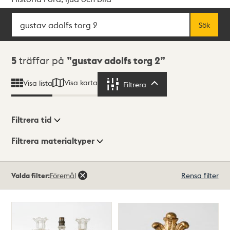
Sök
Fritextsök
Sök
Sökresultat
5
träffar på
gustav adolfs torg 2
Visa karta
Visa lista
Filtrera
Filtrera
Filtrera tid
Filtrera materialtyper
Visningsläge
Totalt
Valda filter:
Föremål
Rensa filter
5
träffar
Lista
Karta