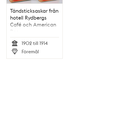
Tändsticksaskar från
hotell Rydbergs
Café och American
Bar
1902 till 1914
Tid
Föremål
Typ