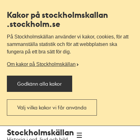
Kakor på stockholmskallan
.stockholm.se
På Stockholmskällan använder vi kakor, cookies, för att
sammanställa statistik och för att webbplatsen ska
fungera på ett bra sätt för dig.
Om kakor på Stockholmskällan
Godkänn alla kakor
Välj vilka kakor vi får använda
Till
Till
Stockholmskällan
navigationen
huvudinnehållet
Historia i ord, ljud och bild