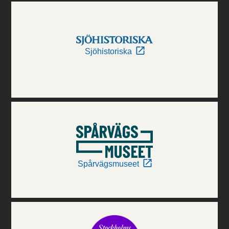
Sjöhistoriska
Spårvägsmuseet