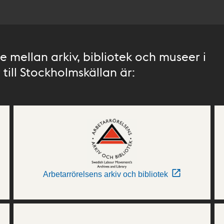
 mellan arkiv, bibliotek och museer i
till Stockholmskällan är:
Arbetarrörelsens arkiv och bibliotek