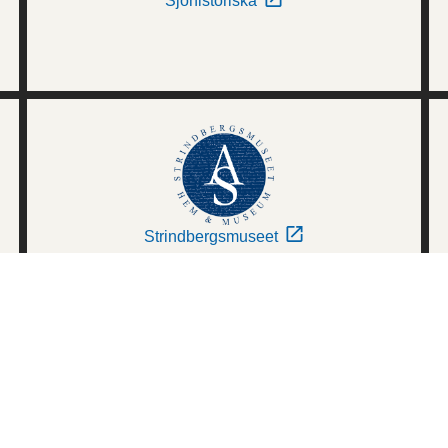
Sjöhistoriska
Strindbergsmuseet