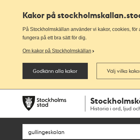
Kakor på stockholmskallan
.st
På Stockholmskällan använder vi kakor, cookies, för a
fungera på ett bra sätt för dig.
Om kakor på Stockholmskällan
Godkänn alla kakor
Välj vilka kak
Till
Till
Stockholmsk
navigationen
huvudinnehållet
Historia i ord, ljud oc
Sök
Fritextsök