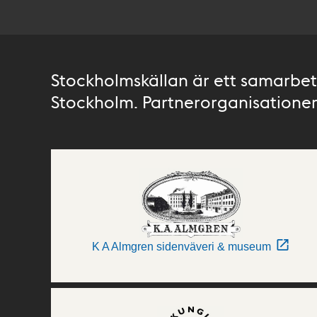
Stockholmskällan är ett samarbete
Stockholm. Partnerorganisationer 
K A Almgren sidenväveri & museum