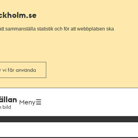
ockholm.se
tt sammanställa statistik och för att webbplatsen ska
or vi får använda
ällan
Meny
h bild