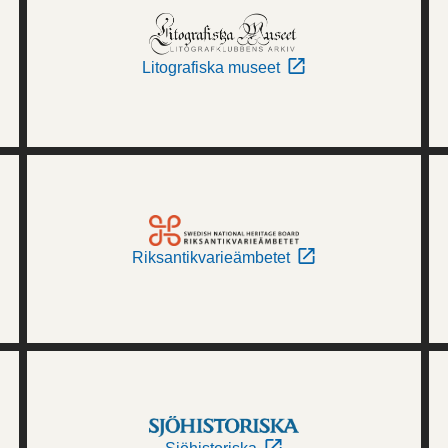
Litografiska museet
Riksantikvarieämbetet