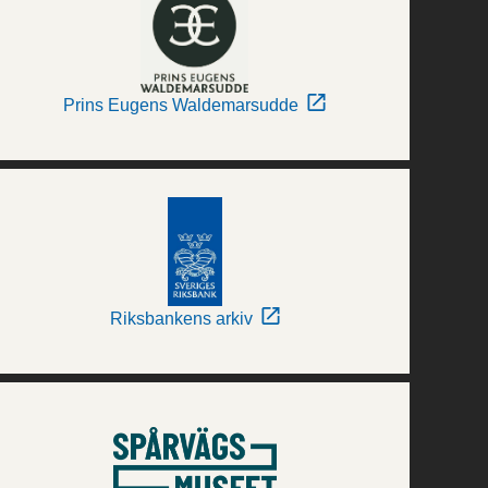
Prins Eugens Waldemarsudde
Riksbankens arkiv