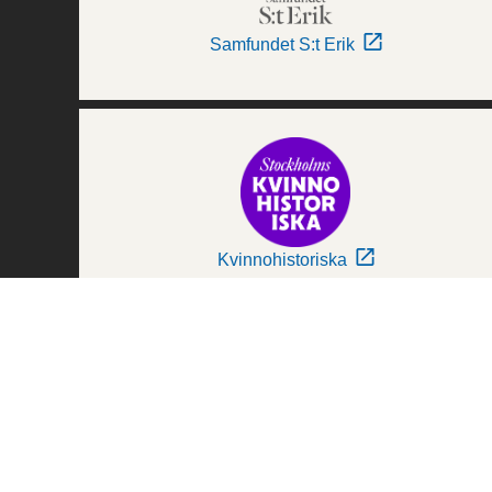
Samfundet S:t Erik
Kvinnohistoriska
Världskulturmuseerna