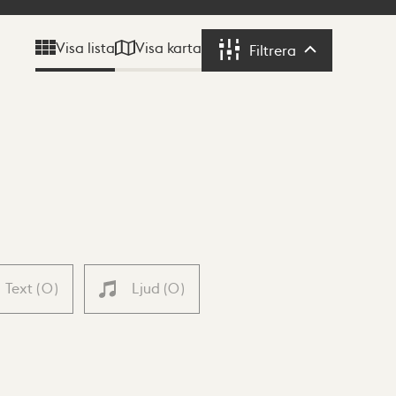
Visa karta
Visa lista
Filtrera
Filtrera
Text
(
0
)
Ljud
(
0
)