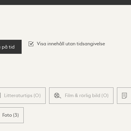
Visa innehåll utan tidsangivelse
a på tid
Litteraturtips
(
0
)
Film & rörlig bild
(
0
)
Foto
(
3
)