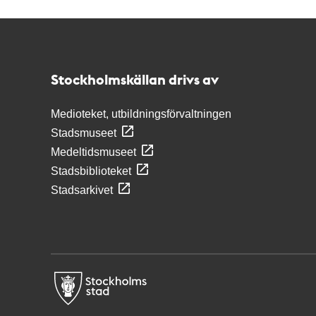
Kontakt
Stockholmskällan
Stockholmskällan drivs av
Medioteket, utbildningsförvaltningen
Stadsmuseet
Medeltidsmuseet
Stadsbiblioteket
Stadsarkivet