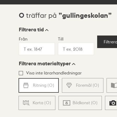
0
gullingeskolan
träffar på
Sökresultat
Filtrera tid
Från
Till
Visningsläge
Filtrer
Filtrera materialtyper
Lista
Karta
Visa inte lärarhandledningar
Ritning
(
0
)
Föremål
(
0
)
Karta
(
0
)
Bildkonst
(
0
)