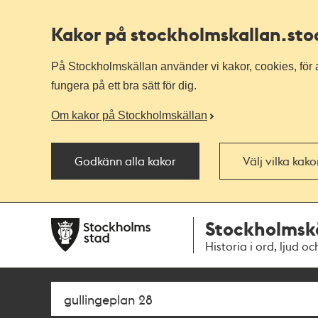
Kakor på stockholmskallan
.st
På Stockholmskällan använder vi kakor, cookies, för a
fungera på ett bra sätt för dig.
Om kakor på Stockholmskällan
Godkänn alla kakor
Välj vilka kak
Till
Till
Stockholmsk
navigationen
huvudinnehållet
Historia i ord, ljud oc
Sök
Fritextsök