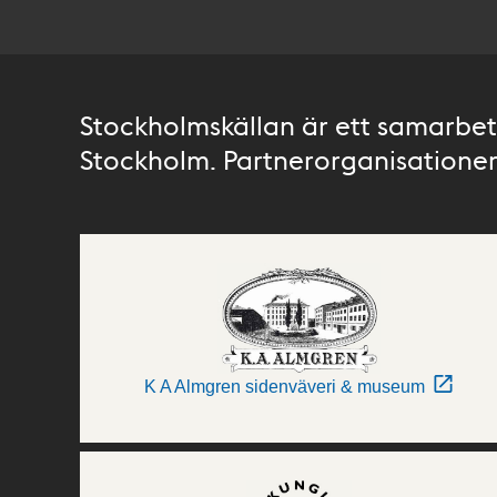
Stockholmskällan är ett samarbete
Stockholm. Partnerorganisationer 
K A Almgren sidenväveri & museum