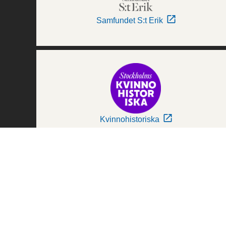
Samfundet S:t Erik
Kvinnohistoriska
Världskulturmuseerna