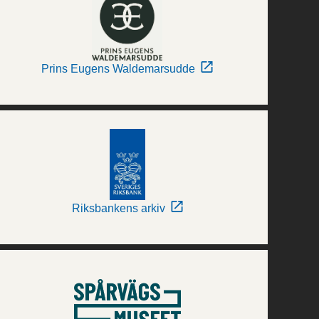
Prins Eugens Waldemarsudde
Riksbankens arkiv