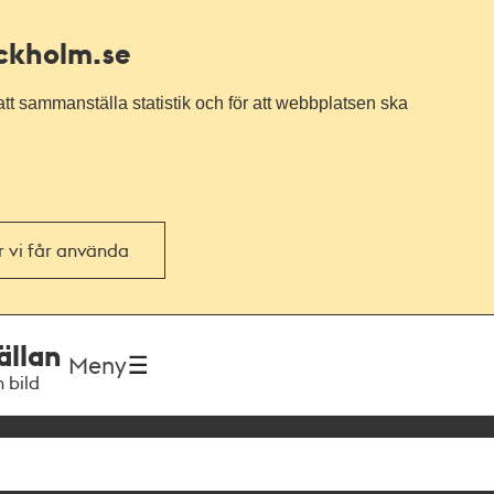
ockholm.se
tt sammanställa statistik och för att webbplatsen ska
or vi får använda
ällan
Meny
h bild