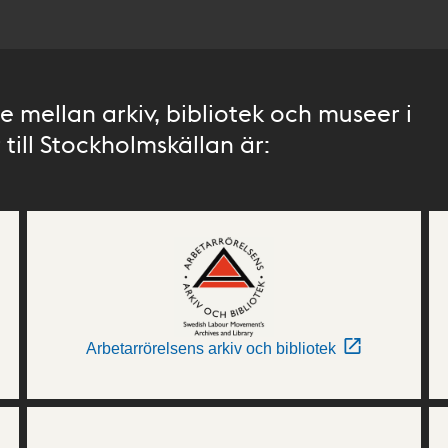
 mellan arkiv, bibliotek och museer i
till Stockholmskällan är:
Arbetarrörelsens arkiv och bibliotek