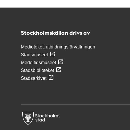
Kontakt
Stockholmskällan
Stockholmskällan drivs av
Medioteket, utbildningsförvaltningen
Stadsmuseet
Medeltidsmuseet
Stadsbiblioteket
Stadsarkivet