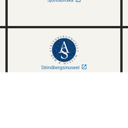
Sjöhistoriska
Strindbergsmuseet