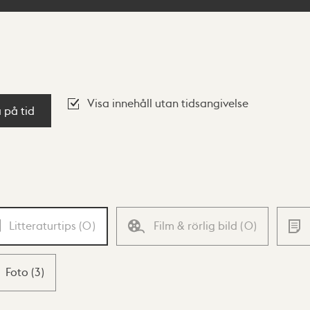
Visa innehåll utan tidsangivelse
a på tid
Litteraturtips
(
0
)
Film & rörlig bild
(
0
)
Foto
(
3
)