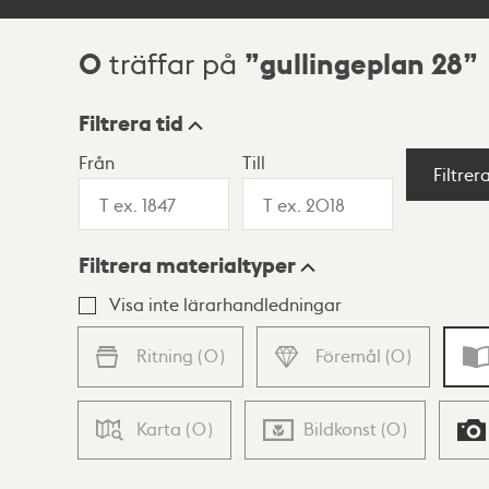
0
gullingeplan 28
träffar på
Sökresultat
Filtrera tid
Från
Till
Visningsläge
Filtrer
Filtrera materialtyper
Lista
Karta
Visa inte lärarhandledningar
Ritning
(
0
)
Föremål
(
0
)
Karta
(
0
)
Bildkonst
(
0
)