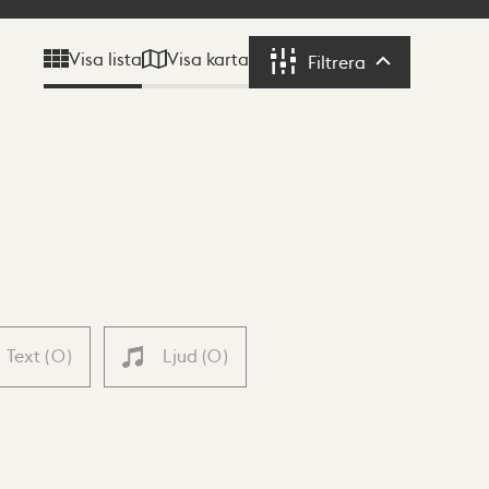
Visa karta
Visa lista
Filtrera
Filtrera
Text
(
0
)
Ljud
(
0
)