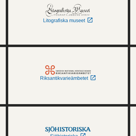
Litografiska museet
Riksantikvarieämbetet