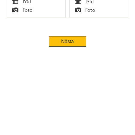
1951
1951
Tid
Tid
Foto
Foto
Typ
Typ
Tidigare
Nästa