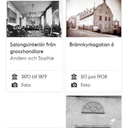
Salongsinteriör från
Brännkyrkagatan 6
grosshandlare
Anders och Sophie
Bergs våning
Brännkyrkagatan 6.
1870 till 1879
20 juni 1908
Tid
Tid
Foto
Foto
Typ
Typ