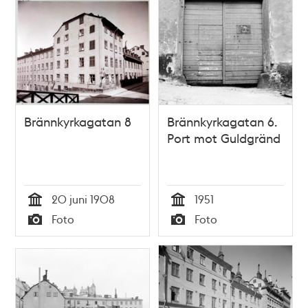
Brännkyrkagatan 8
Brännkyrkagatan 6.
Port mot Guldgränd
20 juni 1908
1951
Tid
Tid
Foto
Foto
Typ
Typ