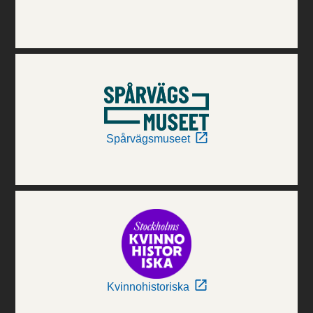
Spårvägsmuseet
Kvinnohistoriska