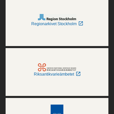
Regionarkivet Stockholm
Riksantikvarieämbetet