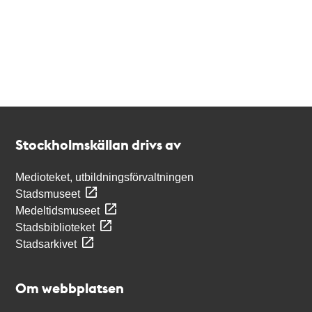
Kontakt
Stockholmskällan
Stockholmskällan drivs av
Medioteket, utbildningsförvaltningen
Stadsmuseet
Medeltidsmuseet
Stadsbiblioteket
Stadsarkivet
Om webbplatsen