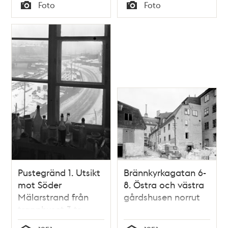
Tid
Tid
Foto
Foto
och under kvarteret
Typ
Typ
går
Söderledstunneln
Pustegränd 1. Utsikt
Brännkyrkagatan 6-
mot Söder
8. Östra och västra
Mälarstrand från
gårdshusen norrut
trapphuset 3 tr.
österut