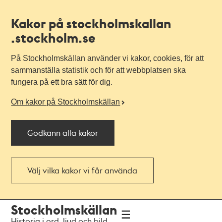
Kakor på stockholmskallan
.stockholm.se
På Stockholmskällan använder vi kakor, cookies, för att
sammanställa statistik och för att webbplatsen ska
fungera på ett bra sätt för dig.
Om kakor på Stockholmskällan
Godkänn alla kakor
Välj vilka kakor vi får använda
Till
Till
Stockholmskällan
navigationen
huvudinnehållet
Historia i ord, ljud och bild