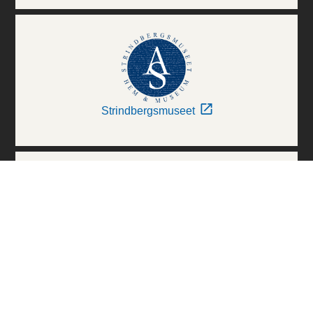
Strindbergsmuseet
Thielska Galleriet