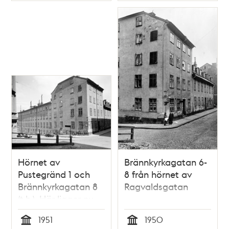
Hörnet av
Brännkyrkagatan 6-
Pustegränd 1 och
8 från hörnet av
Brännkyrkagatan 8
Ragvaldsgatan
(t.h.). Här ligger nu
Guldfjärdsterrassen
1951
1950
t.h. i kv. Överkikaren