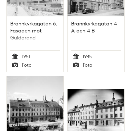
Brännkyrkagatan 6.
Brännkyrkagatan 4
Fasaden mot
A och 4 B
Guldgränd
1951
1945
Tid
Tid
Foto
Foto
Typ
Typ