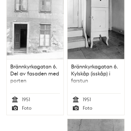
Brännkyrkagatan 6.
Brännkyrkagatan 6.
Del av fasaden med
Kylskåp (isskåp) i
porten
farstun
1951
1951
Tid
Tid
Foto
Foto
Typ
Typ