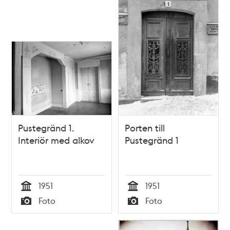
Pustegränd 1.
Porten till
Interiör med alkov
Pustegränd 1
1951
1951
Tid
Tid
Foto
Foto
Typ
Typ