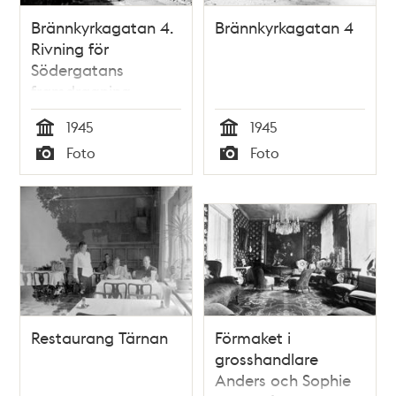
Brännkyrkagatan 4.
Brännkyrkagatan 4
Rivning för
Södergatans
framdragning
1945
1945
Tid
Tid
Foto
Foto
Typ
Typ
Restaurang Tärnan
Förmaket i
grosshandlare
Anders och Sophie