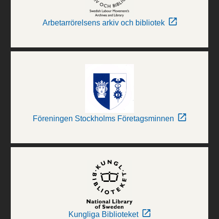
Arbetarrörelsens arkiv och bibliotek
Föreningen Stockholms Företagsminnen
Kungliga Biblioteket