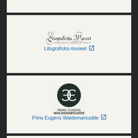
Litografiska museet
Prins Eugens Waldemarsudde