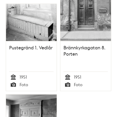
Pustegränd 1. Vedlår
Brännkyrkagatan 8.
Porten
1951
1951
Tid
Tid
Foto
Foto
Typ
Typ