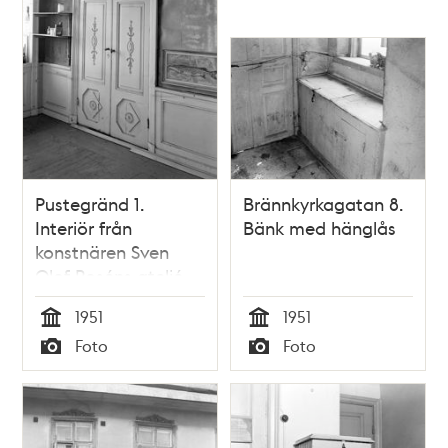
Pustegränd 1.
Brännkyrkagatan 8.
Interiör från
Bänk med hänglås
konstnären Sven
Olof Roséns ateljé
1951
1951
Tid
Tid
Foto
Foto
Typ
Typ