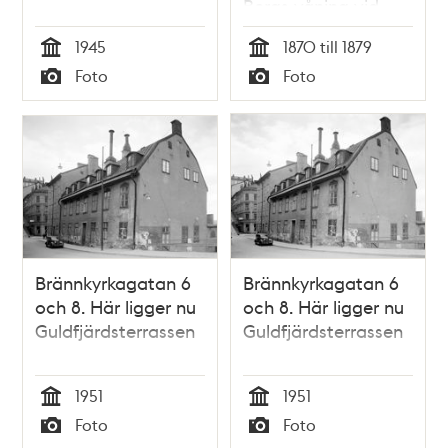
Bergs våning vid
Brännkyrkagatan 6
1945
1870 till 1879
med en målning av
Tid
Tid
Foto
Foto
familjen Berg på
Typ
Typ
fondväggen.
Brännkyrkagatan 6
Brännkyrkagatan 6
och 8. Här ligger nu
och 8. Här ligger nu
Guldfjärdsterrassen
Guldfjärdsterrassen
1951
1951
Tid
Tid
Foto
Foto
Typ
Typ