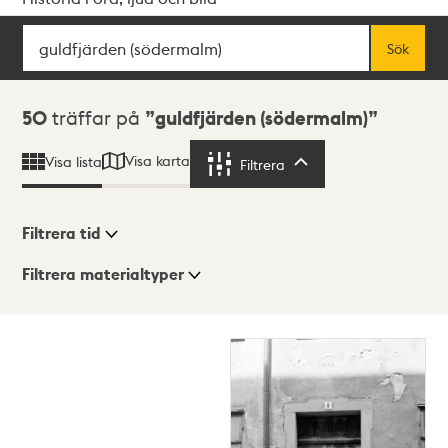
Sök
Fritextsök
Sök
Sökresultat
50
träffar på
guldfjärden (södermalm)
Visa karta
Visa lista
Filtrera
Filtrera
Filtrera tid
Filtrera materialtyper
Visningsläge
Totalt
50
träffar
Lista
Karta