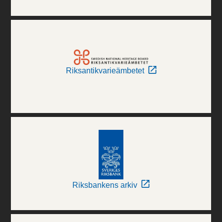
Riksantikvarieämbetet
Riksbankens arkiv