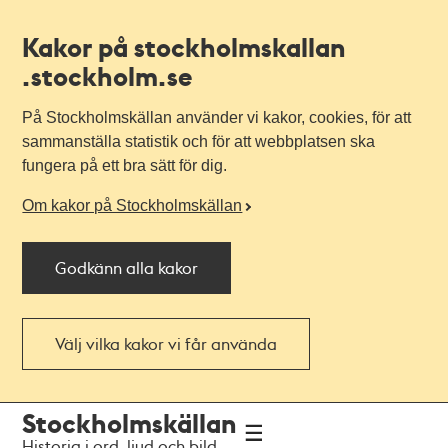
Kakor på stockholmskallan
.stockholm.se
På Stockholmskällan använder vi kakor, cookies, för att
sammanställa statistik och för att webbplatsen ska
fungera på ett bra sätt för dig.
Om kakor på Stockholmskällan
Godkänn alla kakor
Välj vilka kakor vi får använda
Till
Till
Stockholmskällan
navigationen
huvudinnehållet
Historia i ord, ljud och bild