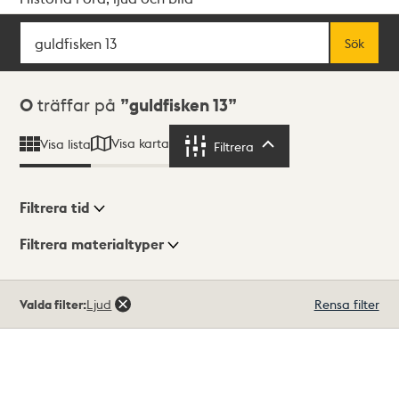
Sök
Fritextsök
Sök
Sökresultat
0
träffar på
guldfisken 13
Visa karta
Visa lista
Filtrera
Filtrera
Filtrera tid
Filtrera materialtyper
Visningsläge
Totalt
Valda filter:
Ljud
Rensa filter
0
träffar
Lista
Karta