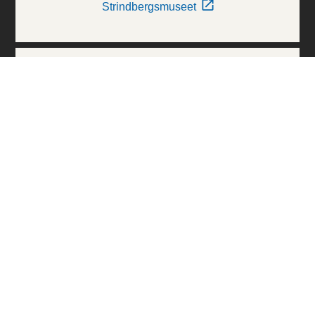
Strindbergsmuseet
Thielska Galleriet
Världskulturmuseerna