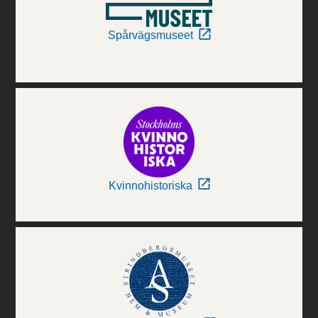
Spårvägsmuseet
Kvinnohistoriska