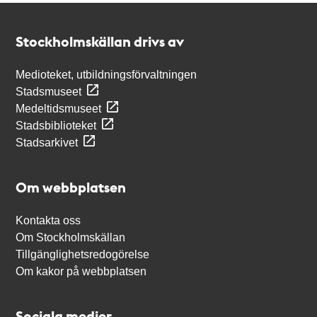
Kontakt
Stockholmskällan
Stockholmskällan drivs av
Medioteket, utbildningsförvaltningen
Stadsmuseet
Medeltidsmuseet
Stadsbiblioteket
Stadsarkivet
Om webbplatsen
Kontakta oss
Om Stockholmskällan
Tillgänglighetsredogörelse
Om kakor på webbplatsen
Sociala medier