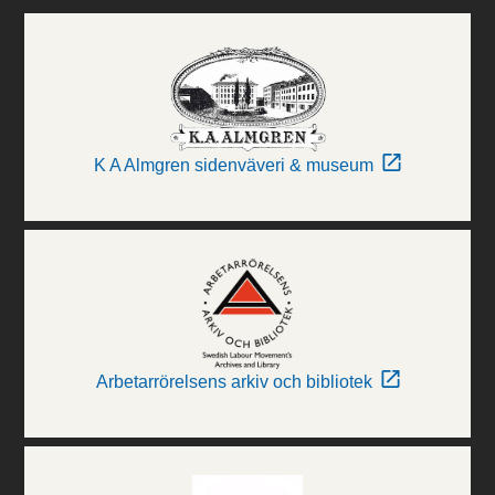
K A Almgren sidenväveri & museum
Arbetarrörelsens arkiv och bibliotek