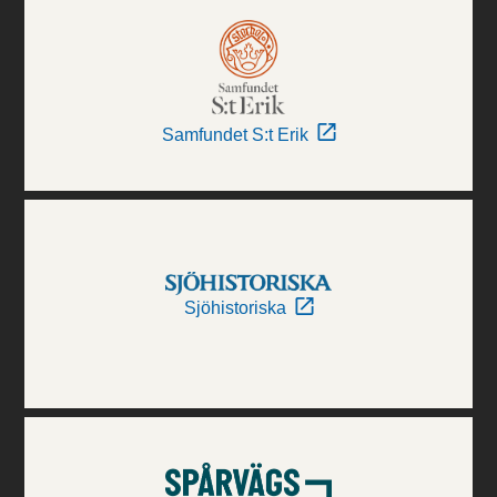
Samfundet S:t Erik
Sjöhistoriska