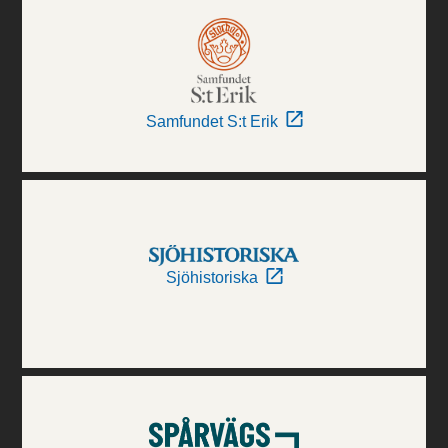
Samfundet S:t Erik
Sjöhistoriska