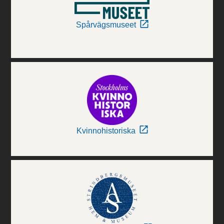
Spårvägsmuseet
Kvinnohistoriska