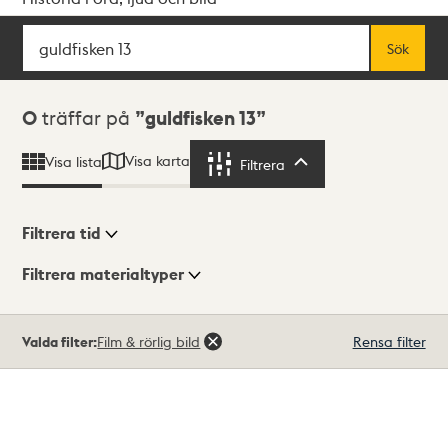
Sök
Fritextsök
Sök
Sökresultat
0
träffar på
guldfisken 13
Visa karta
Visa lista
Filtrera
Filtrera
Filtrera tid
Filtrera materialtyper
Visningsläge
Totalt
Valda filter:
Film & rörlig bild
Rensa filter
0
träffar
Lista
Karta