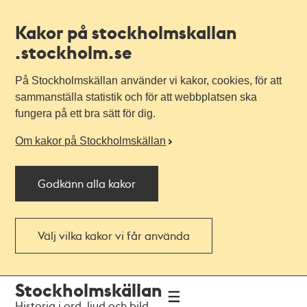
Kakor på stockholmskallan
.stockholm.se
På Stockholmskällan använder vi kakor, cookies, för att
sammanställa statistik och för att webbplatsen ska
fungera på ett bra sätt för dig.
Om kakor på Stockholmskällan
Godkänn alla kakor
Välj vilka kakor vi får använda
Till
Till
Stockholmskällan
navigationen
huvudinnehållet
Historia i ord, ljud och bild