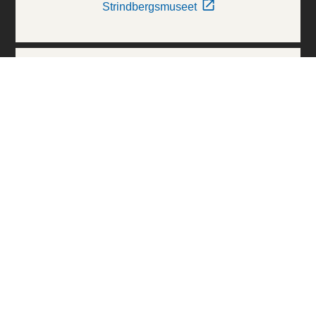
Strindbergsmuseet
Thielska Galleriet
Världskulturmuseerna