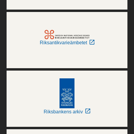
Riksantikvarieämbetet
Riksbankens arkiv