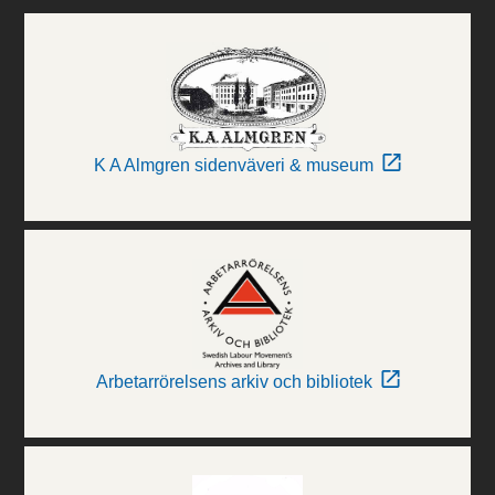
K A Almgren sidenväveri & museum
Arbetarrörelsens arkiv och bibliotek