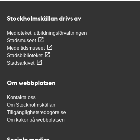
Kontakt
Stockholmskällan
Stockholmskällan drivs av
Medioteket, utbildningsförvaltningen
Stadsmuseet
Medeltidsmuseet
Stadsbiblioteket
Stadsarkivet
Om webbplatsen
Kontakta oss
Om Stockholmskällan
Tillgänglighetsredogörelse
Om kakor på webbplatsen
Sociala medier