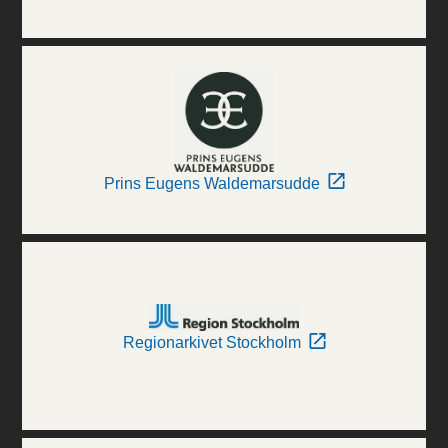
Prins Eugens Waldemarsudde
Regionarkivet Stockholm