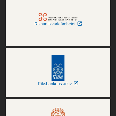
Riksantikvarieämbetet
Riksbankens arkiv