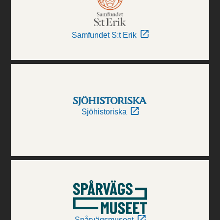
Samfundet S:t Erik
Sjöhistoriska
Spårvägsmuseet