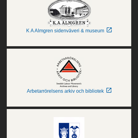
K A Almgren sidenväveri & museum
Arbetarrörelsens arkiv och bibliotek