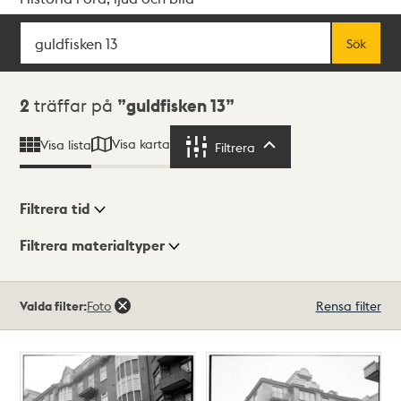
Sök
Fritextsök
Sök
Sökresultat
2
träffar på
guldfisken 13
Visa karta
Visa lista
Filtrera
Filtrera
Filtrera tid
Filtrera materialtyper
Visningsläge
Totalt
Valda filter:
Foto
Rensa filter
2
träffar
Lista
Karta