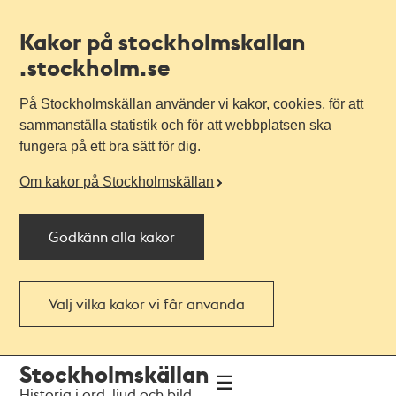
Kakor på stockholmskallan
.stockholm.se
På Stockholmskällan använder vi kakor, cookies, för att
sammanställa statistik och för att webbplatsen ska
fungera på ett bra sätt för dig.
Om kakor på Stockholmskällan
Godkänn alla kakor
Välj vilka kakor vi får använda
Till
Till
Stockholmskällan
navigationen
huvudinnehållet
Historia i ord, ljud och bild