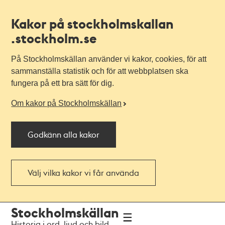
Kakor på stockholmskallan
.stockholm.se
På Stockholmskällan använder vi kakor, cookies, för att
sammanställa statistik och för att webbplatsen ska
fungera på ett bra sätt för dig.
Om kakor på Stockholmskällan
Godkänn alla kakor
Välj vilka kakor vi får använda
Till
Till
Stockholmskällan
navigationen
huvudinnehållet
Historia i ord, ljud och bild