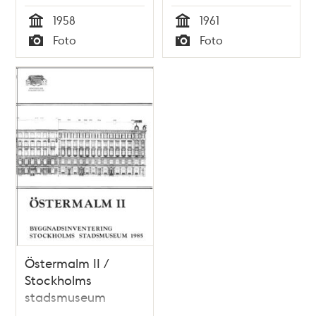
1958
1961
Tid
Tid
Foto
Foto
Typ
Typ
Östermalm II /
Stockholms
stadsmuseum