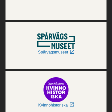
Spårvägsmuseet
Kvinnohistoriska