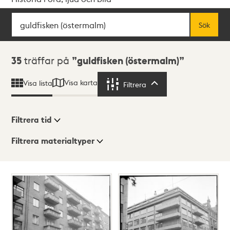
Sök
Fritextsök
Sök
Sökresultat
35
träffar på
guldfisken (östermalm)
Visa karta
Visa lista
Filtrera
Filtrera
Filtrera tid
Filtrera materialtyper
Visningsläge
Totalt
35
träffar
Lista
Karta