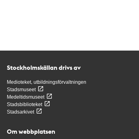
Kontakt
Stockholmskällan
Stockholmskällan drivs av
Medioteket, utbildningsförvaltningen
Stadsmuseet
Medeltidsmuseet
Stadsbiblioteket
Stadsarkivet
Om webbplatsen