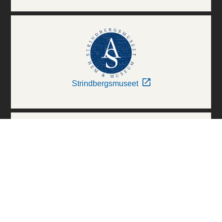
Strindbergsmuseet
Thielska Galleriet