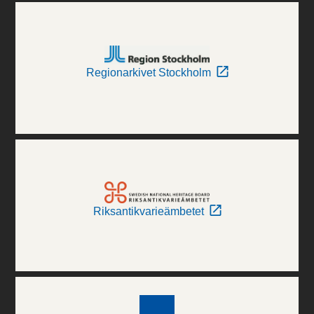
Regionarkivet Stockholm
Riksantikvarieämbetet