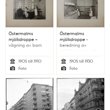
Östermalms
Östermalms
mjölkdroppe –
mjölkdroppe -
vägning av barn
beredning av
mjölkblandning till
spädbarn
1905 till 1910
1905 till 1930
Tid
Tid
Foto
Foto
Typ
Typ