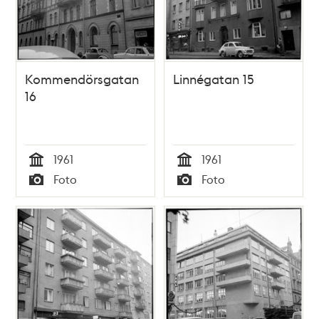
Kommendörsgatan
Linnégatan 15
16
1961
1961
Tid
Tid
Foto
Foto
Typ
Typ