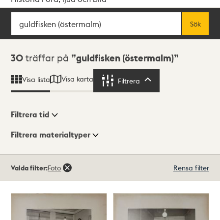
Sök
Fritextsök
Sök
Sökresultat
30
träffar på
guldfisken (östermalm)
Visa karta
Visa lista
Filtrera
Filtrera
Filtrera tid
Filtrera materialtyper
Visningsläge
Totalt
Valda filter:
Foto
Rensa filter
30
träffar
Lista
Karta