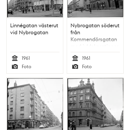
Linnégatan västerut
Nybrogatan söderut
vid Nybrogatan
från
Kommendörsgatan
med juldekorationer
1961
1961
Tid
Tid
Foto
Foto
Typ
Typ