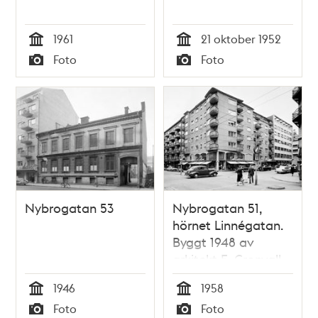
1961
21 oktober 1952
Tid
Tid
Foto
Foto
Typ
Typ
Nybrogatan 53
Nybrogatan 51,
hörnet Linnégatan.
Byggt 1948 av
arkitekt E. Cronvall
1946
1958
Tid
Tid
Foto
Foto