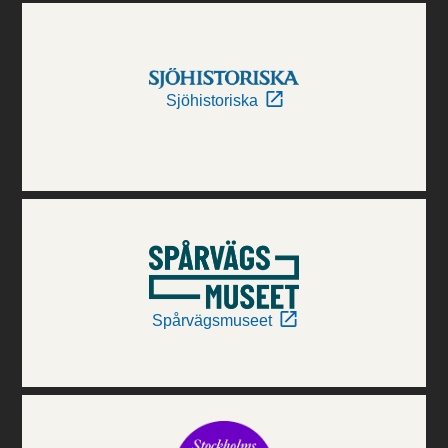
Sjöhistoriska
Spårvägsmuseet