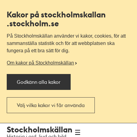
Kakor på stockholmskallan
.stockholm.se
På Stockholmskällan använder vi kakor, cookies, för att
sammanställa statistik och för att webbplatsen ska
fungera på ett bra sätt för dig.
Om kakor på Stockholmskällan
Godkänn alla kakor
Välj vilka kakor vi får använda
Till
Till
Stockholmskällan
navigationen
huvudinnehållet
Historia i ord, ljud och bild