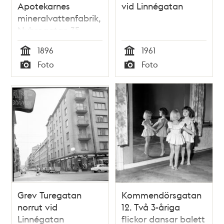
Apotekarnes
vid Linnégatan
mineralvattenfabrik,
Nybrogatan 35
1896
1961
Tid
Tid
Foto
Foto
Typ
Typ
Grev Turegatan
Kommendörsgatan
norrut vid
12. Två 3-åriga
Linnégatan
flickor dansar balett