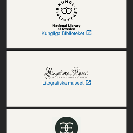
Kungliga Biblioteket
Litografiska museet