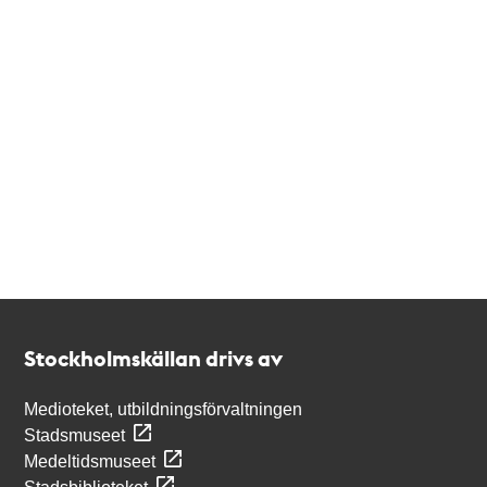
Kontakt
Stockholmskällan
Stockholmskällan drivs av
Medioteket, utbildningsförvaltningen
Stadsmuseet
Medeltidsmuseet