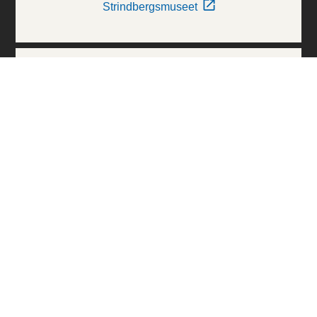
Strindbergsmuseet
Thielska Galleriet
Världskulturmuseerna