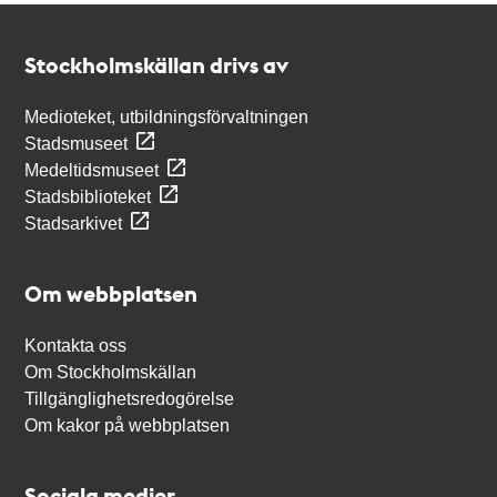
Kontakt
Stockholmskällan
Stockholmskällan drivs av
Medioteket, utbildningsförvaltningen
Stadsmuseet
Medeltidsmuseet
Stadsbiblioteket
Stadsarkivet
Om webbplatsen
Kontakta oss
Om Stockholmskällan
Tillgänglighetsredogörelse
Om kakor på webbplatsen
Sociala medier