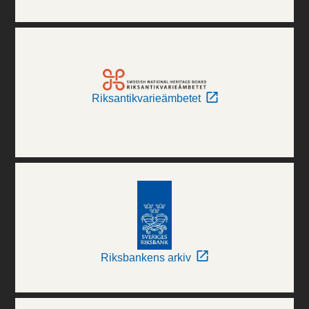
Riksantikvarieämbetet
Riksbankens arkiv