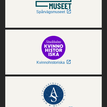
Spårvägsmuseet
Kvinnohistoriska