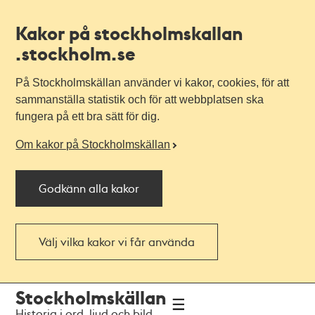
Kakor på stockholmskallan
.stockholm.se
På Stockholmskällan använder vi kakor, cookies, för att
sammanställa statistik och för att webbplatsen ska
fungera på ett bra sätt för dig.
Om kakor på Stockholmskällan
Godkänn alla kakor
Välj vilka kakor vi får använda
Till
Till
Stockholmskällan
navigationen
huvudinnehållet
Historia i ord, ljud och bild