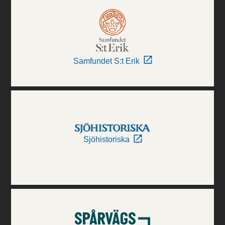
Samfundet S:t Erik
Sjöhistoriska