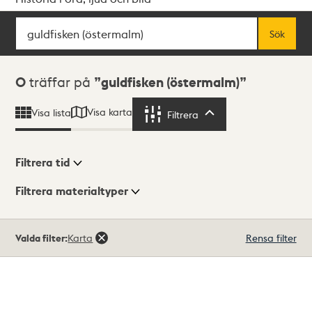
Sök
Fritextsök
Sök
Sökresultat
0
träffar på
guldfisken (östermalm)
Visa karta
Visa lista
Filtrera
Filtrera
Filtrera tid
Filtrera materialtyper
Visningsläge
Totalt
Valda filter:
Karta
Rensa filter
0
träffar
Lista
Karta