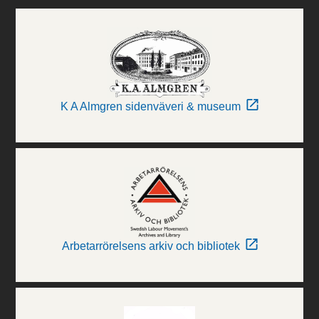
K A Almgren sidenväveri & museum
Arbetarrörelsens arkiv och bibliotek