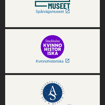
Spårvägsmuseet
Kvinnohistoriska