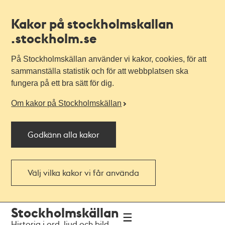
Kakor på stockholmskallan
.stockholm.se
På Stockholmskällan använder vi kakor, cookies, för att
sammanställa statistik och för att webbplatsen ska
fungera på ett bra sätt för dig.
Om kakor på Stockholmskällan
Godkänn alla kakor
Välj vilka kakor vi får använda
Till
Till
Stockholmskällan
navigationen
huvudinnehållet
Historia i ord, ljud och bild