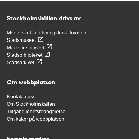
Kontakt
Stockholmskällan
Stockholmskällan drivs av
Medioteket, utbildningsförvaltningen
Stadsmuseet
Medeltidsmuseet
Stadsbiblioteket
Stadsarkivet
Om webbplatsen
Kontakta oss
Om Stockholmskällan
Tillgänglighetsredogörelse
Om kakor på webbplatsen
Sociala medier