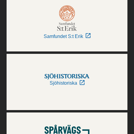
Samfundet S:t Erik
Sjöhistoriska