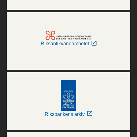
Riksantikvarieämbetet
Riksbankens arkiv