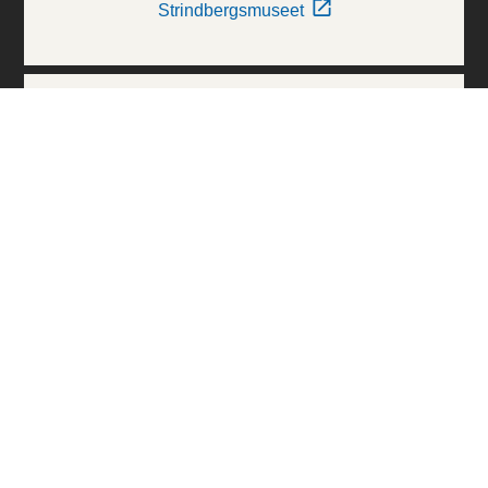
Strindbergsmuseet
Thielska Galleriet
Världskulturmuseerna