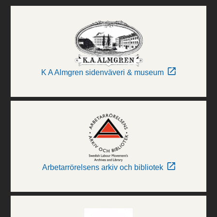
K A Almgren sidenväveri & museum
Arbetarrörelsens arkiv och bibliotek