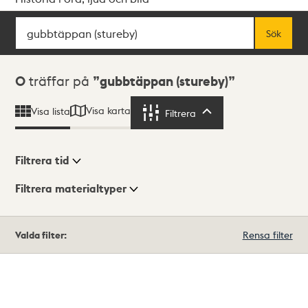
Sök
Fritextsök
Sök
Sökresultat
0
träffar på
gubbtäppan (stureby)
Visa karta
Visa lista
Filtrera
Filtrera
Filtrera tid
Filtrera materialtyper
Visningsläge
Totalt
Valda filter:
Rensa filter
0
träffar
Lista
Karta