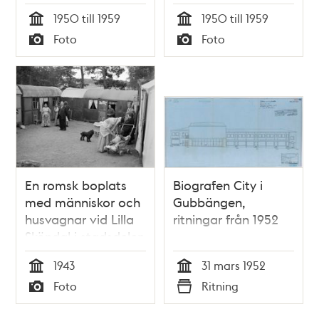
skolbespisningen.
1950 till 1959
1950 till 1959
Tid
Tid
Foto
Foto
Typ
Typ
En romsk boplats
Biografen City i
med människor och
Gubbängen,
husvagnar vid Lilla
ritningar från 1952
Sköndal i stadsdelen
Gubbängen
1943
31 mars 1952
Tid
Tid
Foto
Ritning
Typ
Typ