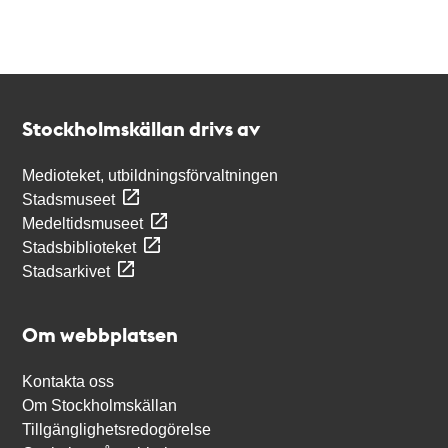
Kontakt
Stockholmskällan
Stockholmskällan drivs av
Medioteket, utbildningsförvaltningen
Stadsmuseet
Medeltidsmuseet
Stadsbiblioteket
Stadsarkivet
Om webbplatsen
Kontakta oss
Om Stockholmskällan
Tillgänglighetsredogörelse