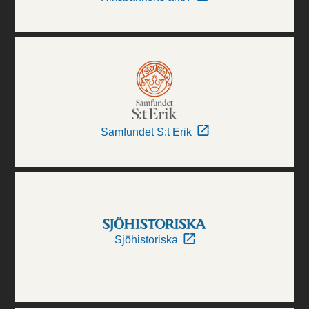
Samfundet S:t Erik
Sjöhistoriska