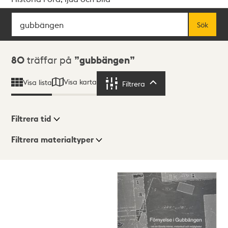
Sök
Fritextsök
Sök
Sökresultat
80
träffar på
gubbängen
Visa karta
Visa lista
Filtrera
Filtrera
Filtrera tid
Filtrera materialtyper
Visningsläge
Totalt
80
träffar
Lista
Karta