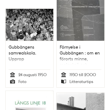
Gubbängens
Förnyelse i
samrealskola.
Gubbängen : om en
Upprop
förorts minne,
melankoli och
möjligheter / Ove
24 augusti 1950
1930 till 2000
Myrberg
Tid
Tid
Foto
Litteraturtips
Typ
Typ