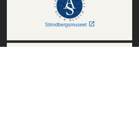
Strindbergsmuseet
Thielska Galleriet
Världskulturmuseerna