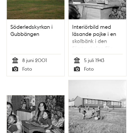
Söderledskyrkan i
Interiörbild med
Gubbängen
läsande pojke i en
skolbänk i den
första skolan för
romer som just
8 juni 2001
5 juli 1943
öppnats i familjen
Tid
Tid
Foto
Foto
Taikons tält vid
Typ
Typ
romernas läger vid
Lilla Sköndal i
Gubbängen.