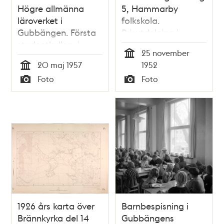
Högre allmänna
5, Hammarby
läroverket i
folkskola.
Gubbängen. Första
Prisutdelning i
studentkullen, i
Enskedes- och
25 november
mitten på bilden
Gubbängens
Tid
20 maj 1957
1952
sitter Sven Båkman,
skoltrafiktävling.
Tid
Foto
Foto
bredvid honom två
Prisutdelare
Typ
Typ
okända flickor
överkonstapel K. E
Engström med
vinnarna Per Arna
Roos och Håkan
Ehrenblad
1926 års karta över
Barnbespisning i
Brännkyrka del 14
Gubbängens