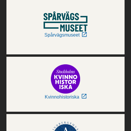
Spårvägsmuseet
Kvinnohistoriska