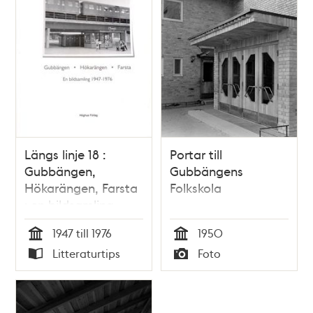
Längs linje 18 :
Portar till
Gubbängen,
Gubbängens
Hökarängen, Farsta
Folkskola
: en bildsamling
1947-1976
1947 till 1976
1950
Tid
Tid
Litteraturtips
Foto
Typ
Typ