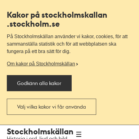
Kakor på stockholmskallan
.stockholm.se
På Stockholmskällan använder vi kakor, cookies, för att
sammanställa statistik och för att webbplatsen ska
fungera på ett bra sätt för dig.
Om kakor på Stockholmskällan
Godkänn alla kakor
Välj vilka kakor vi får använda
Till
Till
Stockholmskällan
navigationen
huvudinnehållet
Historia i ord, ljud och bild