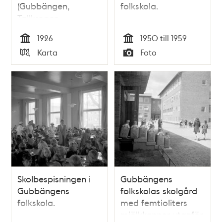
(Gubbängen,
folkskola.
Tallkrogen,
Herrängen och
1926
1950 till 1959
Örby)
Tid
Tid
Karta
Foto
Typ
Typ
Skolbespisningen i
Gubbängens
Gubbängens
folkskolas skolgård
folkskola.
med femtioliters
mjölkkannor utanför