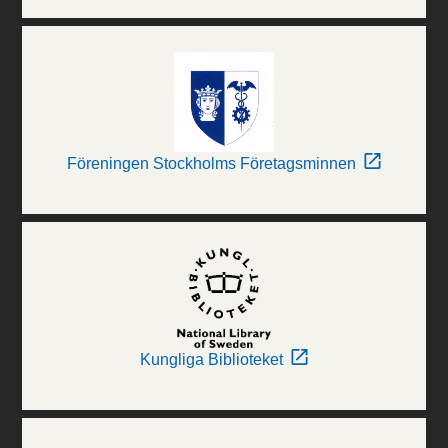
Föreningen Stockholms Företagsminnen
Kungliga Biblioteket