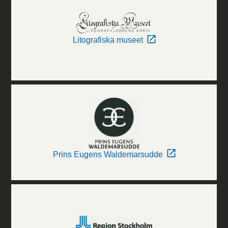
Litografiska museet
Prins Eugens Waldemarsudde