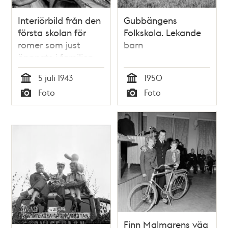
Interiörbild från den
Gubbängens
första skolan för
Folkskola. Lekande
romer som just
barn
öppnats i familjen
Taikons tält vid
5 juli 1943
1950
romernas läger vid
Tid
Tid
Foto
Foto
Lilla Sköndal i
Typ
Typ
Gubbängen. Till
höger eleven
Singoalla Taikon
med sin son i knät.
Finn Malmgrens väg