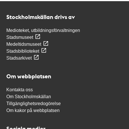
Kontakt
Stockholmskällan
Stockholmskällan drivs av
Medioteket, utbildningsförvaltningen
Stadsmuseet
Medeltidsmuseet
Stadsbiblioteket
Stadsarkivet
Om webbplatsen
Kontakta oss
Om Stockholmskällan
Tillgänglighetsredogörelse
Om kakor på webbplatsen
Sociala medier