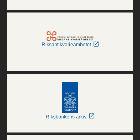
Riksantikvarieämbetet
Riksbankens arkiv