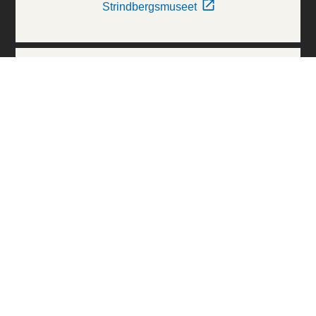
Strindbergsmuseet
Thielska Galleriet
Världskulturmuseerna