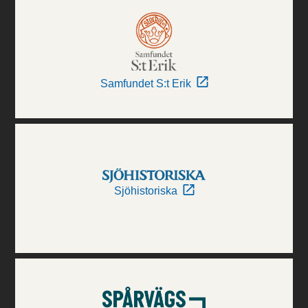
Samfundet S:t Erik
Sjöhistoriska