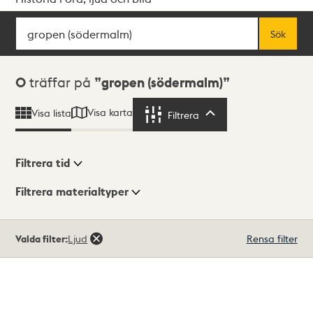
Sök
Fritextsök
Sök
Sökresultat
0
träffar på
gropen (södermalm)
Visa karta
Visa lista
Filtrera
Filtrera
Filtrera tid
Filtrera materialtyper
Visningsläge
Totalt
Valda filter:
Ljud
Rensa filter
0
träffar
Lista
Karta