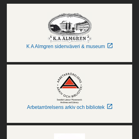
K A Almgren sidenväveri & museum
Arbetarrörelsens arkiv och bibliotek