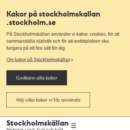
Kakor på stockholmskallan
.stockholm.se
På Stockholmskällan använder vi kakor, cookies, för att
sammanställa statistik och för att webbplatsen ska
fungera på ett bra sätt för dig.
Om kakor på Stockholmskällan
Godkänn alla kakor
Välj vilka kakor vi får använda
Till
Till
Stockholmskällan
navigationen
huvudinnehållet
Historia i ord, ljud och bild