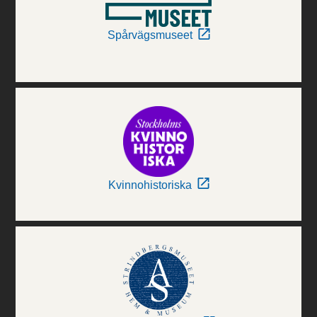
Spårvägsmuseet
Kvinnohistoriska