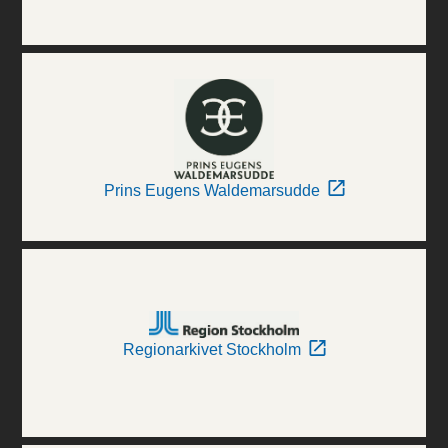
Prins Eugens Waldemarsudde
Regionarkivet Stockholm