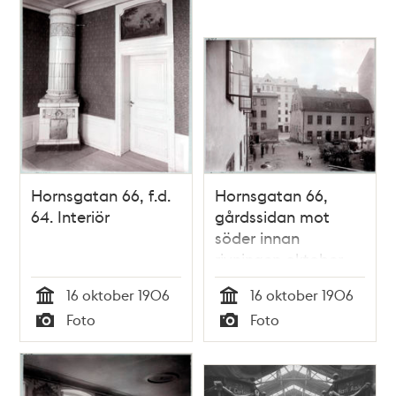
Hornsgatan 66, f.d.
Hornsgatan 66,
64. Interiör
gårdssidan mot
söder innan
rivningen oktober
1906. En inkörsport
16 oktober 1906
16 oktober 1906
av trä, med en
Tid
Tid
Foto
Foto
mindre ingång på
Typ
Typ
vardera sidan fanns
tidigare.
Gästgivaregård