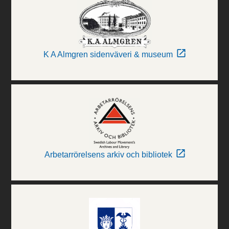
K A Almgren sidenväveri & museum
Arbetarrörelsens arkiv och bibliotek