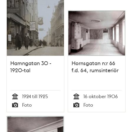
Hamngatan 30 -
Hornsgatan n:r 66
1920-tal
f.d. 64, rumsinteriör
1924 till 1925
16 oktober 1906
Tid
Tid
Foto
Foto
Typ
Typ