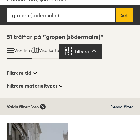
Sök
Fritextsök
Sök
Sökresultat
51
träffar på
gropen (södermalm)
Visa karta
Visa lista
Filtrera
Filtrera
Filtrera tid
Filtrera materialtyper
Visningsläge
Totalt
Valda filter:
Foto
Rensa filter
51
träffar
Lista
Karta