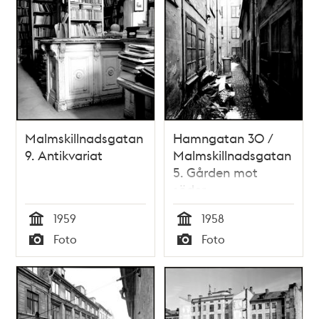
Malmskillnadsgatan
Hamngatan 30 /
9. Antikvariat
Malmskillnadsgatan
5. Gården mot
söder
1959
1958
Tid
Tid
Foto
Foto
Typ
Typ