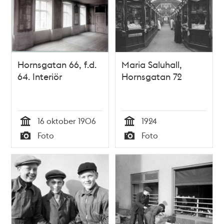
1851-1876
Hornsgatan 66, f.d.
Maria Saluhall,
64. Interiör
Hornsgatan 72
16 oktober 1906
1924
Tid
Tid
Foto
Foto
Typ
Typ