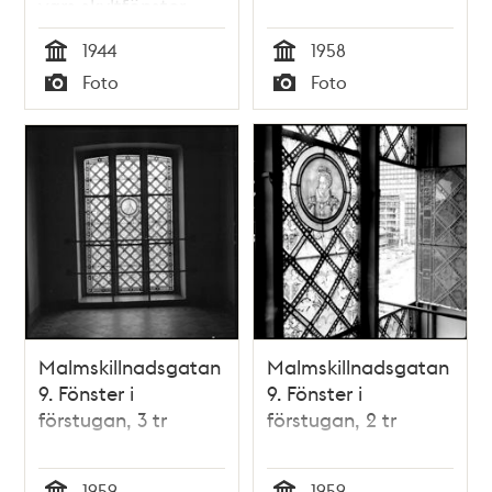
vars skyltfönster
krossats av
1944
1958
sovjetiska bomber
Tid
Tid
Foto
Foto
som fällts över
Typ
Typ
Stockholm och
Strängnäs.
Malmskillnadsgatan
Malmskillnadsgatan
9. Fönster i
9. Fönster i
förstugan, 3 tr
förstugan, 2 tr
1959
1959