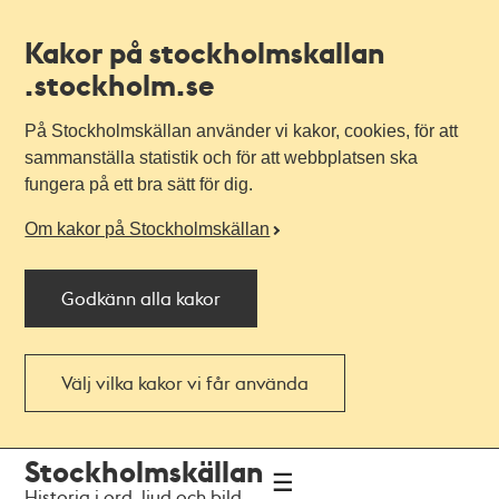
Kakor på stockholmskallan
.stockholm.se
På Stockholmskällan använder vi kakor, cookies, för att
sammanställa statistik och för att webbplatsen ska
fungera på ett bra sätt för dig.
Om kakor på Stockholmskällan
Godkänn alla kakor
Välj vilka kakor vi får använda
Till
Till
Stockholmskällan
navigationen
huvudinnehållet
Historia i ord, ljud och bild