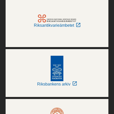
Riksantikvarieämbetet
Riksbankens arkiv