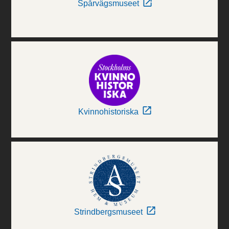
Spårvägsmuseet
Kvinnohistoriska
Strindbergsmuseet