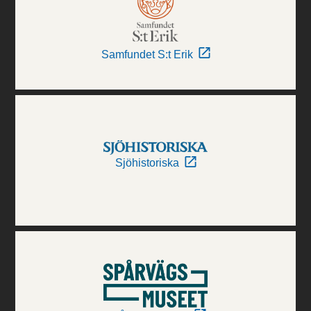
Samfundet S:t Erik
Sjöhistoriska