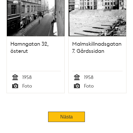
Hamngatan 32,
Malmskillnadsgatan
österut
7. Gårdssidan
1958
1958
Tid
Tid
Foto
Foto
Typ
Typ
Nästa