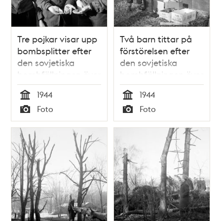
Tre pojkar visar upp
Två barn tittar på
bombsplitter efter
förstörelsen efter
den sovjetiska
den sovjetiska
bombfällningen över
bombfällningen över
Eriksdalsområdet
Eriksdalsområdet
1944
1944
1944.
1944 .
Tid
Tid
Foto
Foto
Typ
Typ