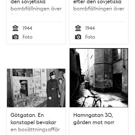
den sovjetiska
efter den sovjetiska
bombfällningen över
bombfällningen över
Eriksdalsområdet
Eriksdalsområdet
1944.
1944 .
1944
1944
Tid
Tid
Foto
Foto
Typ
Typ
Götgatan. En
Hamngatan 30,
konstapel bevakar
gården mot norr
en bosättningsaffär