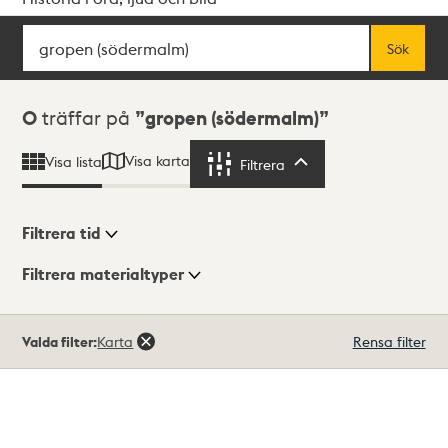
Sök
Fritextsök
Sök
Sökresultat
0
träffar på
gropen (södermalm)
Visa karta
Visa lista
Filtrera
Filtrera
Filtrera tid
Filtrera materialtyper
Visningsläge
Totalt
Valda filter:
Karta
Rensa filter
0
träffar
Lista
Karta