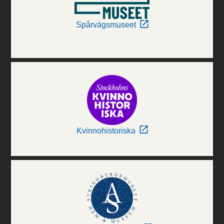
Spårvägsmuseet
Kvinnohistoriska