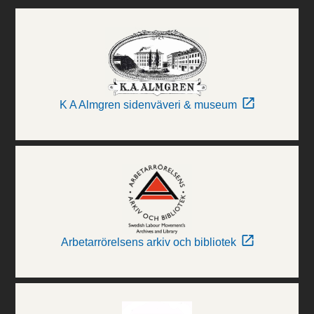
K A Almgren sidenväveri & museum
Arbetarrörelsens arkiv och bibliotek