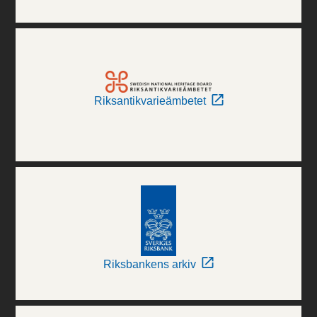
Riksantikvarieämbetet
Riksbankens arkiv