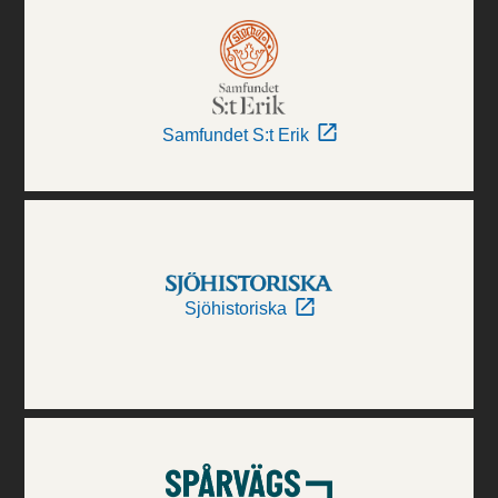
Samfundet S:t Erik
Sjöhistoriska