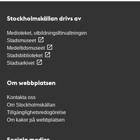
Kontakt
Stockholmskällan
Stockholmskällan drivs av
Medioteket, utbildningsförvaltningen
Stadsmuseet
Medeltidsmuseet
Stadsbiblioteket
Stadsarkivet
Om webbplatsen
Kontakta oss
Om Stockholmskällan
Tillgänglighetsredogörelse
Om kakor på webbplatsen
Sociala medier