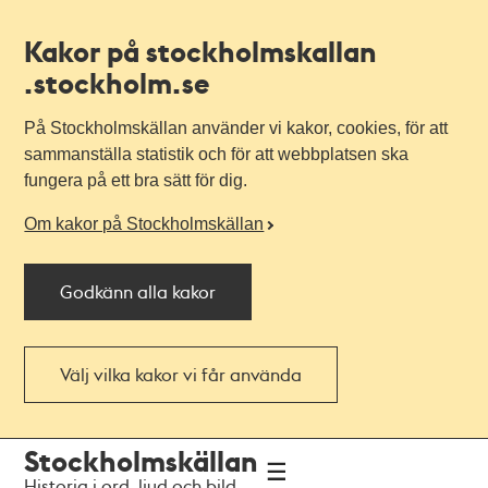
Kakor på stockholmskallan
.stockholm.se
På Stockholmskällan använder vi kakor, cookies, för att
sammanställa statistik och för att webbplatsen ska
fungera på ett bra sätt för dig.
Om kakor på Stockholmskällan
Godkänn alla kakor
Välj vilka kakor vi får använda
Till
Till
Stockholmskällan
navigationen
huvudinnehållet
Historia i ord, ljud och bild