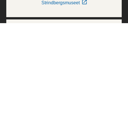
Strindbergsmuseet
Thielska Galleriet
Världskulturmuseerna