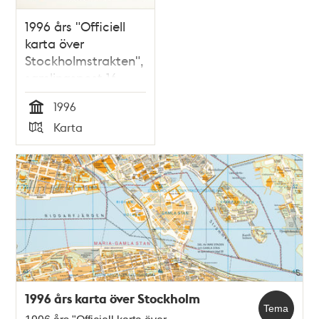
1996 års "Officiell
karta över
Stockholmstrakten",
samlingspost 16
blad
1996
Tid
Karta
Typ
1996 års karta över Stockholm
Tema