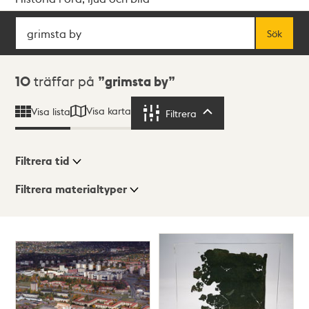
Sök
Fritextsök
Sök
Sökresultat
10
träffar på
grimsta by
Visa karta
Visa lista
Filtrera
Filtrera
Filtrera tid
Filtrera materialtyper
Visningsläge
Totalt
10
träffar
Lista
Karta