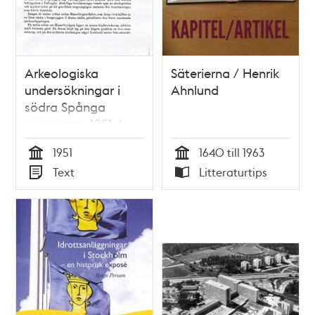
Arkeologiska
Säterierna / Henrik
undersökningar i
Ahnlund
södra Spånga
sommaren 1951 /
Margareta
1951
1640 till 1963
Biörnstad
Tid
Tid
Text
Litteraturtips
Typ
Typ