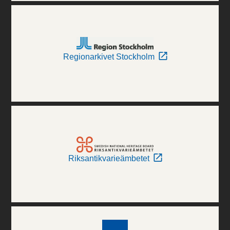
Regionarkivet Stockholm
Riksantikvarieämbetet