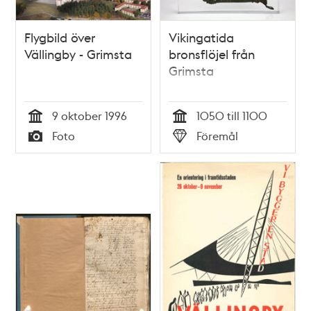
Flygbild över
Vikingatida
Vällingby - Grimsta
bronsflöjel från
Grimsta
9 oktober 1996
1050 till 1100
Tid
Tid
Foto
Föremål
Typ
Typ