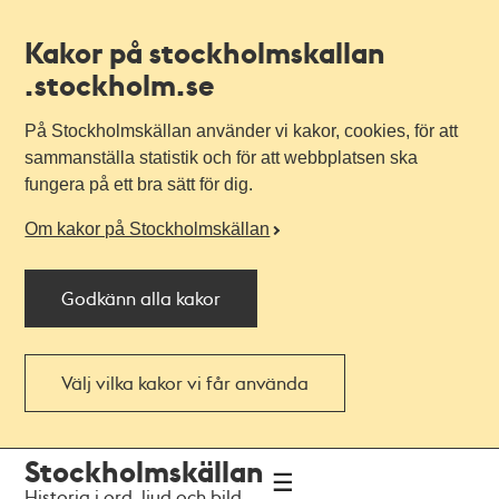
Kakor på stockholmskallan
.stockholm.se
På Stockholmskällan använder vi kakor, cookies, för att
sammanställa statistik och för att webbplatsen ska
fungera på ett bra sätt för dig.
Om kakor på Stockholmskällan
Godkänn alla kakor
Välj vilka kakor vi får använda
Till
Till
Stockholmskällan
navigationen
huvudinnehållet
Historia i ord, ljud och bild