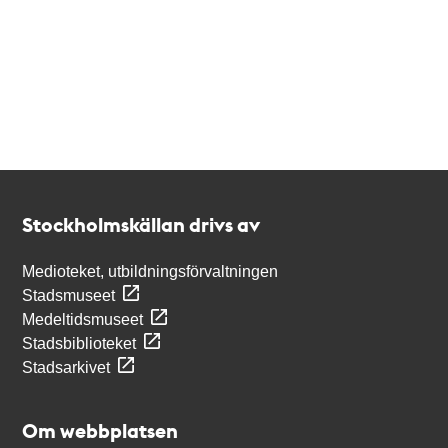
Kontakt
Stockholmskällan
Stockholmskällan drivs av
Medioteket, utbildningsförvaltningen
Stadsmuseet
Medeltidsmuseet
Stadsbiblioteket
Stadsarkivet
Om webbplatsen