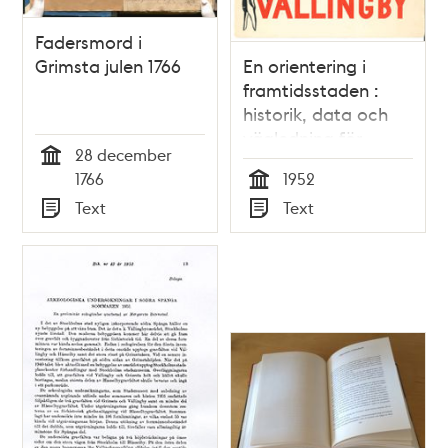
Fadersmord i
Grimsta julen 1766
En orientering i
framtidsstaden :
historik, data och
vägledning för
28 december
besökande :
Tid
1766
1952
Vällingbyutställningen
Tid
Text
Text
pågår 26 okt.-9 nov.
Typ
Typ
1952