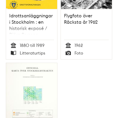
Idrottsanläggningar
Flygfoto över
i Stockholm : en
Råcksta år 1962
historisk exposé /
Björn Persson
1880 till 1989
1962
Tid
Tid
Litteraturtips
Foto
Typ
Typ