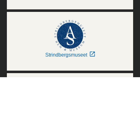
Strindbergsmuseet
Thielska Galleriet