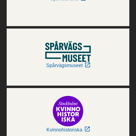
Spårvägsmuseet
Kvinnohistoriska