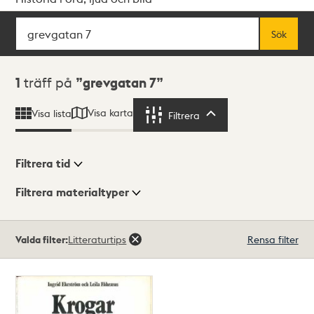
Sök
Fritextsök
Sök
Sökresultat
1
träff på
grevgatan 7
Visa karta
Visa lista
Filtrera
Filtrera
Filtrera tid
Filtrera materialtyper
Visningsläge
Totalt
Valda filter:
Litteraturtips
Rensa filter
1
träffar
Lista
Karta