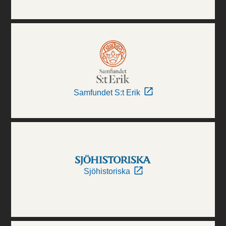
Samfundet S:t Erik
Sjöhistoriska