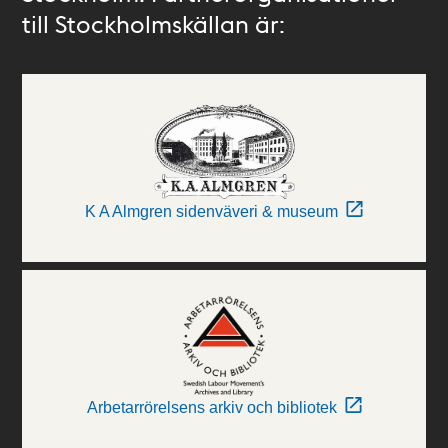
till Stockholmskällan är:
K A Almgren sidenväveri & museum
Arbetarrörelsens arkiv och bibliotek