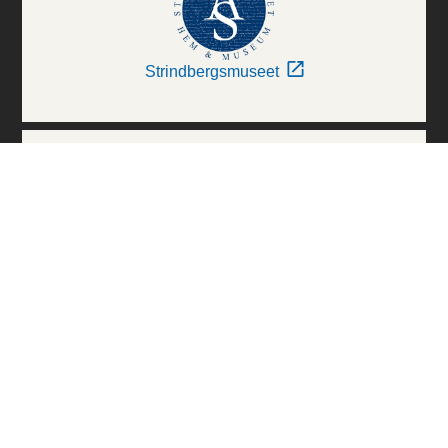
Strindbergsmuseet
Thielska Galleriet
Världskulturmuseerna