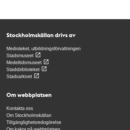
Kontakt
Stockholmskällan
Stockholmskällan drivs av
Medioteket, utbildningsförvaltningen
Stadsmuseet
Medeltidsmuseet
Stadsbiblioteket
Stadsarkivet
Om webbplatsen
Kontakta oss
Om Stockholmskällan
Tillgänglighetsredogörelse
Om kakor på webbplatsen