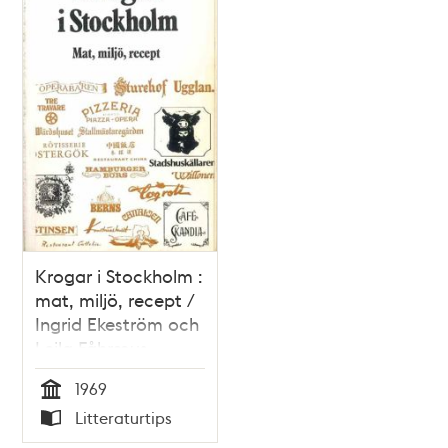
Krogar i Stockholm :
mat, miljö, recept /
Ingrid Ekeström och
Leila Fåhræus
1969
Tid
Litteraturtips
Typ