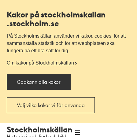
Kakor på stockholmskallan
.stockholm.se
På Stockholmskällan använder vi kakor, cookies, för att
sammanställa statistik och för att webbplatsen ska
fungera på ett bra sätt för dig.
Om kakor på Stockholmskällan
Godkänn alla kakor
Välj vilka kakor vi får använda
Till
Till
Stockholmskällan
navigationen
huvudinnehållet
Historia i ord, ljud och bild