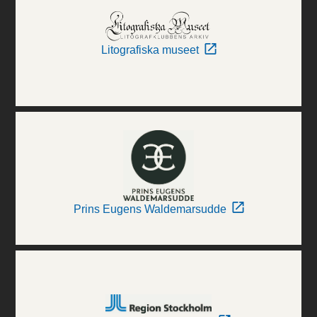
Litografiska museet
Prins Eugens Waldemarsudde