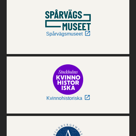
Spårvägsmuseet
Kvinnohistoriska