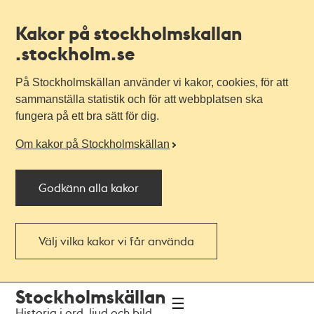
Kakor på stockholmskallan
.stockholm.se
På Stockholmskällan använder vi kakor, cookies, för att
sammanställa statistik och för att webbplatsen ska
fungera på ett bra sätt för dig.
Om kakor på Stockholmskällan
Godkänn alla kakor
Välj vilka kakor vi får använda
Till
Till
Stockholmskällan
navigationen
huvudinnehållet
Historia i ord, ljud och bild