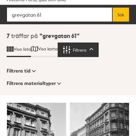
Sök
Fritextsök
Sök
Sökresultat
7
träffar på
grevgatan 61
Visa karta
Visa lista
Filtrera
Filtrera
Filtrera tid
Filtrera materialtyper
Visningsläge
Totalt
7
träffar
Lista
Karta