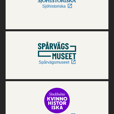
Sjöhistoriska
Spårvägsmuseet