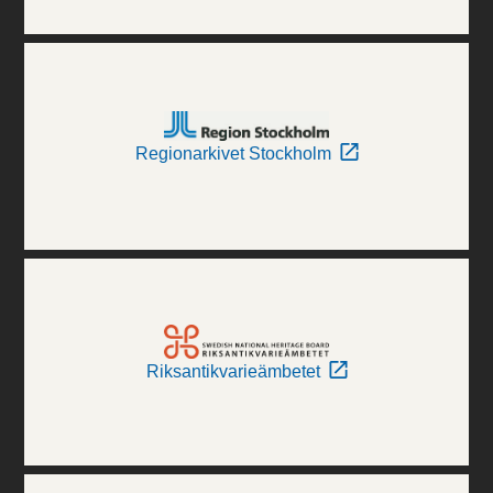
Regionarkivet Stockholm
Riksantikvarieämbetet