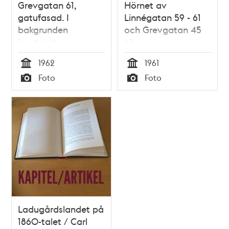
Grevgatan 61,
Hörnet av
gatufasad. I
Linnégatan 59 - 61
bakgrunden
och Grevgatan 45
kvarteret
t.h.
Veterinären 12
1962
1961
Tid
Tid
Foto
Foto
Typ
Typ
Ladugårdslandet på
1860-talet / Carl