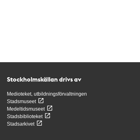
Kontakt
Stockholmskällan
Stockholmskällan drivs av
Medioteket, utbildningsförvaltningen
Stadsmuseet
Medeltidsmuseet
Stadsbiblioteket
Stadsarkivet