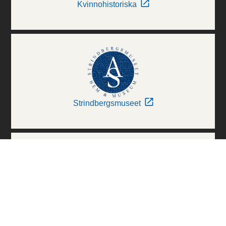
Kvinnohistoriska
Strindbergsmuseet
Thielska Galleriet