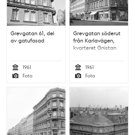
Grevgatan 61, del
Grevgatan söderut
av gatufasad
från Karlavägen,
kvarteret Gnistan
1961
1961
Tid
Tid
Foto
Foto
Typ
Typ