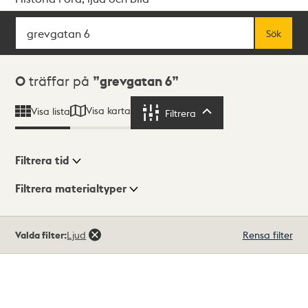
Sök
Fritextsök
Sök
Sökresultat
0
träffar på
grevgatan 6
Visa karta
Visa lista
Filtrera
Filtrera
Filtrera tid
Filtrera materialtyper
Visningsläge
Totalt
Valda filter:
Ljud
Rensa filter
0
träffar
Lista
Karta