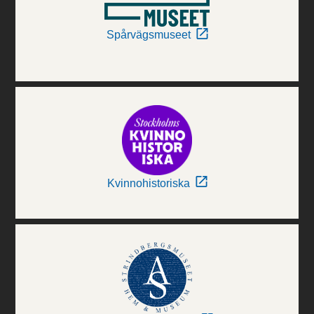
Spårvägsmuseet
Kvinnohistoriska