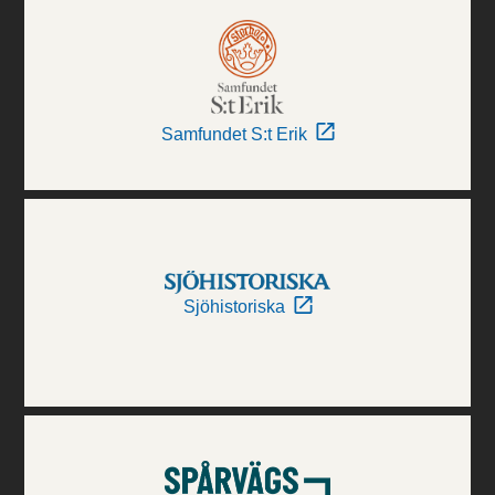
Samfundet S:t Erik
Sjöhistoriska