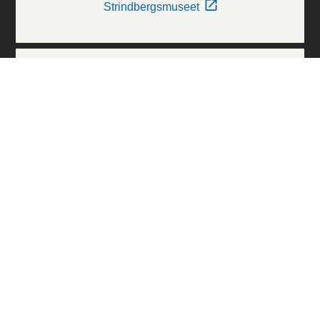
Strindbergsmuseet
Thielska Galleriet
Världskulturmuseerna