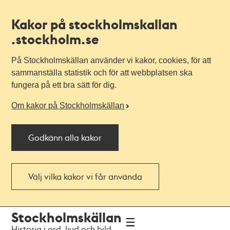
Kakor på stockholmskallan
.stockholm.se
På Stockholmskällan använder vi kakor, cookies, för att
sammanställa statistik och för att webbplatsen ska
fungera på ett bra sätt för dig.
Om kakor på Stockholmskällan
Godkänn alla kakor
Välj vilka kakor vi får använda
Till
Till
Stockholmskällan
navigationen
huvudinnehållet
Historia i ord, ljud och bild