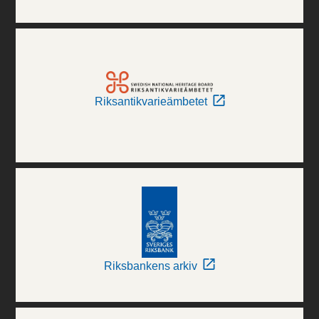
Riksantikvarieämbetet
Riksbankens arkiv