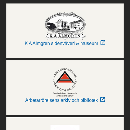
K A Almgren sidenväveri & museum
Arbetarrörelsens arkiv och bibliotek