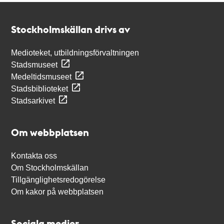
Kontakt
Stockholmskällan
Stockholmskällan drivs av
Medioteket, utbildningsförvaltningen
Stadsmuseet
Medeltidsmuseet
Stadsbiblioteket
Stadsarkivet
Om webbplatsen
Kontakta oss
Om Stockholmskällan
Tillgänglighetsredogörelse
Om kakor på webbplatsen
Sociala medier