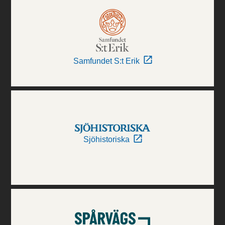
Samfundet S:t Erik
Sjöhistoriska