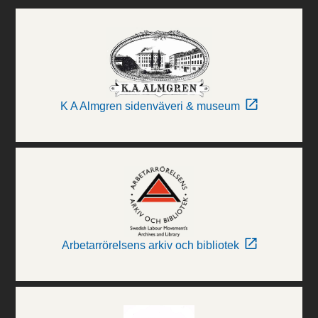
K A Almgren sidenväveri & museum
Arbetarrörelsens arkiv och bibliotek