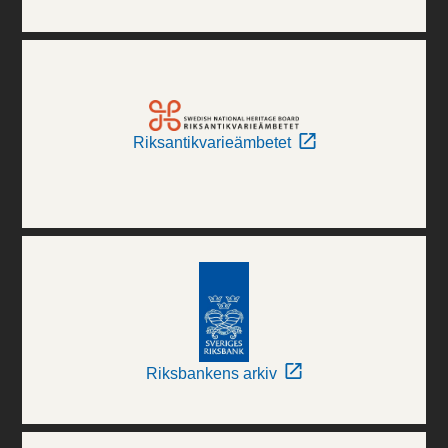
Riksantikvarieämbetet
Riksbankens arkiv