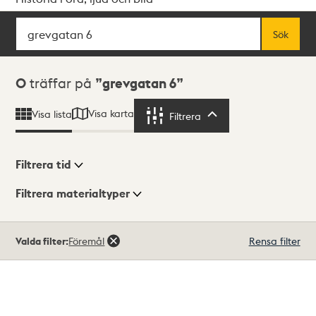
Sök
Fritextsök
Sök
Sökresultat
0
träffar på
grevgatan 6
Visa karta
Visa lista
Filtrera
Filtrera
Filtrera tid
Filtrera materialtyper
Visningsläge
Totalt
Valda filter:
Föremål
Rensa filter
0
träffar
Lista
Karta