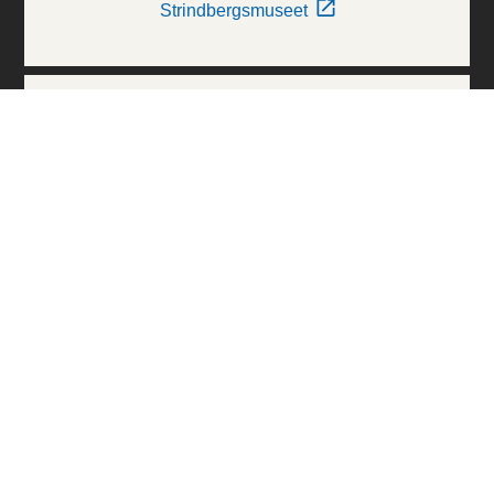
Strindbergsmuseet
Thielska Galleriet
Världskulturmuseerna