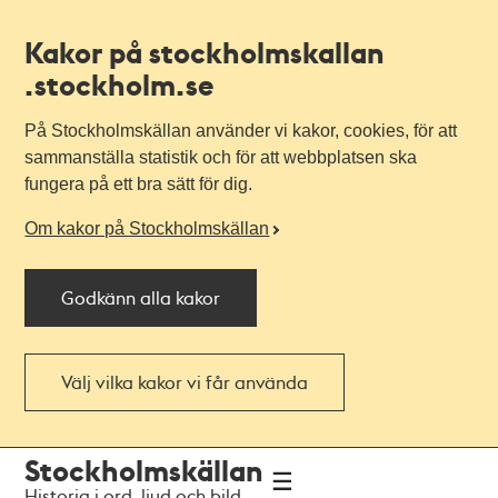
Kakor på stockholmskallan
.stockholm.se
På Stockholmskällan använder vi kakor, cookies, för att
sammanställa statistik och för att webbplatsen ska
fungera på ett bra sätt för dig.
Om kakor på Stockholmskällan
Godkänn alla kakor
Välj vilka kakor vi får använda
Till
Till
Stockholmskällan
navigationen
huvudinnehållet
Historia i ord, ljud och bild