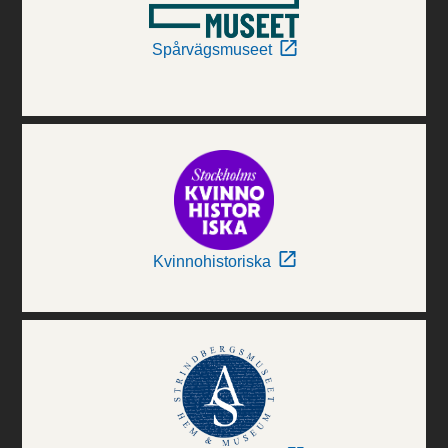
Spårvägsmuseet
Kvinnohistoriska