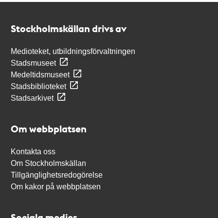
Kontakt
Stockholmskällan
Stockholmskällan drivs av
Medioteket, utbildningsförvaltningen
Stadsmuseet
Medeltidsmuseet
Stadsbiblioteket
Stadsarkivet
Om webbplatsen
Kontakta oss
Om Stockholmskällan
Tillgänglighetsredogörelse
Om kakor på webbplatsen
Sociala medier