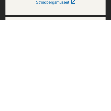
Strindbergsmuseet
Thielska Galleriet
Världskulturmuseerna