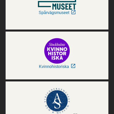
Spårvägsmuseet
Kvinnohistoriska