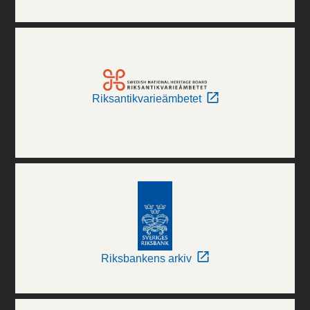
Riksantikvarieämbetet
Riksbankens arkiv