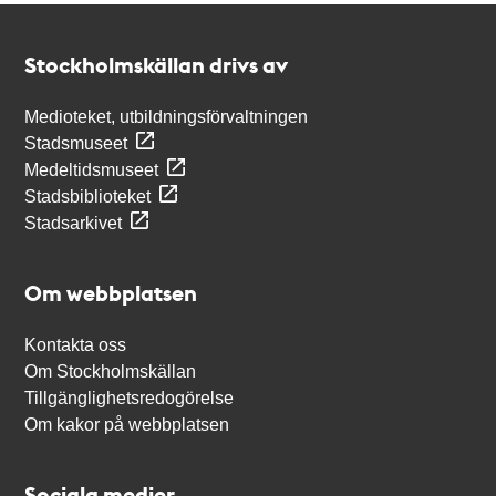
Kontakt
Stockholmskällan
Stockholmskällan drivs av
Medioteket, utbildningsförvaltningen
Stadsmuseet
Medeltidsmuseet
Stadsbiblioteket
Stadsarkivet
Om webbplatsen
Kontakta oss
Om Stockholmskällan
Tillgänglighetsredogörelse
Om kakor på webbplatsen
Sociala medier