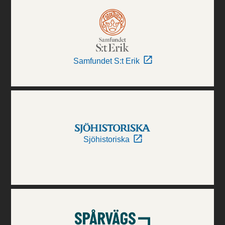
Samfundet S:t Erik
Sjöhistoriska