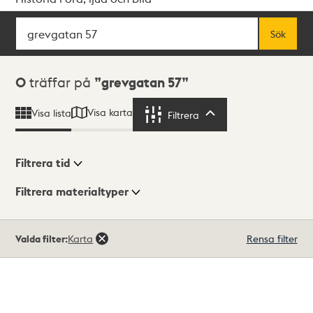
Sök
Fritextsök
Sök
Sökresultat
0
träffar på
grevgatan 57
Visa karta
Visa lista
Filtrera
Filtrera
Filtrera tid
Filtrera materialtyper
Visningsläge
Totalt
Valda filter:
Karta
Rensa filter
0
träffar
Lista
Karta