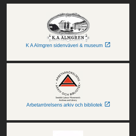
K A Almgren sidenväveri & museum
Arbetarrörelsens arkiv och bibliotek