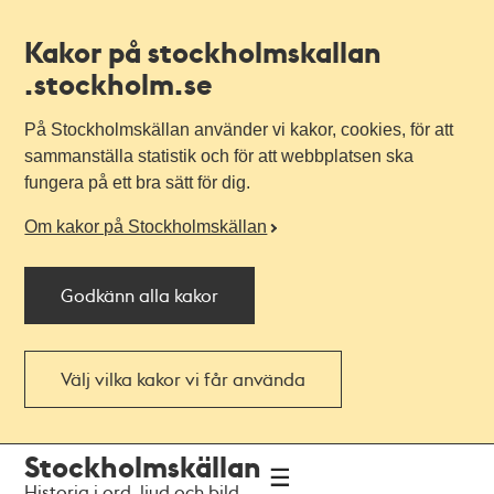
Kakor på stockholmskallan
.stockholm.se
På Stockholmskällan använder vi kakor, cookies, för att
sammanställa statistik och för att webbplatsen ska
fungera på ett bra sätt för dig.
Om kakor på Stockholmskällan
Godkänn alla kakor
Välj vilka kakor vi får använda
Till
Till
Stockholmskällan
navigationen
huvudinnehållet
Historia i ord, ljud och bild