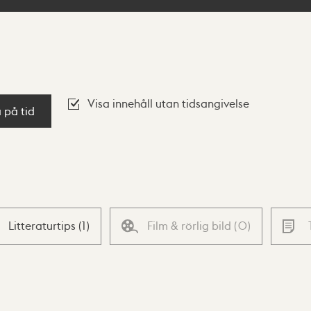
Visa innehåll utan tidsangivelse
a på tid
Litteraturtips
(
1
)
Film & rörlig bild
(
0
)