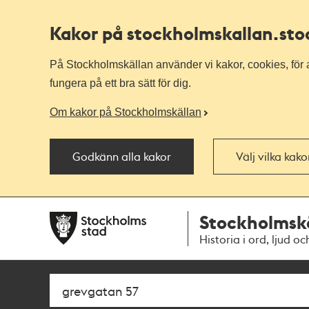
Kakor på stockholmskallan
.st
På Stockholmskällan använder vi kakor, cookies, för a
fungera på ett bra sätt för dig.
Om kakor på Stockholmskällan
Godkänn alla kakor
Välj vilka kak
Till
Till
Stockholmsk
navigationen
huvudinnehållet
Historia i ord, ljud oc
Sök
Fritextsök