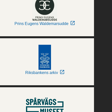
Prins Eugens Waldemarsudde
Riksbankens arkiv