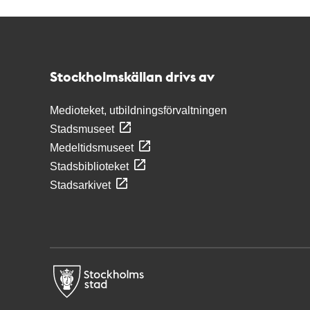
Kontakt
Stockholmskällan
Stockholmskällan drivs av
Medioteket, utbildningsförvaltningen
Stadsmuseet
Medeltidsmuseet
Stadsbiblioteket
Stadsarkivet