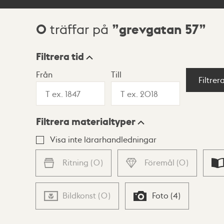
0
grevgatan 57
träffar på
Sökresultat
Filtrera tid
Från
Till
Visningsläge
Filtrer
Filtrera materialtyper
Lista
Karta
Visa inte lärarhandledningar
Ritning
(
0
)
Föremål
(
0
)
Bildkonst
(
0
)
Foto
(
4
)