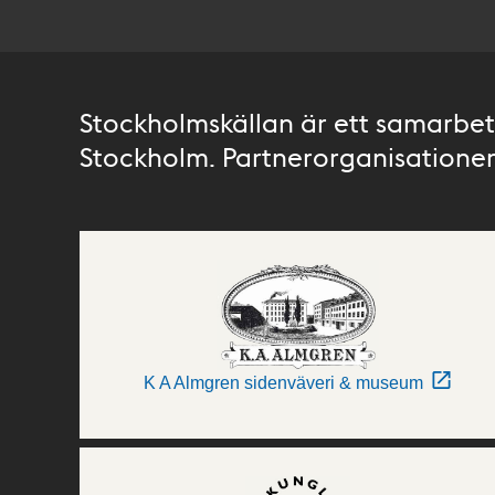
Stockholmskällan är ett samarbete
Stockholm. Partnerorganisationer 
K A Almgren sidenväveri & museum