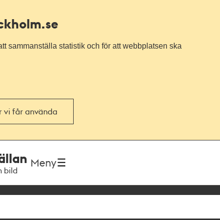
ockholm.se
tt sammanställa statistik och för att webbplatsen ska
or vi får använda
ällan
Meny
h bild