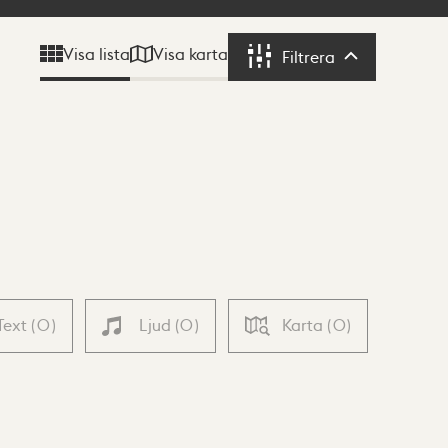
Visa karta
Visa lista
Filtrera
Filtrera
Text
(
0
)
Ljud
(
0
)
Karta
(
0
)