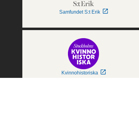
Samfundet S:t Erik
Kvinnohistoriska
Världskulturmuseerna