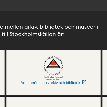
 mellan arkiv, bibliotek och museer i
till Stockholmskällan är:
Arbetarrörelsens arkiv och bibliotek