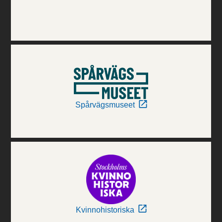
Spårvägsmuseet
Kvinnohistoriska