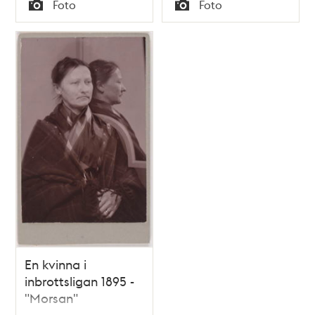
Tid
Tid
Foto
Foto
trähuset t.h. ligger
Typ
Typ
hörnet av
Riddargatan. I
fonden söderut
skymtar Nybroviken
En kvinna i
inbrottsligan 1895 -
"Morsan"