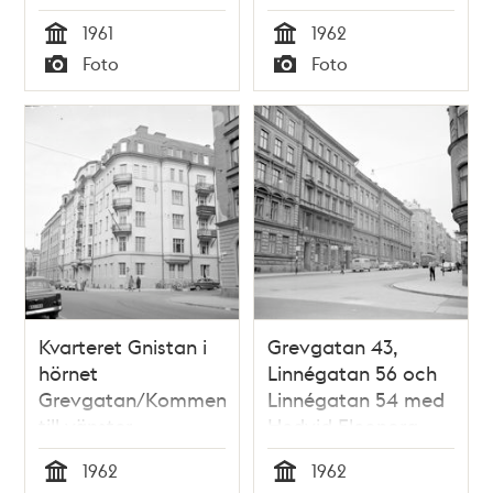
1961
1962
Tid
Tid
Foto
Foto
Typ
Typ
Kvarteret Gnistan i
Grevgatan 43,
hörnet
Linnégatan 56 och
Grevgatan/Kommendörsgatan.Kommendörsgata
Linnégatan 54 med
till vänster
Hedvid Eleonora
folkskola
1962
1962