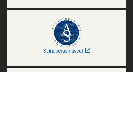
Strindbergsmuseet
Thielska Galleriet