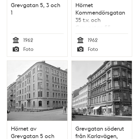
Grevgatan 5, 3 och
Hörnet
1
Kommendörsgatan
35 t.v. och
Grevgatan 55
1962
1962
Tid
Tid
Foto
Foto
Typ
Typ
Hörnet av
Grevgatan söderut
Grevgatan 5 och
från Karlavägen,