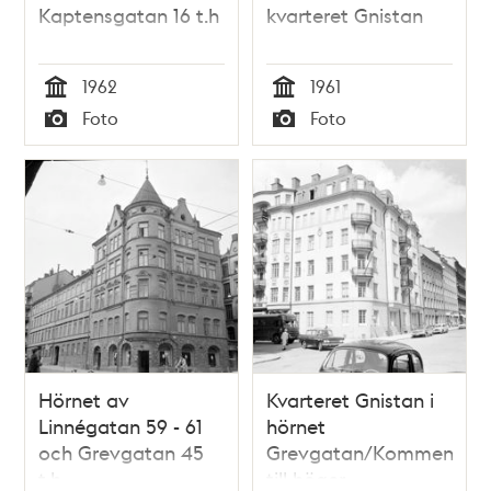
Kaptensgatan 16 t.h
kvarteret Gnistan
1962
1961
Tid
Tid
Foto
Foto
Typ
Typ
Hörnet av
Kvarteret Gnistan i
Linnégatan 59 - 61
hörnet
och Grevgatan 45
Grevgatan/Kommendörs
t.h.
till höger