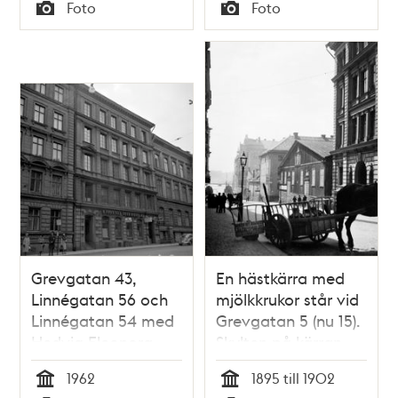
Tid
Tid
Foto
Foto
Typ
Typ
Grevgatan 43,
En hästkärra med
Linnégatan 56 och
mjölkkrukor står vid
Linnégatan 54 med
Grevgatan 5 (nu 15).
Hedvig Eleonora
Skylten på kärran
folkskola
hänvisar till S:t
1962
1895 till 1902
Paulsgatan 22. Efter