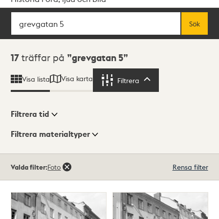
Sök
Fritextsök
Sök
Sökresultat
17
träffar på
grevgatan 5
Visa karta
Visa lista
Filtrera
Filtrera
Filtrera tid
Filtrera materialtyper
Visningsläge
Totalt
Valda filter:
Foto
Rensa filter
17
träffar
Lista
Karta