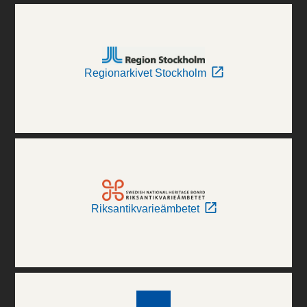
Regionarkivet Stockholm
Riksantikvarieämbetet