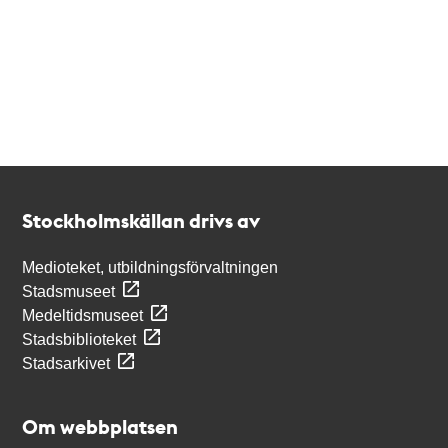
Kontakt
Stockholmskällan
Stockholmskällan drivs av
Medioteket, utbildningsförvaltningen
Stadsmuseet
Medeltidsmuseet
Stadsbiblioteket
Stadsarkivet
Om webbplatsen