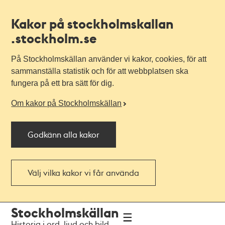
Kakor på stockholmskallan
.stockholm.se
På Stockholmskällan använder vi kakor, cookies, för att
sammanställa statistik och för att webbplatsen ska
fungera på ett bra sätt för dig.
Om kakor på Stockholmskällan
Godkänn alla kakor
Välj vilka kakor vi får använda
Till
Till
Stockholmskällan
navigationen
huvudinnehållet
Historia i ord, ljud och bild