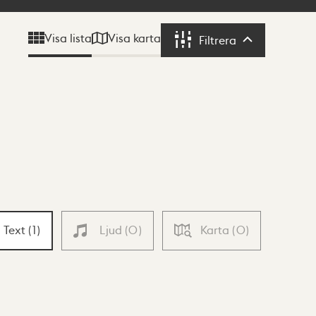
Visa karta
Visa lista
Filtrera
Filtrera
Text
(
1
)
Ljud
(
0
)
Karta
(
0
)