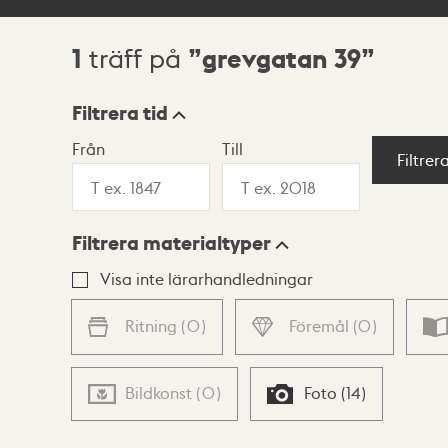
1
grevgatan 39
träff på
Sökresultat
Filtrera tid
Från
Till
Visningsläge
Filtrer
Filtrera materialtyper
Lista
Karta
Visa inte lärarhandledningar
Ritning
(
0
)
Föremål
(
0
)
Bildkonst
(
0
)
Foto
(
14
)