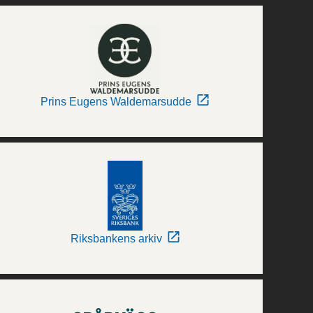
Prins Eugens Waldemarsudde
Riksbankens arkiv