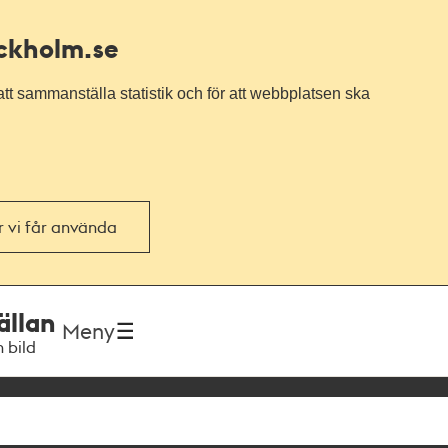
ockholm.se
tt sammanställa statistik och för att webbplatsen ska
or vi får använda
ällan
Meny
h bild