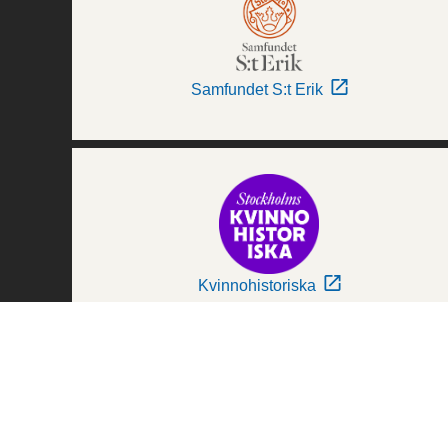
Samfundet S:t Erik
Kvinnohistoriska