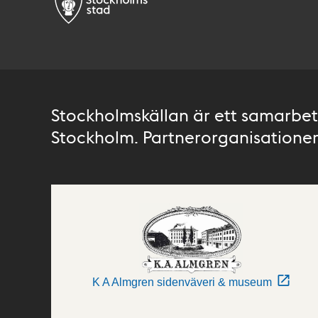
Stockholmskällan är ett samarbete
Stockholm. Partnerorganisationer 
K A Almgren sidenväveri & museum