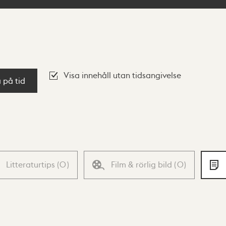
Visa innehåll utan tidsangivelse
a på tid
Litteraturtips
(
0
)
Film & rörlig bild
(
0
)