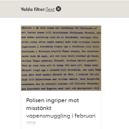
Totalt
Valda filter:
Text
1
träffar
Polisen ingriper mot
misstänkt
vapensmuggling i februari
1918