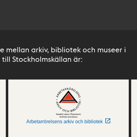
 mellan arkiv, bibliotek och museer i
till Stockholmskällan är:
Arbetarrörelsens arkiv och bibliotek