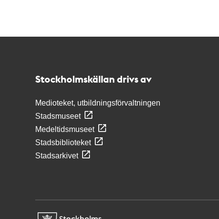
Kontakt
Stockholmskällan
Stockholmskällan drivs av
Medioteket, utbildningsförvaltningen
Stadsmuseet
Medeltidsmuseet
Stadsbiblioteket
Stadsarkivet