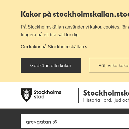
Kakor på stockholmskallan
.st
På Stockholmskällan använder vi kakor, cookies, för a
fungera på ett bra sätt för dig.
Om kakor på Stockholmskällan
Godkänn alla kakor
Välj vilka kak
Till
Till
Stockholmsk
navigationen
huvudinnehållet
Historia i ord, ljud oc
Sök
Fritextsök