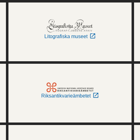
Litografiska museet
Riksantikvarieämbetet