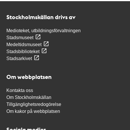
Kontakt
Stockholmskällan
Stockholmskällan drivs av
Medioteket, utbildningsförvaltningen
Stadsmuseet
Medeltidsmuseet
Stadsbiblioteket
Stadsarkivet
Om webbplatsen
Kontakta oss
Om Stockholmskällan
Tillgänglighetsredogörelse
Om kakor på webbplatsen
Sociala medier