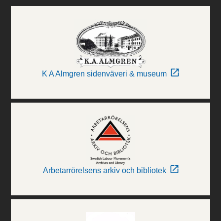
K A Almgren sidenväveri & museum
Arbetarrörelsens arkiv och bibliotek