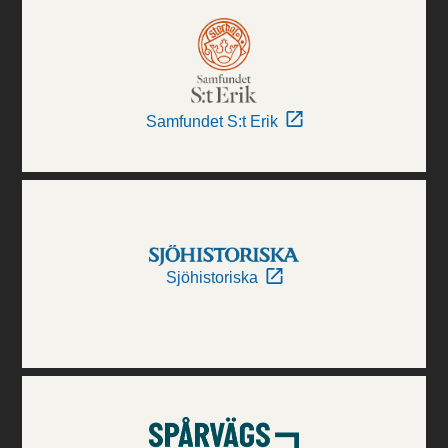
Samfundet S:t Erik
Sjöhistoriska