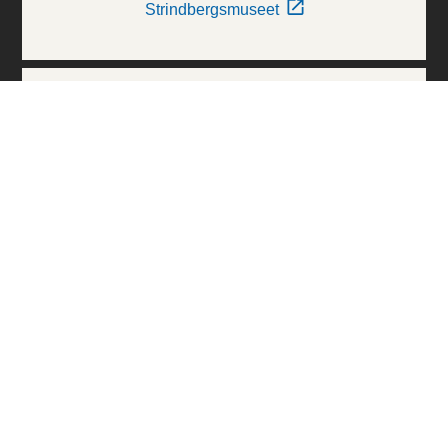
Strindbergsmuseet
Thielska Galleriet
Världskulturmuseerna