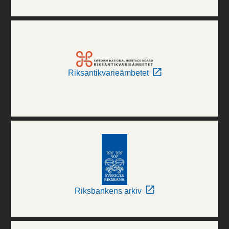
Riksantikvarieämbetet
Riksbankens arkiv