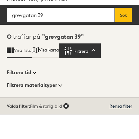
Sök
Fritextsök
Sök
Sökresultat
0
träffar på
grevgatan 39
Visa karta
Visa lista
Filtrera
Filtrera
Filtrera tid
Filtrera materialtyper
Visningsläge
Totalt
Valda filter:
Film & rörlig bild
Rensa filter
0
träffar
Lista
Karta