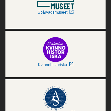
Spårvägsmuseet
Kvinnohistoriska