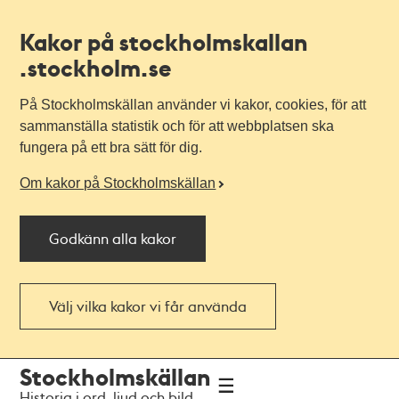
Kakor på stockholmskallan
.stockholm.se
På Stockholmskällan använder vi kakor, cookies, för att
sammanställa statistik och för att webbplatsen ska
fungera på ett bra sätt för dig.
Om kakor på Stockholmskällan
Godkänn alla kakor
Välj vilka kakor vi får använda
Till
Till
Stockholmskällan
navigationen
huvudinnehållet
Historia i ord, ljud och bild