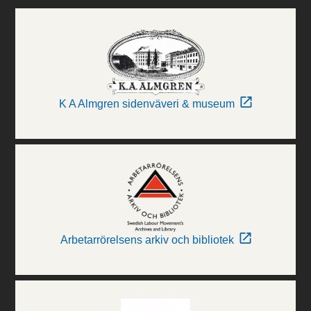
K A Almgren sidenväveri & museum
Arbetarrörelsens arkiv och bibliotek