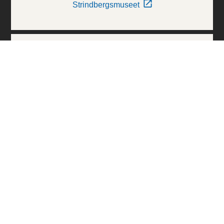
Strindbergsmuseet
Thielska Galleriet
Världskulturmuseerna