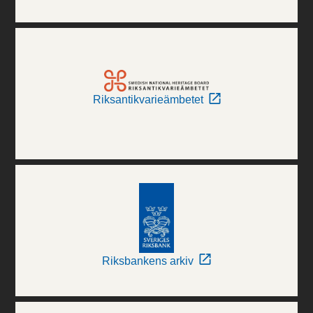
Riksantikvarieämbetet
Riksbankens arkiv