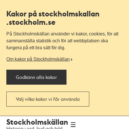
Kakor på stockholmskallan
.stockholm.se
På Stockholmskällan använder vi kakor, cookies, för att
sammanställa statistik och för att webbplatsen ska
fungera på ett bra sätt för dig.
Om kakor på Stockholmskällan
Godkänn alla kakor
Välj vilka kakor vi får använda
Till
Till
Stockholmskällan
navigationen
huvudinnehållet
Historia i ord, ljud och bild