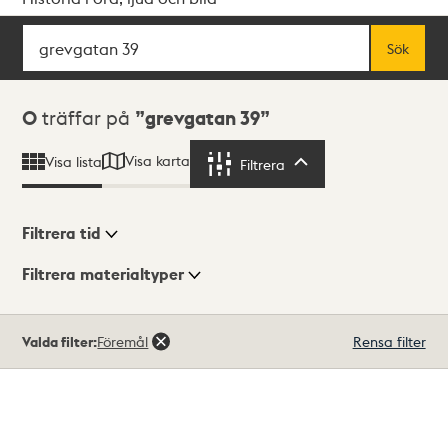
Sök
Fritextsök
Sök
Sökresultat
0
träffar på
grevgatan 39
Visa karta
Visa lista
Filtrera
Filtrera
Filtrera tid
Filtrera materialtyper
Visningsläge
Totalt
Valda filter:
Föremål
Rensa filter
0
träffar
Lista
Karta