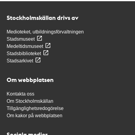
Kontakt
Stockholmskällan
Stockholmskällan drivs av
Medioteket, utbildningsförvaltningen
Stadsmuseet
Medeltidsmuseet
Stadsbiblioteket
Stadsarkivet
Om webbplatsen
Kontakta oss
Om Stockholmskällan
Tillgänglighetsredogörelse
Om kakor på webbplatsen
Sociala medier