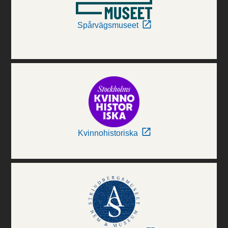
Spårvägsmuseet
Kvinnohistoriska