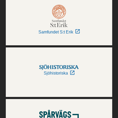
Samfundet S:t Erik
Sjöhistoriska