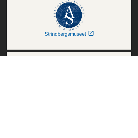
Strindbergsmuseet
Thielska Galleriet