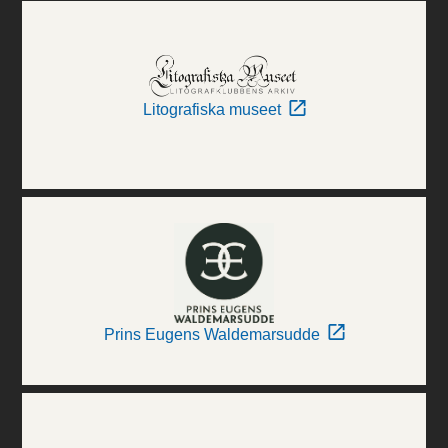
Litografiska museet
Prins Eugens Waldemarsudde