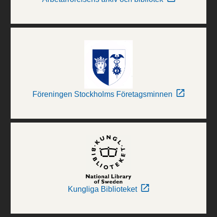
Föreningen Stockholms Företagsminnen
Kungliga Biblioteket