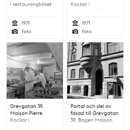
i restaurangköket
Kockar i
restaurangköket
1971
1971
Tid
Tid
Foto
Foto
Typ
Typ
Grevgatan 39.
Portal och del av
Maison Pierre.
fasad till Grevgatan
Kockar i
39. Bageri Maison
restaurangköket
Pierre