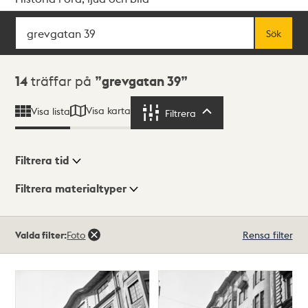
Sök
Fritextsök
Sök
Sökresultat
14
träffar på
grevgatan 39
Visa karta
Visa lista
Filtrera
Filtrera
Filtrera tid
Filtrera materialtyper
Visningsläge
Totalt
Valda filter:
Foto
Rensa filter
14
träffar
Lista
Karta