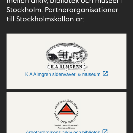
mellan arkiv, bibliotek och museer i
Stockholm. Partnerorganisationer
till Stockholmskällan är:
K A Almgren sidenväveri & museum
Arbetarrörelsens arkiv och bibliotek