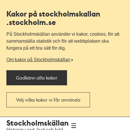
Kakor på stockholmskallan
.stockholm.se
På Stockholmskällan använder vi kakor, cookies, för att
sammanställa statistik och för att webbplatsen ska
fungera på ett bra sätt för dig.
Om kakor på Stockholmskällan
Godkänn alla kakor
Välj vilka kakor vi får använda
Till
Till
Stockholmskällan
navigationen
huvudinnehållet
Historia i ord, ljud och bild