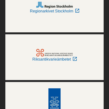
Regionarkivet Stockholm
Riksantikvarieämbetet