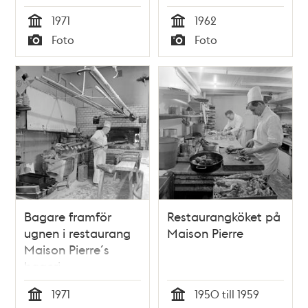
1971
1962
Tid
Tid
Foto
Foto
Typ
Typ
Bagare framför
Restaurangköket på
ugnen i restaurang
Maison Pierre
Maison Pierre´s
bageri
1971
1950 till 1959