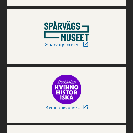
Spårvägsmuseet
Kvinnohistoriska