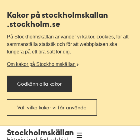
Kakor på stockholmskallan
.stockholm.se
På Stockholmskällan använder vi kakor, cookies, för att
sammanställa statistik och för att webbplatsen ska
fungera på ett bra sätt för dig.
Om kakor på Stockholmskällan
Godkänn alla kakor
Välj vilka kakor vi får använda
Till
Till
Stockholmskällan
navigationen
huvudinnehållet
Historia i ord, ljud och bild