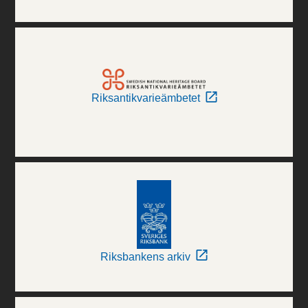
Riksantikvarieämbetet
Riksbankens arkiv