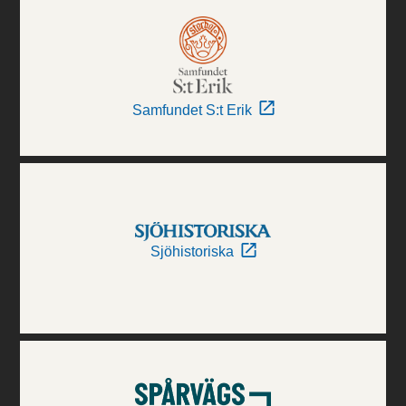
Samfundet S:t Erik
Sjöhistoriska