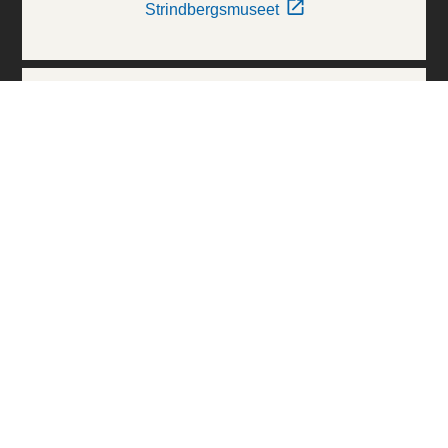
Strindbergsmuseet
Thielska Galleriet
Världskulturmuseerna