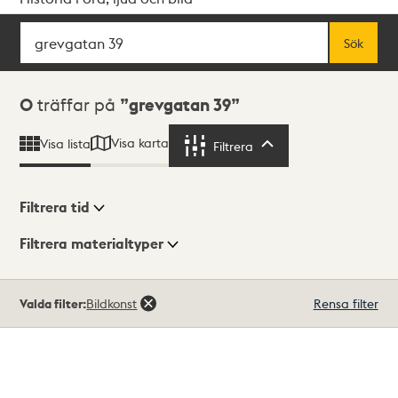
Sök
Fritextsök
Sök
Sökresultat
0
träffar på
grevgatan 39
Visa karta
Visa lista
Filtrera
Filtrera
Filtrera tid
Filtrera materialtyper
Visningsläge
Totalt
Valda filter:
Bildkonst
Rensa filter
0
träffar
Lista
Karta