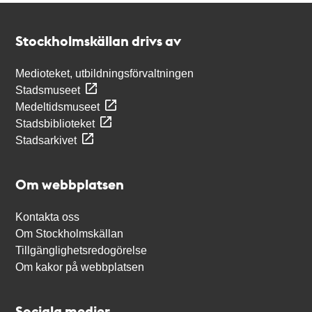
Kontakt
Stockholmskällan
Stockholmskällan drivs av
Medioteket, utbildningsförvaltningen
Stadsmuseet
Medeltidsmuseet
Stadsbiblioteket
Stadsarkivet
Om webbplatsen
Kontakta oss
Om Stockholmskällan
Tillgänglighetsredogörelse
Om kakor på webbplatsen
Sociala medier