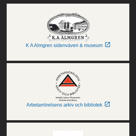
K A Almgren sidenväveri & museum
Arbetarrörelsens arkiv och bibliotek