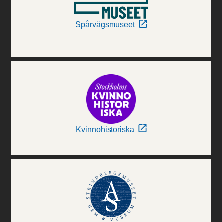
Spårvägsmuseet
Kvinnohistoriska