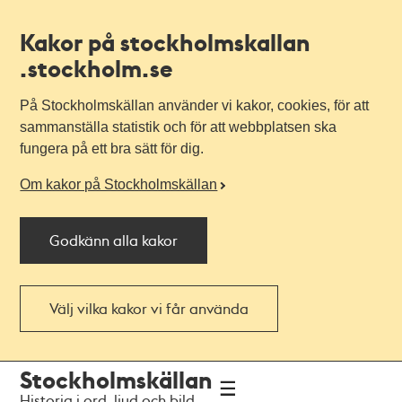
Kakor på stockholmskallan
.stockholm.se
På Stockholmskällan använder vi kakor, cookies, för att
sammanställa statistik och för att webbplatsen ska
fungera på ett bra sätt för dig.
Om kakor på Stockholmskällan
Godkänn alla kakor
Välj vilka kakor vi får använda
Till
Till
Stockholmskällan
navigationen
huvudinnehållet
Historia i ord, ljud och bild