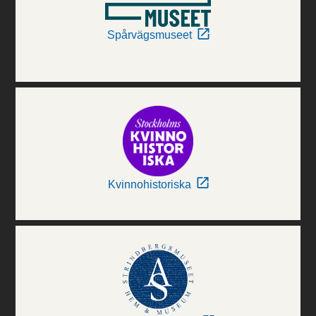
Spårvägsmuseet
Kvinnohistoriska