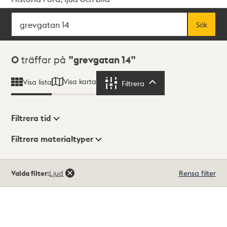
Sök
Fritextsök
Sök
Sökresultat
0
träffar på
grevgatan 14
Visa karta
Visa lista
Filtrera
Filtrera
Filtrera tid
Filtrera materialtyper
Visningsläge
Totalt
Valda filter:
Ljud
Rensa filter
0
träffar
Lista
Karta