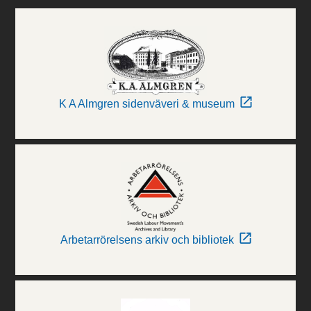
K A Almgren sidenväveri & museum
Arbetarrörelsens arkiv och bibliotek