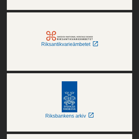
Riksantikvarieämbetet
Riksbankens arkiv