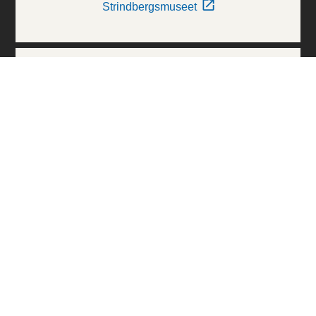
Strindbergsmuseet
Thielska Galleriet
Världskulturmuseerna