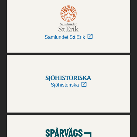
Samfundet S:t Erik
Sjöhistoriska