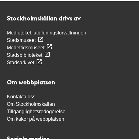
Kontakt
Stockholmskällan
Stockholmskällan drivs av
Medioteket, utbildningsförvaltningen
Stadsmuseet
Medeltidsmuseet
Stadsbiblioteket
Stadsarkivet
Om webbplatsen
Kontakta oss
Om Stockholmskällan
Tillgänglighetsredogörelse
Om kakor på webbplatsen
Sociala medier