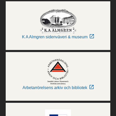
K A Almgren sidenväveri & museum
Arbetarrörelsens arkiv och bibliotek