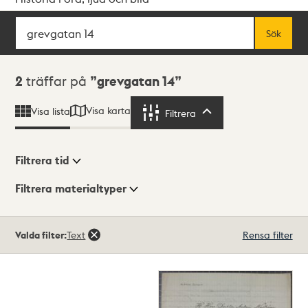
Sök
Fritextsök
Sök
Sökresultat
2
träffar på
grevgatan 14
Visa karta
Visa lista
Filtrera
Filtrera
Filtrera tid
Filtrera materialtyper
Visningsläge
Totalt
Valda filter:
Text
Rensa filter
2
träffar
Lista
Karta