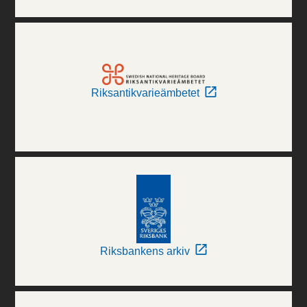
Riksantikvarieämbetet
Riksbankens arkiv