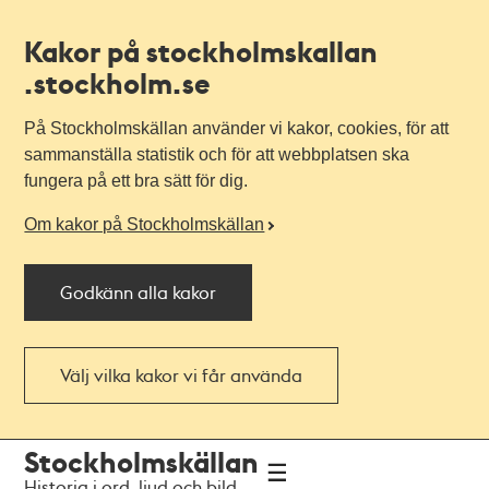
Kakor på stockholmskallan
.stockholm.se
På Stockholmskällan använder vi kakor, cookies, för att
sammanställa statistik och för att webbplatsen ska
fungera på ett bra sätt för dig.
Om kakor på Stockholmskällan
Godkänn alla kakor
Välj vilka kakor vi får använda
Till
Till
Stockholmskällan
navigationen
huvudinnehållet
Historia i ord, ljud och bild