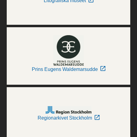
Litografiska museet
Prins Eugens Waldemarsudde
Regionarkivet Stockholm