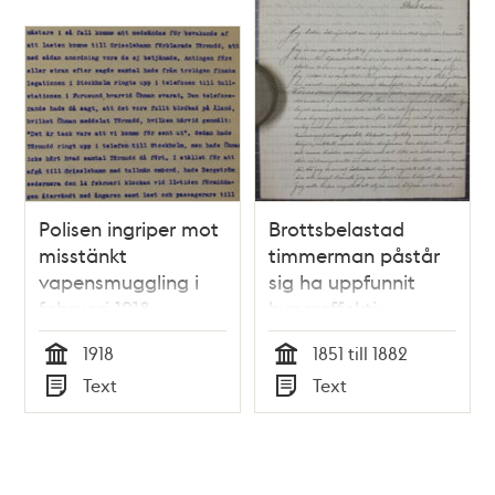
Polisen ingriper mot
Brottsbelastad
misstänkt
timmerman påstår
vapensmuggling i
sig ha uppfunnit
februari 1918
hypereffektiv
ångmaskin - brev till
1918
1851 till 1882
Dr Nyström 1882
Tid
Tid
Text
Text
Typ
Typ