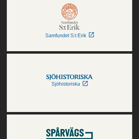
Samfundet S:t Erik
Sjöhistoriska