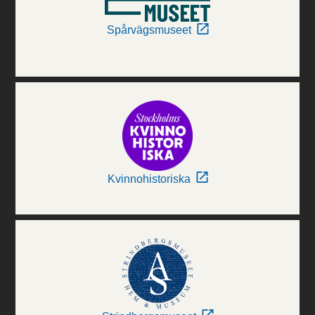
Spårvägsmuseet
Kvinnohistoriska