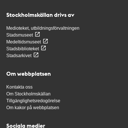
Kontakt
Stockholmskällan
Stockholmskällan drivs av
Medioteket, utbildningsförvaltningen
Stadsmuseet
Medeltidsmuseet
Stadsbiblioteket
Stadsarkivet
Om webbplatsen
Kontakta oss
Om Stockholmskällan
Tillgänglighetsredogörelse
Om kakor på webbplatsen
Sociala medier