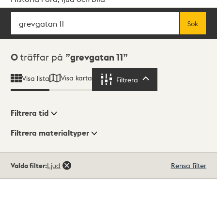
Sök
Fritextsök
Sök
Sökresultat
0
träffar på
grevgatan 11
Visa karta
Visa lista
Filtrera
Filtrera
Filtrera tid
Filtrera materialtyper
Visningsläge
Totalt
Valda filter:
Ljud
Rensa filter
0
träffar
Lista
Karta