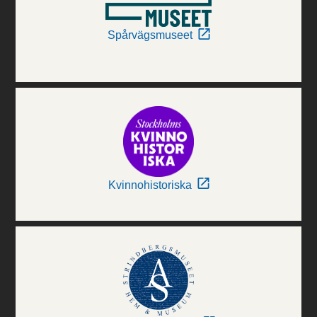
Spårvägsmuseet
Kvinnohistoriska