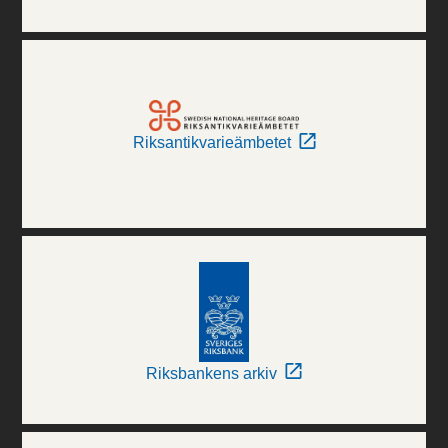
Riksantikvarieämbetet
Riksbankens arkiv