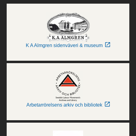
K A Almgren sidenväveri & museum
Arbetarrörelsens arkiv och bibliotek