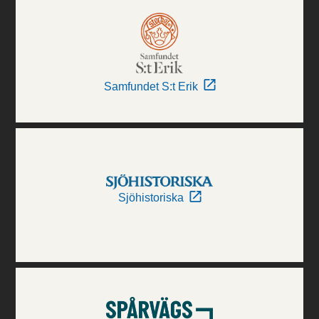
Samfundet S:t Erik
Sjöhistoriska