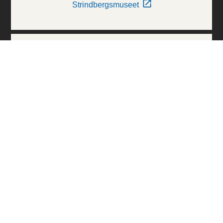
Strindbergsmuseet
Thielska Galleriet
Världskulturmuseerna