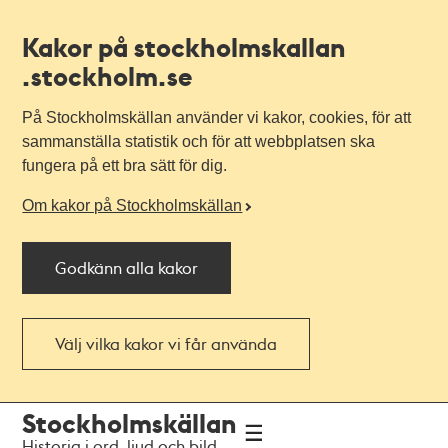
Kakor på stockholmskallan
.stockholm.se
På Stockholmskällan använder vi kakor, cookies, för att
sammanställa statistik och för att webbplatsen ska
fungera på ett bra sätt för dig.
Om kakor på Stockholmskällan
Godkänn alla kakor
Välj vilka kakor vi får använda
Till
Till
Stockholmskällan
navigationen
huvudinnehållet
Historia i ord, ljud och bild