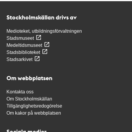
Kontakt
Stockholmskällan
Stockholmskällan drivs av
Medioteket, utbildningsförvaltningen
Stadsmuseet
Medeltidsmuseet
Stadsbiblioteket
Stadsarkivet
Om webbplatsen
Kontakta oss
Om Stockholmskällan
Tillgänglighetsredogörelse
Om kakor på webbplatsen
Sociala medier