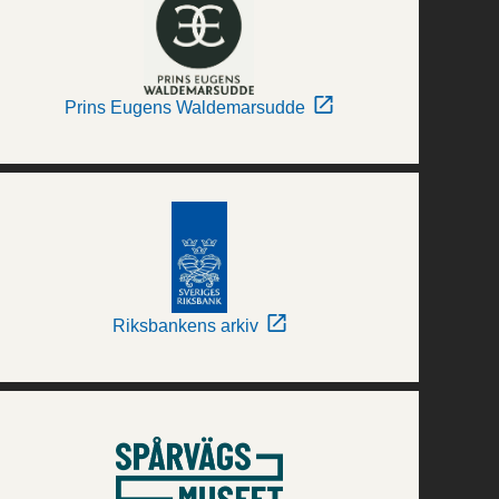
Prins Eugens Waldemarsudde
Riksbankens arkiv