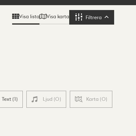
Visa karta
Visa lista
Filtrera
Filtrera
Text
(
1
)
Ljud
(
0
)
Karta
(
0
)