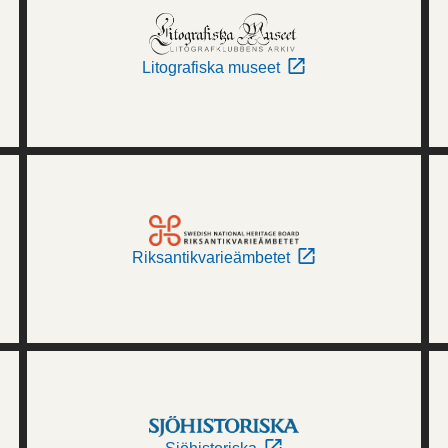
Litografiska museet
Riksantikvarieämbetet