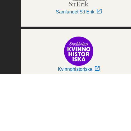
Samfundet S:t Erik
Kvinnohistoriska
Världskulturmuseerna