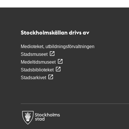
Kontakt
Stockholmskällan
Stockholmskällan drivs av
Medioteket, utbildningsförvaltningen
Stadsmuseet
Medeltidsmuseet
Stadsbiblioteket
Stadsarkivet