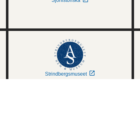
Sjöhistoriska
Strindbergsmuseet