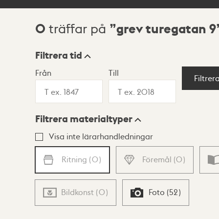
0
grev turegatan 9
träffar på
Sökresultat
Filtrera tid
Från
Till
Visningsläge
Filtrer
Filtrera materialtyper
Lista
Karta
Visa inte lärarhandledningar
Ritning
(
0
)
Föremål
(
0
)
Bildkonst
(
0
)
Foto
(
52
)