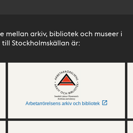
 mellan arkiv, bibliotek och museer i
till Stockholmskällan är:
Arbetarrörelsens arkiv och bibliotek