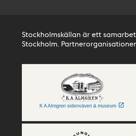
Stockholmskällan är ett samarbete
Stockholm. Partnerorganisationer 
K A Almgren sidenväveri & museum