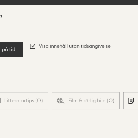
Visa innehåll utan tidsangivelse
a på tid
Litteraturtips
(
0
)
Film & rörlig bild
(
0
)