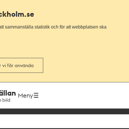
ockholm.se
tt sammanställa statistik och för att webbplatsen ska
or vi får använda
ällan
Meny
h bild