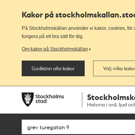
Kakor på stockholmskallan
.st
På Stockholmskällan använder vi kakor, cookies, för a
fungera på ett bra sätt för dig.
Om kakor på Stockholmskällan
Godkänn alla kakor
Välj vilka kak
Till
Till
Stockholmsk
navigationen
huvudinnehållet
Historia i ord, ljud oc
Sök
Fritextsök