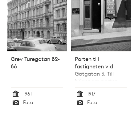
Grev Turegatan 82-
Porten till
86
fastigheten vid
Götgatan 3. Till
höger om porten
syns ett skyltskåp
1961
1917
med bilder tagna av
Tid
Tid
Foto
Foto
fotograf Mimmi
Typ
Typ
Gustafssons som
har sin fotografi
ateljé i huset.