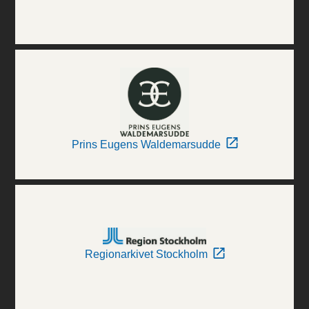
Prins Eugens Waldemarsudde
Regionarkivet Stockholm