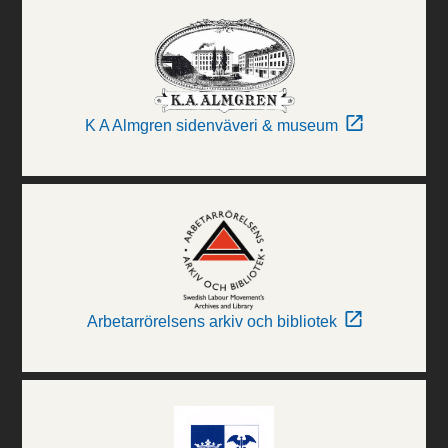
K A Almgren sidenväveri & museum
Arbetarrörelsens arkiv och bibliotek