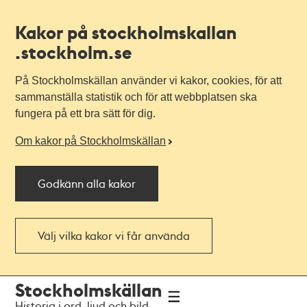
Kakor på stockholmskallan
.stockholm.se
På Stockholmskällan använder vi kakor, cookies, för att
sammanställa statistik och för att webbplatsen ska
fungera på ett bra sätt för dig.
Om kakor på Stockholmskällan
Godkänn alla kakor
Välj vilka kakor vi får använda
Till
Till
Stockholmskällan
navigationen
huvudinnehållet
Historia i ord, ljud och bild