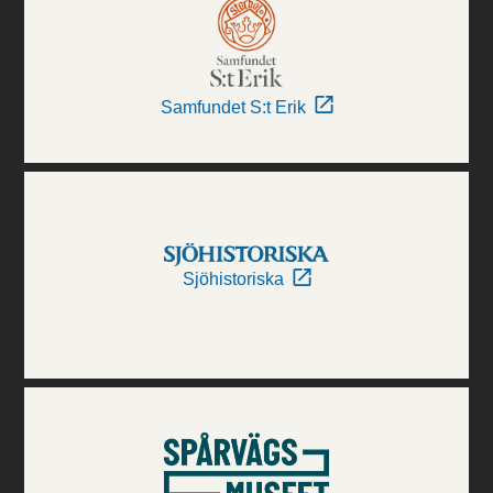
Samfundet S:t Erik
Sjöhistoriska