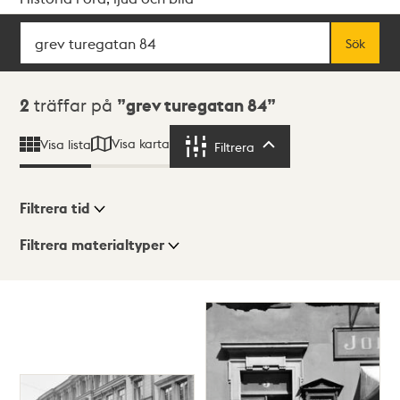
Sök
Fritextsök
Sök
Sökresultat
2
träffar på
grev turegatan 84
Visa karta
Visa lista
Filtrera
Filtrera
Filtrera tid
Filtrera materialtyper
Visningsläge
Totalt
2
träffar
Lista
Karta