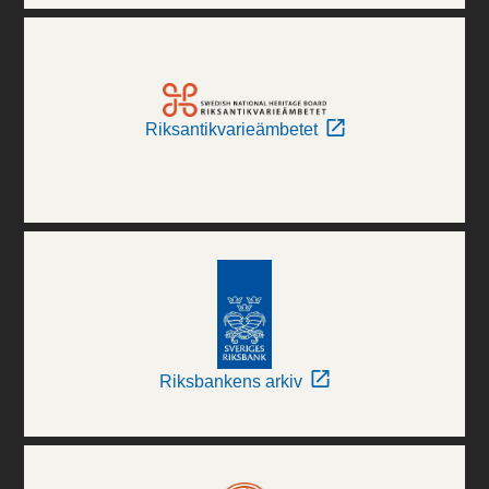
Riksantikvarieämbetet
Riksbankens arkiv