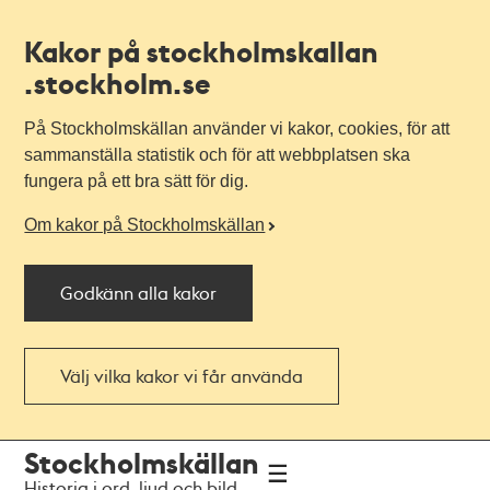
Kakor på stockholmskallan
.stockholm.se
På Stockholmskällan använder vi kakor, cookies, för att
sammanställa statistik och för att webbplatsen ska
fungera på ett bra sätt för dig.
Om kakor på Stockholmskällan
Godkänn alla kakor
Välj vilka kakor vi får använda
Till
Till
Stockholmskällan
navigationen
huvudinnehållet
Historia i ord, ljud och bild