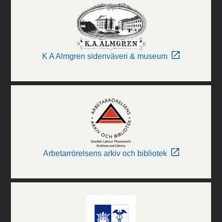
K A Almgren sidenväveri & museum
Arbetarrörelsens arkiv och bibliotek