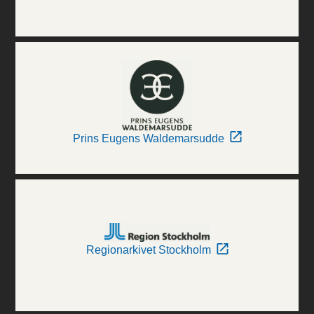
Prins Eugens Waldemarsudde
Regionarkivet Stockholm