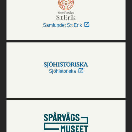
Samfundet S:t Erik
Sjöhistoriska