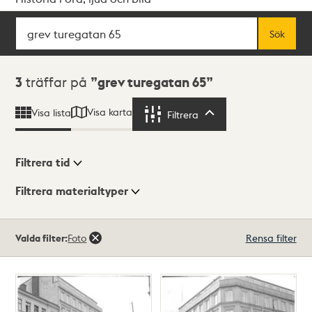
Sök
Fritextsök
Sök
Sökresultat
3
träffar på
grev turegatan 65
Visa karta
Visa lista
Filtrera
Filtrera
Filtrera tid
Filtrera materialtyper
Visningsläge
Totalt
Valda filter:
Foto
Rensa filter
3
träffar
Lista
Karta