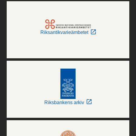
Riksantikvarieämbetet
Riksbankens arkiv