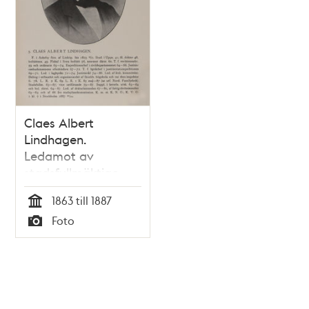
Claes Albert
Lindhagen.
Ledamot av
stadsfullmäktige
1863-1887
1863 till 1887
Tid
Foto
Typ