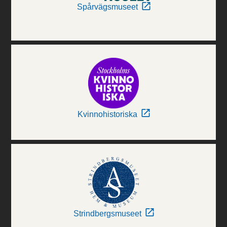
Spårvägsmuseet
Kvinnohistoriska
Strindbergsmuseet