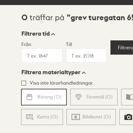
0
grev turegatan 6
träffar på
Sökresultat
Filtrera tid
Från
Till
Visningsläge
Filtrer
Filtrera materialtyper
Lista
Karta
Visa inte lärarhandledningar
Ritning
(
0
)
Föremål
(
0
)
Karta
(
0
)
Bildkonst
(
0
)