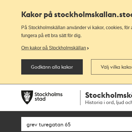
Kakor på stockholmskallan
.st
På Stockholmskällan använder vi kakor, cookies, för a
fungera på ett bra sätt för dig.
Om kakor på Stockholmskällan
Godkänn alla kakor
Välj vilka kak
Till
Till
Stockholmsk
navigationen
huvudinnehållet
Historia i ord, ljud oc
Sök
Fritextsök