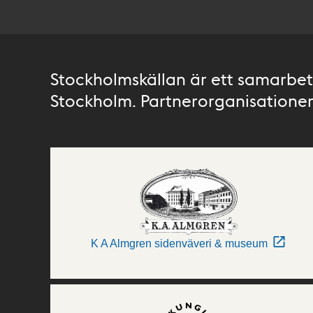
Stockholmskällan är ett samarbete
Stockholm. Partnerorganisationer 
K A Almgren sidenväveri & museum