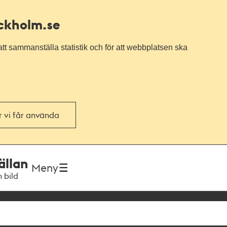
ockholm.se
tt sammanställa statistik och för att webbplatsen ska
or vi får använda
ällan
Meny
h bild