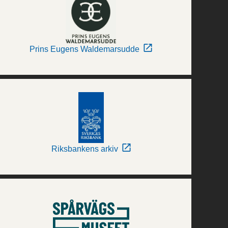
Prins Eugens Waldemarsudde
Riksbankens arkiv