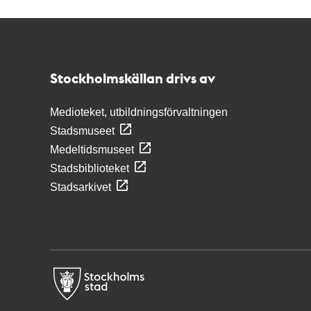
Kontakt
Stockholmskällan
Stockholmskällan drivs av
Medioteket, utbildningsförvaltningen
Stadsmuseet
Medeltidsmuseet
Stadsbiblioteket
Stadsarkivet