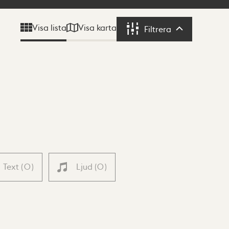
Visa karta
Visa lista
Filtrera
Filtrera
Text
(
0
)
Ljud
(
0
)