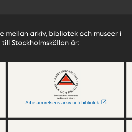
 mellan arkiv, bibliotek och museer i
till Stockholmskällan är:
Arbetarrörelsens arkiv och bibliotek