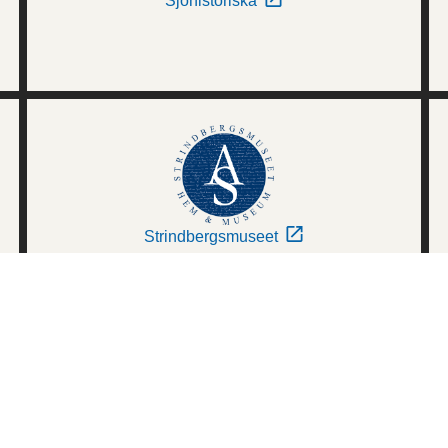
Sjöhistoriska
Strindbergsmuseet