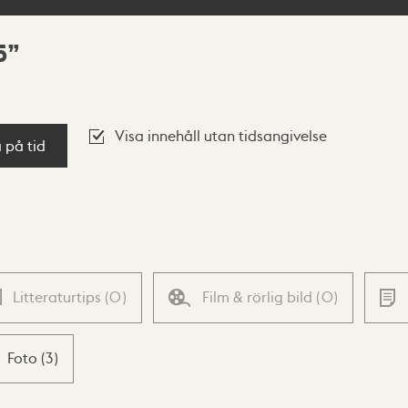
5
Visa innehåll utan tidsangivelse
a på tid
Litteraturtips
(
0
)
Film & rörlig bild
(
0
)
Foto
(
3
)