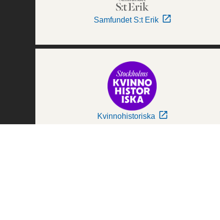
Samfundet S:t Erik
Kvinnohistoriska
Världskulturmuseerna