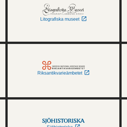
Litografiska museet
Riksantikvarieämbetet