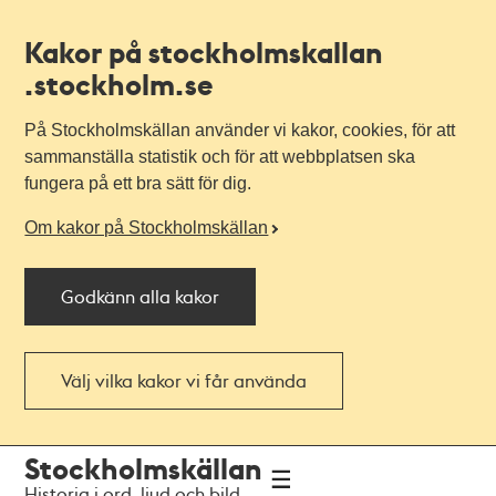
Kakor på stockholmskallan
.stockholm.se
På Stockholmskällan använder vi kakor, cookies, för att
sammanställa statistik och för att webbplatsen ska
fungera på ett bra sätt för dig.
Om kakor på Stockholmskällan
Godkänn alla kakor
Välj vilka kakor vi får använda
Till
Till
Stockholmskällan
navigationen
huvudinnehållet
Historia i ord, ljud och bild