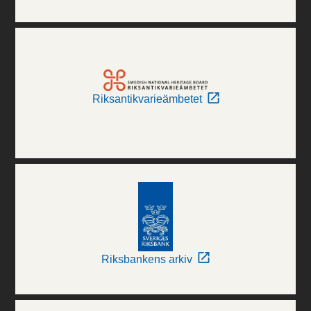
Riksantikvarieämbetet
Riksbankens arkiv