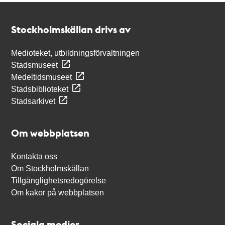
Kontakt
Stockholmskällan
Stockholmskällan drivs av
Medioteket, utbildningsförvaltningen
Stadsmuseet
Medeltidsmuseet
Stadsbiblioteket
Stadsarkivet
Om webbplatsen
Kontakta oss
Om Stockholmskällan
Tillgänglighetsredogörelse
Om kakor på webbplatsen
Sociala medier