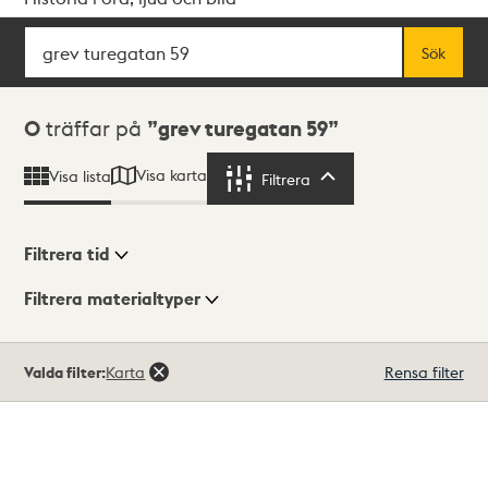
Sök
Fritextsök
Sök
Sökresultat
0
träffar på
grev turegatan 59
Visa karta
Visa lista
Filtrera
Filtrera
Filtrera tid
Filtrera materialtyper
Visningsläge
Totalt
Valda filter:
Karta
Rensa filter
0
träffar
Lista
Karta