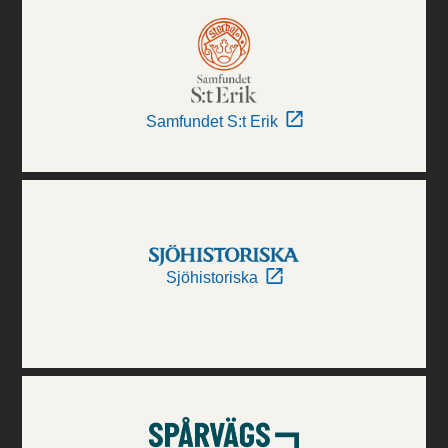
Samfundet S:t Erik
Sjöhistoriska