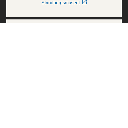
Strindbergsmuseet
Thielska Galleriet
Världskulturmuseerna