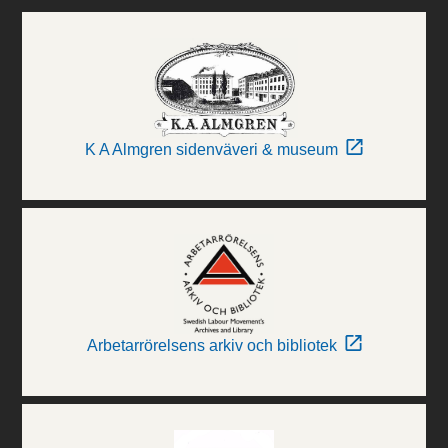
K A Almgren sidenväveri & museum
Arbetarrörelsens arkiv och bibliotek