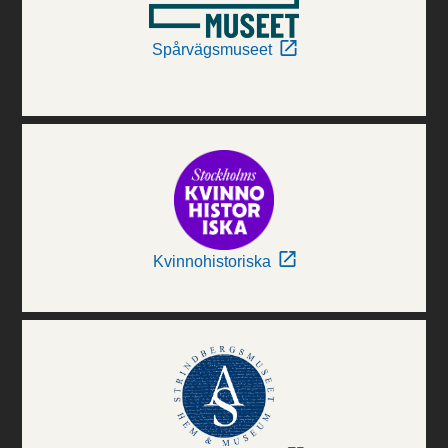
Spårvägsmuseet
Kvinnohistoriska