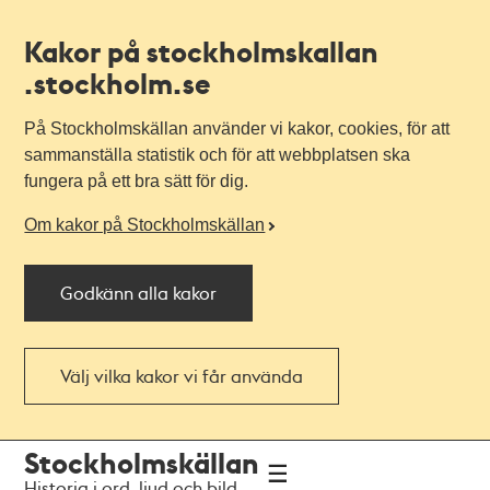
Kakor på stockholmskallan
.stockholm.se
På Stockholmskällan använder vi kakor, cookies, för att
sammanställa statistik och för att webbplatsen ska
fungera på ett bra sätt för dig.
Om kakor på Stockholmskällan
Godkänn alla kakor
Välj vilka kakor vi får använda
Till
Till
Stockholmskällan
navigationen
huvudinnehållet
Historia i ord, ljud och bild