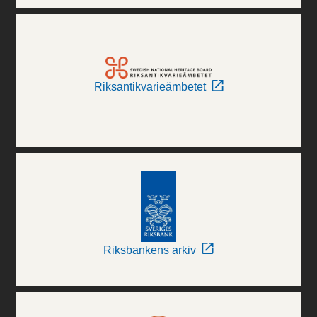
Riksantikvarieämbetet
Riksbankens arkiv