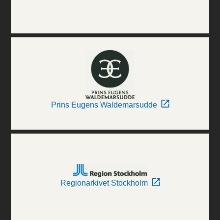
Prins Eugens Waldemarsudde
Regionarkivet Stockholm