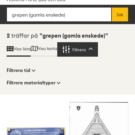
Sök
Fritextsök
Sök
Sökresultat
2
träffar på
grepen (gamla enskede)
Visa karta
Visa lista
Filtrera
Filtrera
Filtrera tid
Filtrera materialtyper
Visningsläge
Totalt
2
träffar
Lista
Karta