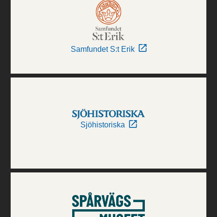
Samfundet S:t Erik
Sjöhistoriska