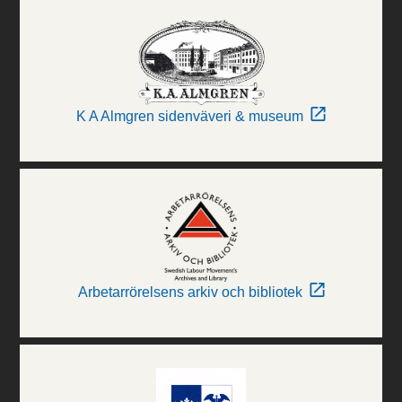
K A Almgren sidenväveri & museum
Arbetarrörelsens arkiv och bibliotek