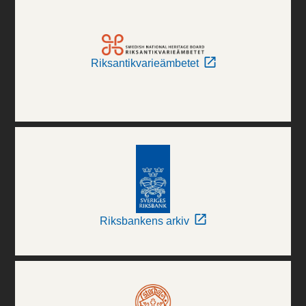
Riksantikvarieämbetet
Riksbankens arkiv