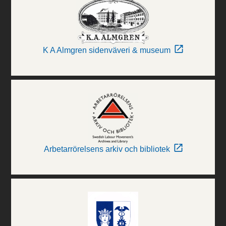
K A Almgren sidenväveri & museum
Arbetarrörelsens arkiv och bibliotek