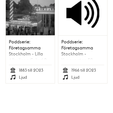
Poddserie:
Poddserie:
Företagsamma
Företagsamma
Stockholm - Lilla
Stockholm -
Allmänna Gränd 9,
Kungsgatan 59,
Gröna Lund
Mah-Jong
1883 till 2023
1966 till 2023
Tid
Tid
Ljud
Ljud
Typ
Typ