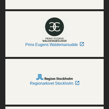
Prins Eugens Waldemarsudde
Regionarkivet Stockholm