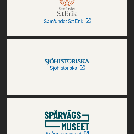
Samfundet S:t Erik
Sjöhistoriska
Spårvägsmuseet