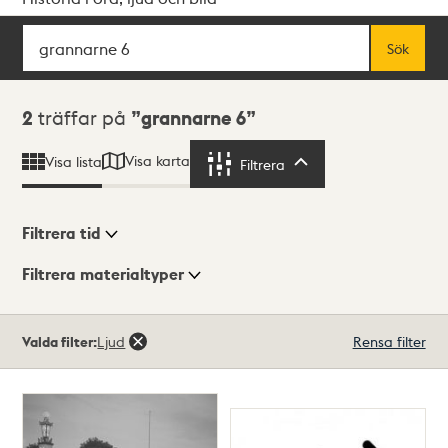
Sök
Fritextsök
Sök
Sökresultat
2
träffar på
grannarne 6
Visa karta
Visa lista
Filtrera
Filtrera
Filtrera tid
Filtrera materialtyper
Visningsläge
Totalt
Valda filter:
Ljud
Rensa filter
2
träffar
Lista
Karta