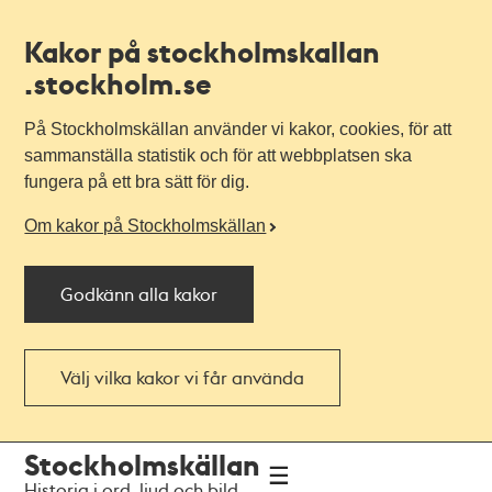
Kakor på stockholmskallan
.stockholm.se
På Stockholmskällan använder vi kakor, cookies, för att
sammanställa statistik och för att webbplatsen ska
fungera på ett bra sätt för dig.
Om kakor på Stockholmskällan
Godkänn alla kakor
Välj vilka kakor vi får använda
Till
Till
Stockholmskällan
navigationen
huvudinnehållet
Historia i ord, ljud och bild