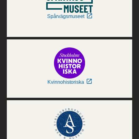
Spårvägsmuseet
Kvinnohistoriska