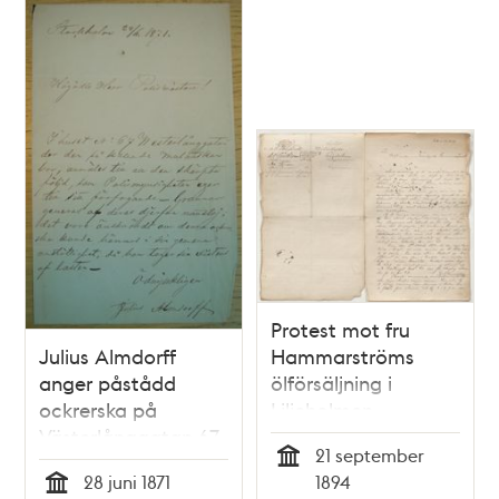
dårdiariet 28 juli
1892
Protest mot fru
Julius Almdorff
Hammarströms
anger påstådd
ölförsäljning i
ockrerska på
Liljeholmen
Västerlånggatan 67
21 september
Tid
28 juni 1871
1894