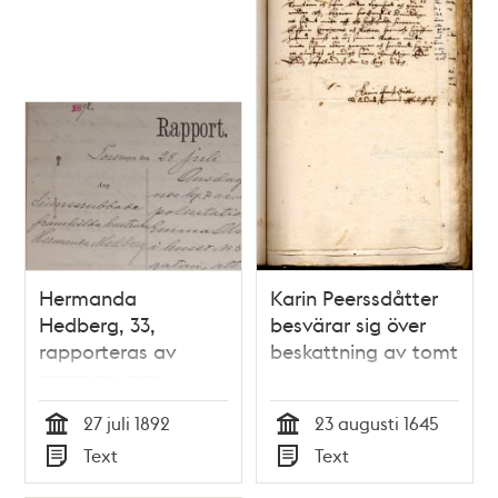
Hermanda
Karin Peerssdåtter
Hedberg, 33,
besvärar sig över
rapporteras av
beskattning av tomt
grannar vara
oförmögen att ta
27 juli 1892
23 augusti 1645
hand om sina barn -
Tid
Tid
Text
Text
polisrapport
Typ
Typ
inkommen till