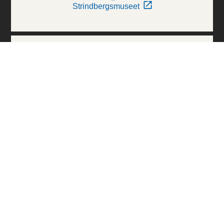
Strindbergsmuseet
Thielska Galleriet
Världskulturmuseerna