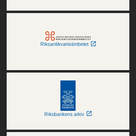
Riksantikvarieämbetet
Riksbankens arkiv