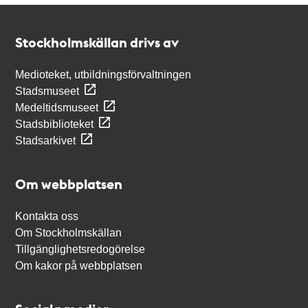
Kontakt
Stockholmskällan
Stockholmskällan drivs av
Medioteket, utbildningsförvaltningen
Stadsmuseet
Medeltidsmuseet
Stadsbiblioteket
Stadsarkivet
Om webbplatsen
Kontakta oss
Om Stockholmskällan
Tillgänglighetsredogörelse
Om kakor på webbplatsen