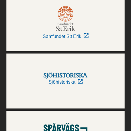
Samfundet S:t Erik
Sjöhistoriska