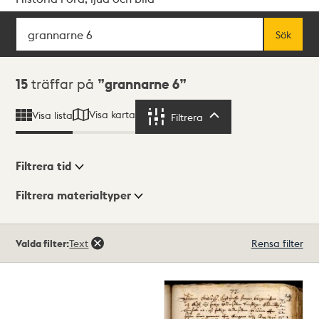
Sök
Fritextsök
Sök
Sökresultat
15
träffar på
grannarne 6
Visa karta
Visa lista
Filtrera
Filtrera
Filtrera tid
Filtrera materialtyper
Visningsläge
Totalt
Valda filter:
Text
Rensa filter
15
träffar
Lista
Karta