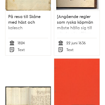
På resa till Skåne
[Angående regler
med häst och
som ryska köpmän
kalesch
måste hålla sig till
när de gör affärer
med sina svenska
1824
22 juni 1636
kollegor] Ordning,
Tid
Tid
Text
Text
hwar efter the ryske
Typ
Typ
köpmän som här i
Stockholm sijn
handel drifwa, sitt
godz sälia och
förhandla skole, så
at the hwarken
emoot lagen eller
stadzens wälfångne
privilegier och elliest