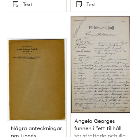
Tid
Text
Text
Typ
Typ
Angelo Georges
Några anteckningar
funnen i "ett tillhåll
om Linnés
för straffade och illa