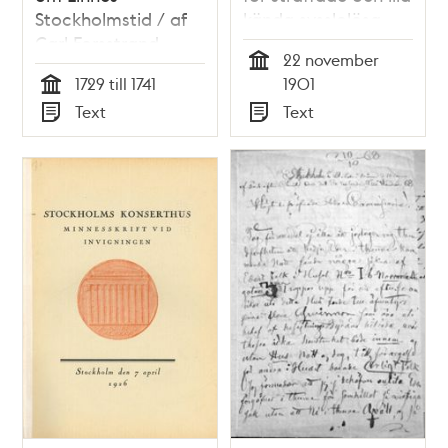
Stockholmstid / af
kända sysslolösa
Carl Forsstrand
manspersoner och
22 november
lösaktiga kvinnor af
Tid
1729 till 1741
1901
sämsta slag"
Tid
Text
Text
Typ
Typ