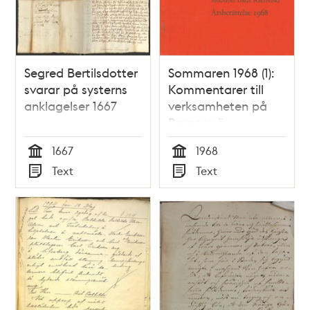
ordinantier att
framfarne konungar
om köphandeln
stadgade
Segred Bertilsdotter
Sommaren 1968 (1):
svarar på systerns
Kommentarer till
anklagelser 1667
verksamheten på
Barnens ö
1667
1968
Tid
Tid
Text
Text
Typ
Typ