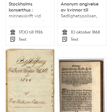
Stockholms
Anonym angivelse
konserthus :
av kvinnor till
minnesskrift vid
Sedlighetspolisen,
invigningen den 7
10 oktober 1868
april 1926
1700 till 1926
10 oktober 1868
Tid
Tid
Text
Text
Typ
Typ