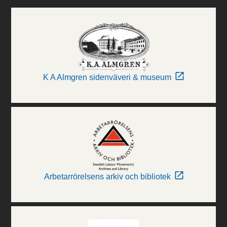
K A Almgren sidenväveri & museum
Arbetarrörelsens arkiv och bibliotek