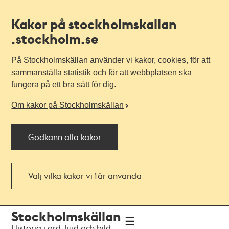
Kakor på stockholmskallan
.stockholm.se
På Stockholmskällan använder vi kakor, cookies, för att
sammanställa statistik och för att webbplatsen ska
fungera på ett bra sätt för dig.
Om kakor på Stockholmskällan
Godkänn alla kakor
Välj vilka kakor vi får använda
Till
Till
Stockholmskällan
navigationen
huvudinnehållet
Historia i ord, ljud och bild