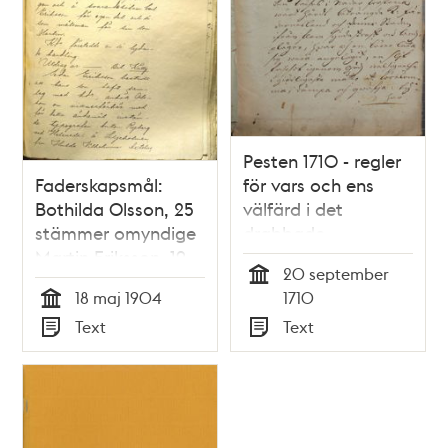
Pesten 1710 - regler
Faderskapsmål:
för vars och ens
Bothilda Olsson, 25
välfärd i det
stämmer omyndige
drabbade
Martin Eriksson, 19
Stockholm
20 september
Tid
18 maj 1904
1710
Tid
Text
Text
Typ
Typ