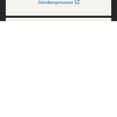
Strindbergsmuseet
Thielska Galleriet
Världskulturmuseerna