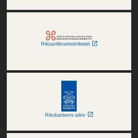
Riksantikvarieämbetet
Riksbankens arkiv