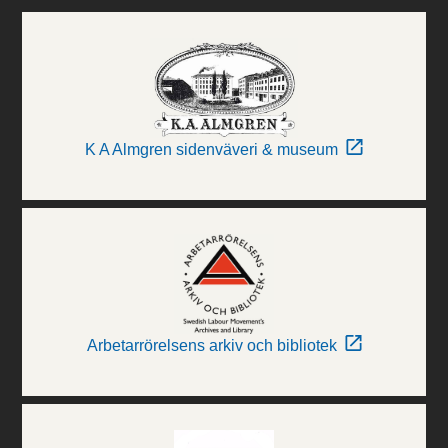
K A Almgren sidenväveri & museum
Arbetarrörelsens arkiv och bibliotek