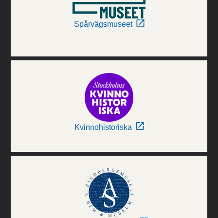
Spårvägsmuseet
Kvinnohistoriska