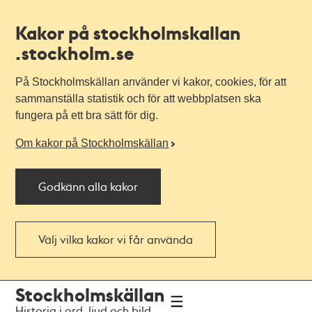
Kakor på stockholmskallan
.stockholm.se
På Stockholmskällan använder vi kakor, cookies, för att
sammanställa statistik och för att webbplatsen ska
fungera på ett bra sätt för dig.
Om kakor på Stockholmskällan
Godkänn alla kakor
Välj vilka kakor vi får använda
Till
Till
Stockholmskällan
navigationen
huvudinnehållet
Historia i ord, ljud och bild