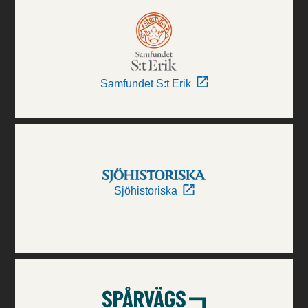
Samfundet S:t Erik
Sjöhistoriska