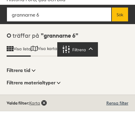
Sök
Fritextsök
Sök
Sökresultat
0
träffar på
grannarne 6
Visa karta
Visa lista
Filtrera
Filtrera
Filtrera tid
Filtrera materialtyper
Visningsläge
Totalt
Valda filter:
Karta
Rensa filter
0
träffar
Lista
Karta