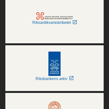
Riksantikvarieämbetet
Riksbankens arkiv