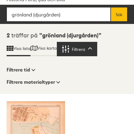
Sök
Fritextsök
Sök
Sökresultat
2
träffar på
grönland (djurgården)
Visa karta
Visa lista
Filtrera
Filtrera
Filtrera tid
Filtrera materialtyper
Visningsläge
Totalt
2
träffar
Lista
Karta