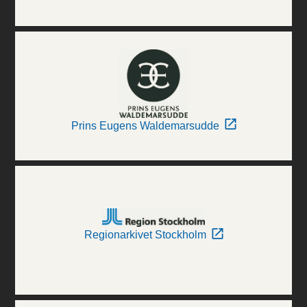
Prins Eugens Waldemarsudde
Regionarkivet Stockholm