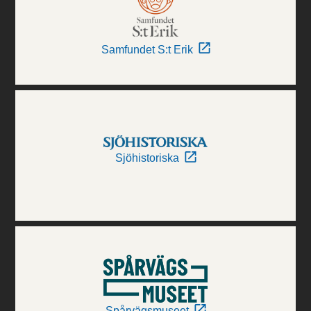
Samfundet S:t Erik
Sjöhistoriska
Spårvägsmuseet