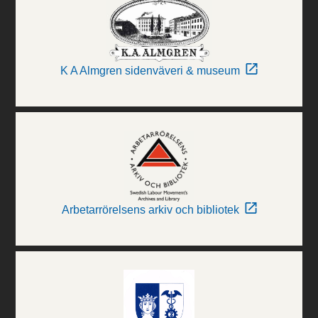
K A Almgren sidenväveri & museum
Arbetarrörelsens arkiv och bibliotek