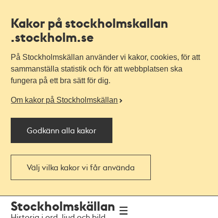
Kakor på stockholmskallan
.stockholm.se
På Stockholmskällan använder vi kakor, cookies, för att
sammanställa statistik och för att webbplatsen ska
fungera på ett bra sätt för dig.
Om kakor på Stockholmskällan
Godkänn alla kakor
Välj vilka kakor vi får använda
Till
Till
Stockholmskällan
navigationen
huvudinnehållet
Historia i ord, ljud och bild