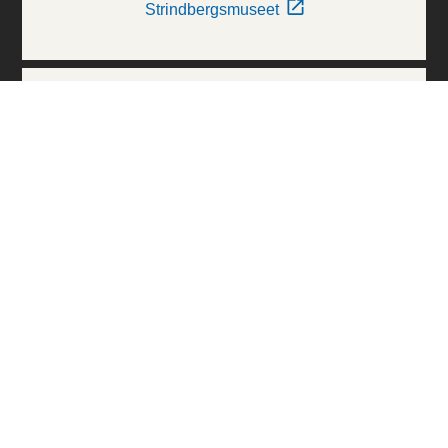
Strindbergsmuseet
Thielska Galleriet
Världskulturmuseerna