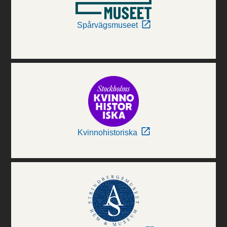
Spårvägsmuseet
Kvinnohistoriska