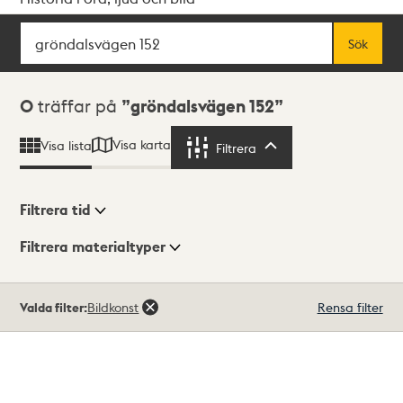
Sök
Fritextsök
Sök
Sökresultat
0
träffar på
gröndalsvägen 152
Visa karta
Visa lista
Filtrera
Filtrera
Filtrera tid
Filtrera materialtyper
Visningsläge
Totalt
Valda filter:
Bildkonst
Rensa filter
0
träffar
Lista
Karta