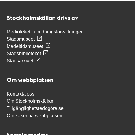
Kontakt
Stockholmskällan
Stockholmskällan drivs av
Medioteket, utbildningsförvaltningen
Stadsmuseet
Medeltidsmuseet
Stadsbiblioteket
Stadsarkivet
Om webbplatsen
Kontakta oss
Om Stockholmskällan
Tillgänglighetsredogörelse
Om kakor på webbplatsen
Sociala medier