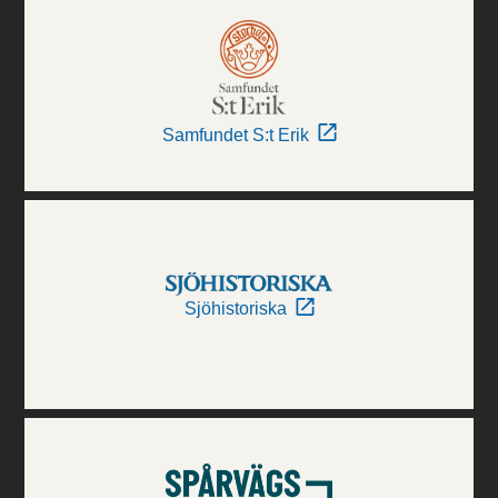
Samfundet S:t Erik
Sjöhistoriska