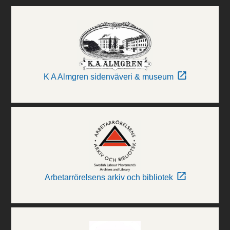
K A Almgren sidenväveri & museum
Arbetarrörelsens arkiv och bibliotek