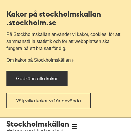
Kakor på stockholmskallan
.stockholm.se
På Stockholmskällan använder vi kakor, cookies, för att
sammanställa statistik och för att webbplatsen ska
fungera på ett bra sätt för dig.
Om kakor på Stockholmskällan
Godkänn alla kakor
Välj vilka kakor vi får använda
Till
Till
Stockholmskällan
navigationen
huvudinnehållet
Historia i ord, ljud och bild