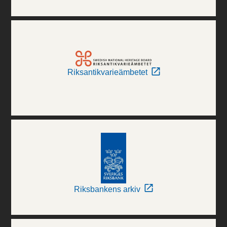
Riksantikvarieämbetet
Riksbankens arkiv