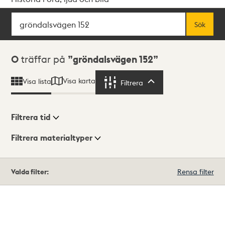
Sök
Fritextsök
Sök
Sökresultat
0
träffar på
gröndalsvägen 152
Visa karta
Visa lista
Filtrera
Filtrera
Filtrera tid
Filtrera materialtyper
Visningsläge
Totalt
Valda filter:
Rensa filter
0
träffar
Lista
Karta