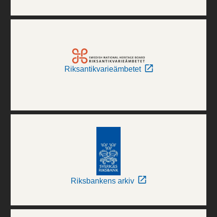
Riksantikvarieämbetet
Riksbankens arkiv