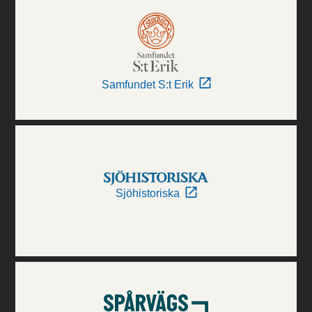
Samfundet S:t Erik
Sjöhistoriska