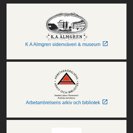
K A Almgren sidenväveri & museum
Arbetarrörelsens arkiv och bibliotek