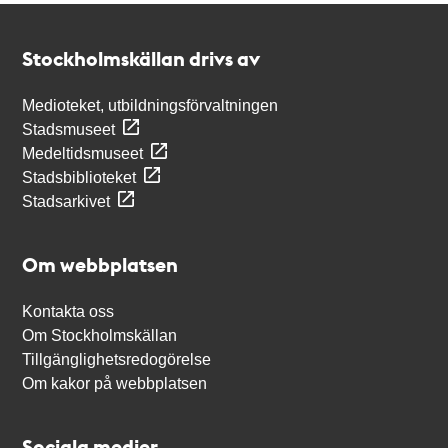
Kontakt
Stockholmskällan
Stockholmskällan drivs av
Medioteket, utbildningsförvaltningen
Stadsmuseet
Medeltidsmuseet
Stadsbiblioteket
Stadsarkivet
Om webbplatsen
Kontakta oss
Om Stockholmskällan
Tillgänglighetsredogörelse
Om kakor på webbplatsen
Sociala medier