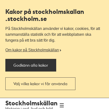
Kakor på stockholmskallan
.stockholm.se
På Stockholmskällan använder vi kakor, cookies, för att
sammanställa statistik och för att webbplatsen ska
fungera på ett bra sätt för dig.
Om kakor på Stockholmskällan
Godkänn alla kakor
Välj vilka kakor vi får använda
Till
Till
Stockholmskällan
navigationen
huvudinnehållet
Historia i ord, ljud och bild