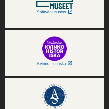
Spårvägsmuseet
Kvinnohistoriska