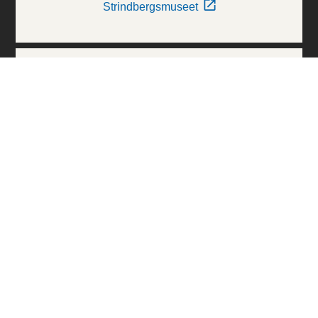
Strindbergsmuseet
Thielska Galleriet
Världskulturmuseerna